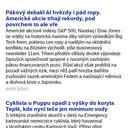
Pákový debakl AI hvězdy i pád ropy.
Americké akcie trhají rekordy, pod
povrchem to ale vře
Americké akciové indexy S&P 500, Nasdaq i Dow Jones
se vrátily na historická maxima díky silným výsledkům Big
Tech firem, poklesu cen ropy a nadějím na uklidnění
konfliktu na Blízkém východě, píše businessový
newsletter 11am. Trhem předtím otřásly divoké výprodeje
čipových společností spojené s nuceným zavíráním
pákou financovaných po­zic. Růst akcií však probíhá na
pozadí vážných rizik, mezi něž patří hrozba dalšího
zvyšování sazeb americkým Fedem a narůstající měnová
a dluhová krize v Japonsku.
tento týden
Cyklista u Puppu spadl z výšky do koryta
Teplé, kde nyní teče jen minimum vody
S lehkými zraněními skončil v úterý na Emergency
karlovarské nemocnice cyklista, který havaroval
v lázeňském centru Karlových Varů. Přímo před