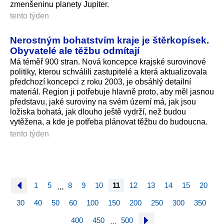
zmenšeninu planety Jupiter.
tento týden
Nerostným bohatstvím kraje je štěrkopísek.
Obyvatelé ale těžbu odmítají
Má téměř 900 stran. Nová koncepce krajské surovinové
politiky, kterou schválili zastupitelé a která aktualizovala
předchozí koncepci z roku 2003, je obsáhlý detailní
materiál. Region ji potřebuje hlavně proto, aby měl jasnou
představu, jaké suroviny na svém území má, jak jsou
ložiska bohatá, jak dlouho ještě vydrží, než budou
vytěžena, a kde je potřeba plánovat těžbu do budoucna.
tento týden
1
5
8
9
10
11
12
13
14
15
20
…
30
40
50
60
100
150
200
250
300
350
400
450
500
…