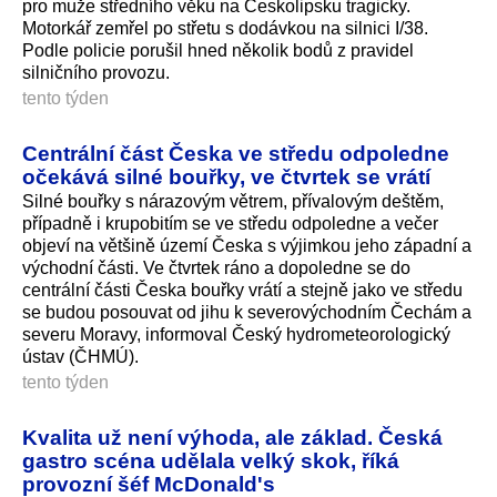
pro muže středního věku na Českolipsku tragicky.
Motorkář zemřel po střetu s dodávkou na silnici I/38.
Podle policie porušil hned několik bodů z pravidel
silničního provozu.
tento týden
Centrální část Česka ve středu odpoledne
očekává silné bouřky, ve čtvrtek se vrátí
Silné bouřky s nárazovým větrem, přívalovým deštěm,
případně i krupobitím se ve středu odpoledne a večer
objeví na většině území Česka s výjimkou jeho západní a
východní části. Ve čtvrtek ráno a dopoledne se do
centrální části Česka bouřky vrátí a stejně jako ve středu
se budou posouvat od jihu k severovýchodním Čechám a
severu Moravy, informoval Český hydrometeorologický
ústav (ČHMÚ).
tento týden
Kvalita už není výhoda, ale základ. Česká
gastro scéna udělala velký skok, říká
provozní šéf McDonald's