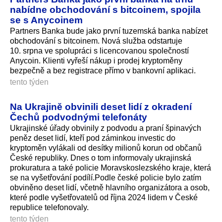
nabídne obchodování s bitcoinem, spojila
se s Anycoinem
Partners Banka bude jako první tuzemská banka nabízet
obchodování s bitcoinem. Nová služba odstartuje
10. srpna ve spolupráci s licencovanou společností
Anycoin. Klienti vyřeší nákup i prodej kryptoměny
bezpečně a bez registrace přímo v bankovní aplikaci.
tento týden
Na Ukrajině obvinili deset lidí z okradení
Čechů podvodnými telefonáty
Ukrajinské úřady obvinily z podvodu a praní špinavých
peněz deset lidí, kteří pod záminkou investic do
kryptoměn vylákali od desítky milionů korun od občanů
České republiky. Dnes o tom informovaly ukrajinská
prokuratura a také policie Moravskoslezského kraje, která
se na vyšetřování podílí.Podle české policie bylo zatím
obviněno deset lidí, včetně hlavního organizátora a osob,
které podle vyšetřovatelů od října 2024 lidem v České
republice telefonovaly.
tento týden