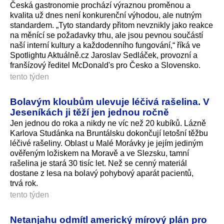
Česká gastronomie prochází výraznou proměnou a
kvalita už dnes není konkurenční výhodou, ale nutným
standardem. „Tyto standardy přitom nevznikly jako reakce
na měnící se požadavky trhu, ale jsou pevnou součástí
naší interní kultury a každodenního fungování,“ říká ve
Spotlightu Aktuálně.cz Jaroslav Sedláček, provozní a
franšízový ředitel McDonald's pro Česko a Slovensko.
tento týden
Bolavým kloubům ulevuje léčivá rašelina. V
Jeseníkách ji těží jen jednou ročně
Jen jednou do roka a nikdy ne víc než 20 kubíků. Lázně
Karlova Studánka na Bruntálsku dokončují letošní těžbu
léčivé rašeliny. Oblast u Malé Morávky je jejím jediným
ověřeným ložiskem na Moravě a ve Slezsku, tamní
rašelina je stará 30 tisíc let. Než se cenný materiál
dostane z lesa na bolavý pohybový aparát pacientů,
trvá rok.
tento týden
Netanjahu odmítl americký mírový plán pro