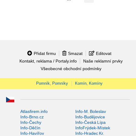
Přidat firmu
Smazat
Editovat
Kontakt, reklama / Portaly.info
Naše reklamní prvky
Všeobecné obchodní podmínky
Pomník, Pomníky
Komín, Komíny
Atlasfirem.info
Info-M. Boleslav
Info-Brno.cz
Info-Budějovice
Info-Čechy
Info-Česká Lípa
Info-Děčín
InfoFrýdek-Místek
Info-Havířov
Info-Hradec Kr.