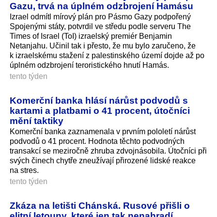
Gazu, trvá na úplném odzbrojení Hamásu
Izrael odmítl mírový plán pro Pásmo Gazy podpořený
Spojenými státy, potvrdil ve středu podle serveru The
Times of Israel (ToI) izraelský premiér Benjamin
Netanjahu. Učinil tak i přesto, že mu bylo zaručeno, že
k izraelskému stažení z palestinského území dojde až po
úplném odzbrojení teroristického hnutí Hamás.
tento týden
Komerční banka hlásí nárůst podvodů s
kartami a platbami o 41 procent, útočníci
mění taktiky
Komerční banka zaznamenala v prvním pololetí nárůst
podvodů o 41 procent. Hodnota těchto podvodných
transakcí se meziročně zhruba zdvojnásobila. Útočníci při
svých činech chytře zneužívají přirozené lidské reakce
na stres.
tento týden
Zkáza na letišti Chánská. Rusové přišli o
elitní letouny, které jen tak nenahradí