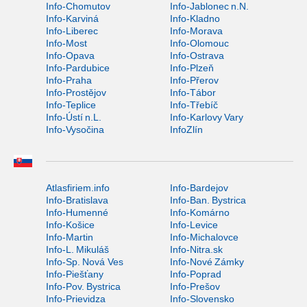
Info-Chomutov
Info-Jablonec n.N.
Info-Karviná
Info-Kladno
Info-Liberec
Info-Morava
Info-Most
Info-Olomouc
Info-Opava
Info-Ostrava
Info-Pardubice
Info-Plzeň
Info-Praha
Info-Přerov
Info-Prostějov
Info-Tábor
Info-Teplice
Info-Třebíč
Info-Ústí n.L.
Info-Karlovy Vary
Info-Vysočina
InfoZlín
Atlasfiriem.info
Info-Bardejov
Info-Bratislava
Info-Ban. Bystrica
Info-Humenné
Info-Komárno
Info-Košice
Info-Levice
Info-Martin
Info-Michalovce
Info-L. Mikuláš
Info-Nitra.sk
Info-Sp. Nová Ves
Info-Nové Zámky
Info-Piešťany
Info-Poprad
Info-Pov. Bystrica
Info-Prešov
Info-Prievidza
Info-Slovensko