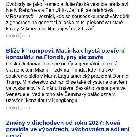
Svobody se jako Romeo a Julie české vesnice představí
Nelly Řehořová a Petr Uhlík. Její děj se odehrává
v Rozumově – vesnici, kde se sousedské naschvály dědí
z generace na generaci a láska musí překonávat staré
křivdy. V kinech se film objeví od 24. září.
tento týden
Blíže k Trumpovi. Macinka chystá otevření
konzulátu na Floridě, jiný ale zavře
Česká diplomacie otevře od října generální konzulát
v americkém Miami – tedy na Floridě, kde má své
soukromé sídlo v Mar-a-Lagu americký prezident Donald
Trump. Ministerstvo zahraničí se také chystá na otevření
velvyslanectví v Ománu i návrat českého zastoupení ve
Venezuele. Vedle toho ale Černínský palác oznámil
uzavření konzulátu v Hongkongu.
tento týden
Změny v důchodech od roku 2027: Nová
pravidla ve výpočtech, výchovném a sdílení
penzí