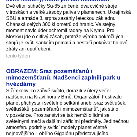
Dvě elitní stíhačky Su-35 zničené, dva cvičné stroje
v troskách a velké zásoby paliva v plamenech. Ukrajinská
SBU a armáda 3. srpna zasáhly leteckou základnu
Chánská celých 300 kilometrů od hranic. Ve stejný
moment navíc úder ochromil radary na Krymu. Pro
Moskvu jde o citlivý zásah, protože výroba pokročilých
strojů je kvůli sankcím pomalá a nestačí pokrývat bojové
ztráty ani opotřebení.
tento týden
OBRAZEM: Sraz pozemšťanů i
mimozemšťanů. Nadšenci zaplnili park u
hvězdárny
S čímkoliv, co zářivě svítilo, dorazili v úterý večer
nadšenci na Kraví horu v Brně. Organizátoři Festivalu
planet přichystali světelné setkání aneb „sraz světlušek,
světlušáků, pozemšťanů i mimozemšťanů“, jak stálo
v pozvánce. Prostranství se tak hemžilo lidmi se
světelnými meči a dalšími zářícími předměty. Jedinečnou
atmosféru podtrhly svítící modely planet včetně
nejnovějšího – obřího Gigalónu představujícího