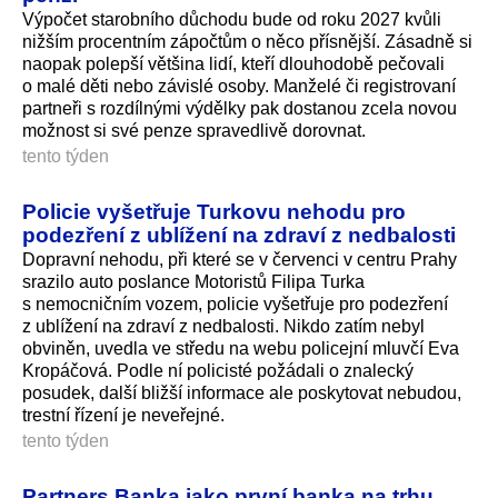
Výpočet starobního důchodu bude od roku 2027 kvůli
nižším procentním zápočtům o něco přísnější. Zásadně si
naopak polepší většina lidí, kteří dlouhodobě pečovali
o malé děti nebo závislé osoby. Manželé či registrovaní
partneři s rozdílnými výdělky pak dostanou zcela novou
možnost si své penze spravedlivě dorovnat.
tento týden
Policie vyšetřuje Turkovu nehodu pro
podezření z ublížení na zdraví z nedbalosti
Dopravní nehodu, při které se v červenci v centru Prahy
srazilo auto poslance Motoristů Filipa Turka
s nemocničním vozem, policie vyšetřuje pro podezření
z ublížení na zdraví z nedbalosti. Nikdo zatím nebyl
obviněn, uvedla ve středu na webu policejní mluvčí Eva
Kropáčová. Podle ní policisté požádali o znalecký
posudek, další bližší informace ale poskytovat nebudou,
trestní řízení je neveřejné.
tento týden
Partners Banka jako první banka na trhu