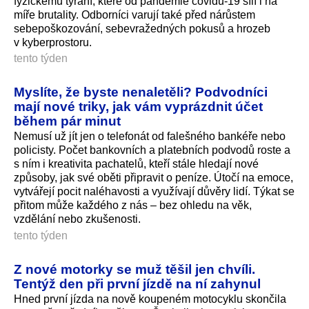
fyzickému týrání, které od pandemie covidu-19 sílí i na
míře brutality. Odborníci varují také před nárůstem
sebepoškozování, sebevražedných pokusů a hrozeb
v kyberprostoru.
tento týden
Myslíte, že byste nenaletěli? Podvodníci
mají nové triky, jak vám vyprázdnit účet
během pár minut
Nemusí už jít jen o telefonát od falešného bankéře nebo
policisty. Počet bankovních a platebních podvodů roste a
s ním i kreativita pachatelů, kteří stále hledají nové
způsoby, jak své oběti připravit o peníze. Útočí na emoce,
vytvářejí pocit naléhavosti a využívají důvěry lidí. Týkat se
přitom může každého z nás – bez ohledu na věk,
vzdělání nebo zkušenosti.
tento týden
Z nové motorky se muž těšil jen chvíli.
Tentýž den při první jízdě na ní zahynul
Hned první jízda na nově koupeném motocyklu skončila