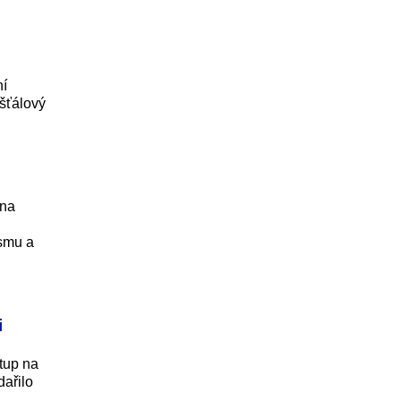
ní
šťálový
 na
ismu a
i
tup na
dařilo