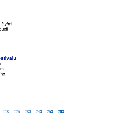
 čtyřmi
oupil
stivalu
ho
rům
ího
223
225
230
240
250
260