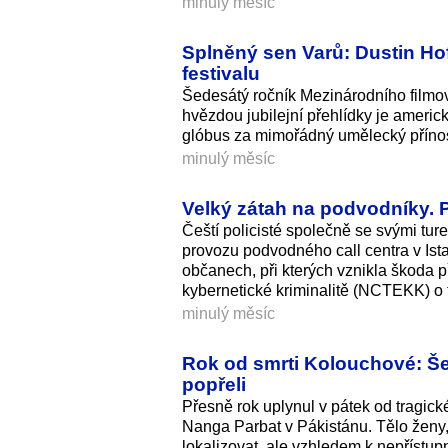
minulý měsíc
Splněný sen Varů: Dustin Ho
festivalu
Šedesátý ročník Mezinárodního filmov
hvězdou jubilejní přehlídky je ameri
glóbus za mimořádný umělecký příno
minulý měsíc
Velký zátah na podvodníky. Po
Čeští policisté společně se svými turec
provozu podvodného call centra v Is
občanech, při kterých vznikla škoda p
kybernetické kriminalitě (NCTEKK) o 
minulý měsíc
Rok od smrti Kolouchové: Še
popřeli
Přesně rok uplynul v pátek od tragic
Nanga Parbat v Pákistánu. Tělo ženy,
lokalizovat, ale vzhledem k nepřístup