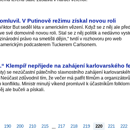
mluvil. V Putinově režimu získal novou roli
ktor But seděl léta v americkém vězení. Když se z něj ale před
ve své domovině novou roli. Stal se z něj politik a nedávno vyst
inárodní právo na smetišti dějin,“ tvrdí v rozhovoru pro web
 s americkým podcasterem Tuckerem Carlsonem.
.“ Klempíř nepřijede na zahájení karlovarského fe
isty) se nezúčastní pátečního slavnostního zahájení karlovarské
X. Neúčast zdůvodnil tím, že večer má patřit filmům a organizáto
 konfliktu. Ministr minulý víkend promluvil k účastníkům folklorn
ěj ale bučeli a pískali.
190
200
210
215
217
218
219
220
221
222
…