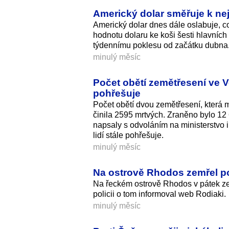
Americký dolar směřuje k n
Americký dolar dnes dále oslabuje, co
hodnotu dolaru ke koši šesti hlavních
týdennímu poklesu od začátku dubna
minulý měsíc
Počet obětí zemětřesení ve Ve
pohřešuje
Počet obětí dvou zemětřesení, která 
činila 2595 mrtvých. Zraněno bylo 12 6
napsaly s odvoláním na ministerstvo 
lidí stále pohřešuje.
minulý měsíc
Na ostrově Rhodos zemřel po
Na řeckém ostrově Rhodos v pátek ze
policii o tom informoval web Rodiaki.
minulý měsíc