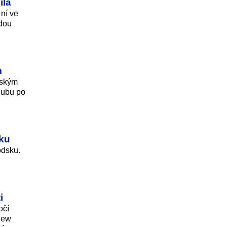
ila
 ní ve
adou
m
jským
dubu po
sku
odsku.
i
očí
 New