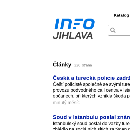
Katalog
Články
220. strana
Česká a turecká policie zadrž
Čeští policisté společně se svými turec
provozu podvodného call centra v Is
občanech, při kterých vznikla škoda p
minulý měsíc
Soud v Istanbulu poslal zná
Istanbulský soud poslal do vazby tu
zhlédlo na sociálních sítích za týden 