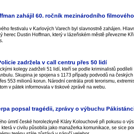
ffman zahájil 60. ročník mezinárodního filmového
ého festivalu v Karlových Varech byl slavnostně zahájen. Hlav
cký herec Dustin Hoffman, který v lázeňském městě převezme Kři
s.
licie zadržela v call centru přes 50 lidí
kými kolegy zadrželi 51 lidí, kteří se podle kriminalistů podíleli
tanbulu. Skupina je spojena s 1173 případy podvodů na českých
řes 553 milionů korun. Národní centrála proti terorismu, extrem
tom v pátek informovala v tiskové zprávě na webu.
rpa popsal tragédii, zprávy o výbuchu Pákistánc
kého úmrtí české horolezkyně Kláry Kolouchové při pokusu o výs
 která v civilu působila jako manažerka komunikace, se sice po
nému terénu stále zůstává v náručí velehor.