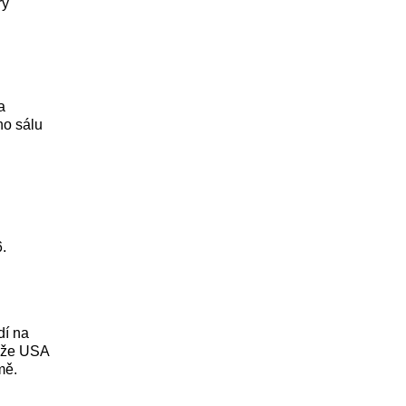
rý
a
ho sálu
.
dí na
, že USA
mě.