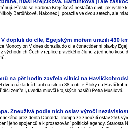
zbraně, hlásí Krejčíková. Bartůňková ji ale zaskoč
énují. Přesto se Barbora Krejčíková nestačila divit, jak rychle k
 Nikoly Bartůňkové. Nakonec ji porazila ve dvou setech, ale ml
 dopluli do cíle, Egejským mořem urazili 430 k
e Monoxylon V dnes dorazila do cíle čtrnáctidenní plavby Ege
z východních Čech v replice pravěkého člunu z jednoho kusu 
rů.
ů na pět hodin zavřela silnici na Havlíčkobrod
řet dvou nákladních aut na silnici 38 u obce Štoky na Havlíčkobr
idiči zemřeli, uvedla mluvčí krajských hasičů Petra Musilová.
pa. Zneužívá podle nich oslav výročí nezávislost
erického prezidenta Donalda Trumpa ze zneužití oslav 250. výr
cení jeho spojenců a k prosazování politické agendy. Starosta