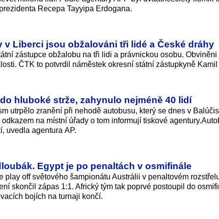
y prezidenta Recepa Tayyipa Erdogana.
v Liberci jsou obžalováni tři lidé a České dráhy
átní zástupce obžalobu na tři lidi a právnickou osobu. Obviněni
sti. ČTK to potvrdil náměstek okresní státní zástupkyně Kamil 
 do hluboké strže, zahynulo nejméně 40 lidí
sm utrpělo zranění při nehodě autobusu, který se dnes v Balúči
 S odkazem na místní úřady o tom informují tiskové agentury.Auto
í, uvedla agentura AP.
dloubák. Egypt je po penaltách v osmifinále
e play off světového šampionátu Austrálii v penaltovém rozstřelu
ení skončil zápas 1:1. Africký tým tak poprvé postoupil do osmif
acích bojích na turnaji končí.