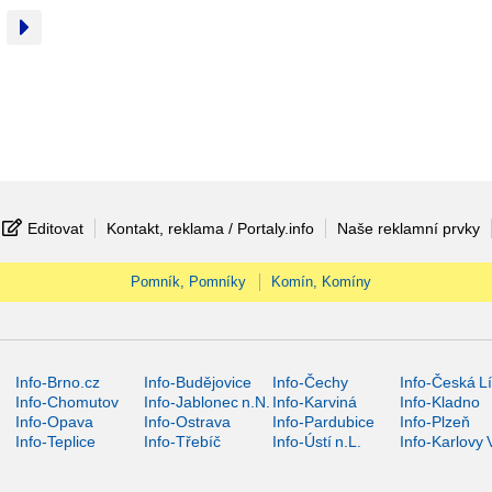
Editovat
Kontakt, reklama / Portaly.info
Naše reklamní prvky
Pomník, Pomníky
Komín, Komíny
Info-Brno.cz
Info-Budějovice
Info-Čechy
Info-Česká L
Info-Chomutov
Info-Jablonec n.N.
Info-Karviná
Info-Kladno
Info-Opava
Info-Ostrava
Info-Pardubice
Info-Plzeň
Info-Teplice
Info-Třebíč
Info-Ústí n.L.
Info-Karlovy 