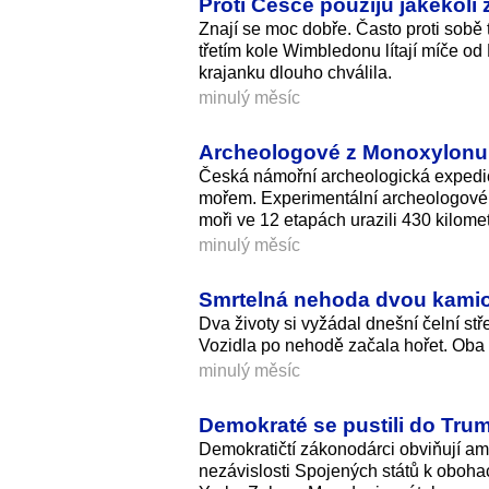
Proti Češce použiju jakékoli 
Znají se moc dobře. Často proti sobě tr
třetím kole Wimbledonu lítají míče od
krajanku dlouho chválila.
minulý měsíc
Archeologové z Monoxylonu V
Česká námořní archeologická expedic
mořem. Experimentální archeologové 
moři ve 12 etapách urazili 430 kilomet
minulý měsíc
Smrtelná nehoda dvou kamion
Dva životy si vyžádal dnešní čelní st
Vozidla po nehodě začala hořet. Oba ř
minulý měsíc
Demokraté se pustili do Trum
Demokratičtí zákonodárci obviňují am
nezávislosti Spojených států k oboha