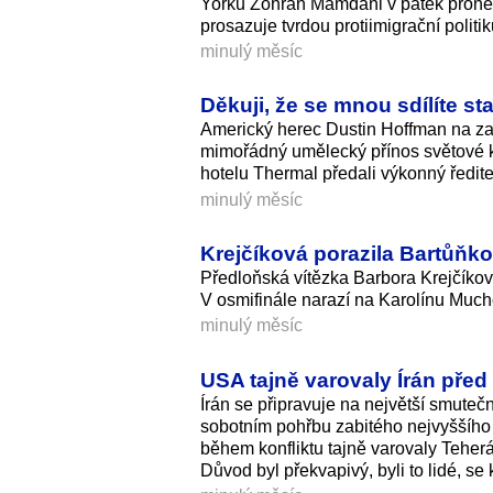
Yorku Zohran Mamdani v pátek pronesl 
prosazuje tvrdou protiimigrační polit
minulý měsíc
Děkuji, že se mnou sdílíte st
Americký herec Dustin Hoffman na zah
mimořádný umělecký přínos světové k
hotelu Thermal předali výkonný ředite
minulý měsíc
Krejčíková porazila Bartůňko
Předloňská vítězka Barbora Krejčíkov
V osmifinále narazí na Karolínu Muc
minulý měsíc
USA tajně varovaly Írán před
Írán se připravuje na největší smuteč
sobotním pohřbu zabitého nejvyššího
během konfliktu tajně varovaly Teherá
Důvod byl překvapivý, byli to lidé, se