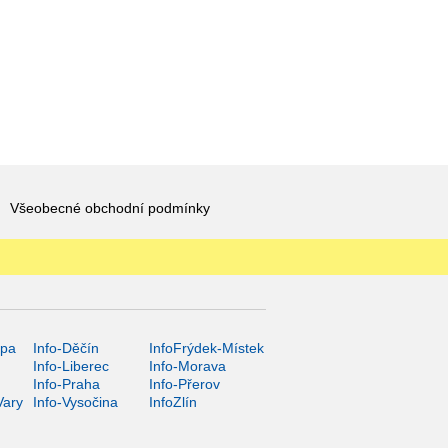
Všeobecné obchodní podmínky
ípa
Info-Děčín
InfoFrýdek-Místek
Info-Liberec
Info-Morava
Info-Praha
Info-Přerov
Vary
Info-Vysočina
InfoZlín