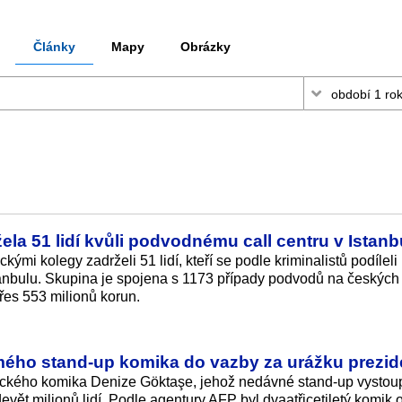
Články
Mapy
Obrázky
ela 51 lidí kvůli podvodnému call centru v Istanb
kými kolegy zadrželi 51 lidí, kteří se podle kriminalistů podíleli
tanbulu. Skupina je spojena s 1173 případy podvodů na českých
řes 553 milionů korun.
mého stand-up komika do vazby za urážku prezid
reckého komika Denize Göktaşe, jehož nedávné stand-up vystou
devět milionů lidí. Podle agentury AFP byl dvaatřicetiletý komik