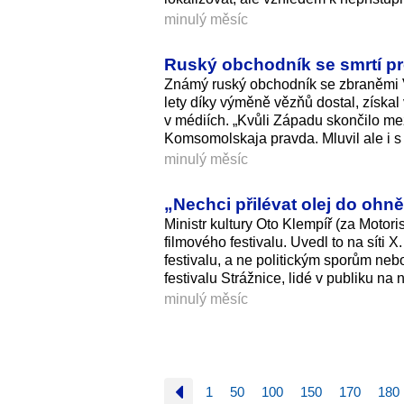
minulý měsíc
Ruský obchodník se smrtí pro
Známý ruský obchodník se zbraněmi Vi
lety díky výměně vězňů dostal, získal 
v médiích. „Kvůli Západu skončilo mez
Komsomolskaja pravda. Mluvil ale i
minulý měsíc
„Nechci přilévat olej do ohně
Ministr kultury Oto Klempíř (za Motor
filmového festivalu. Uvedl to na síti 
festivalu, a ne politickým sporům nebo
festivalu Strážnice, lidé v publiku na n
minulý měsíc
1
50
100
150
170
180