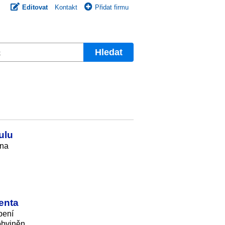
Editovat
Kontakt
Přidat firmu
Hledat
ulu
 na
enta
pení
 obviněn