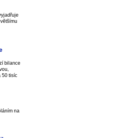
vyjadřuje
jvětšímu
e
zí bilance
avou,
50 tisíc
oláním na