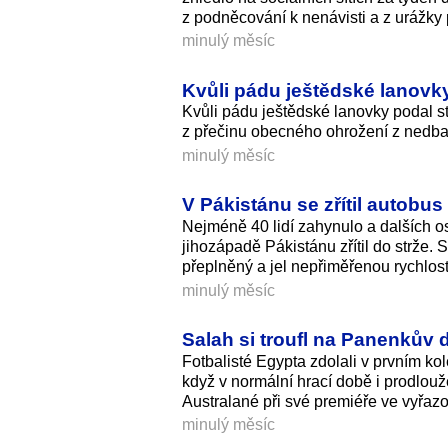
z podněcování k nenávisti a z urážk
minulý měsíc
Kvůli pádu ještědské lanovky 
Kvůli pádu ještědské lanovky podal st
z přečinu obecného ohrožení z nedbalo
minulý měsíc
V Pákistánu se zřítil autobus
Nejméně 40 lidí zahynulo a dalších o
jihozápadě Pákistánu zřítil do strže.
přeplněný a jel nepřiměřenou rychlost
minulý měsíc
Salah si troufl na Panenkův 
Fotbalisté Egypta zdolali v prvním kol
když v normální hrací době i prodlouž
Australané při své premiéře ve vyřazov
minulý měsíc