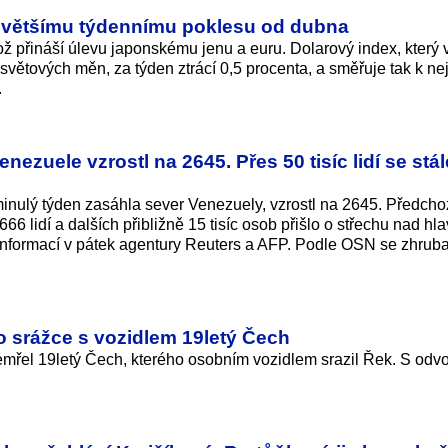
ejvětšímu týdennímu poklesu od dubna
ž přináší úlevu japonskému jenu a euru. Dolarový index, který 
 světových měn, za týden ztrácí 0,5 procenta, a směřuje tak k ne
.
nezuele vzrostl na 2645. Přes 50 tisíc lidí se stál
minulý týden zasáhla sever Venezuely, vzrostl na 2645. Předcho
66 lidí a dalších přibližně 15 tisíc osob přišlo o střechu nad hl
informací v pátek agentury Reuters a AFP. Podle OSN se zhruba 
 srážce s vozidlem 19letý Čech
mřel 19letý Čech, kterého osobním vozidlem srazil Řek. S odv