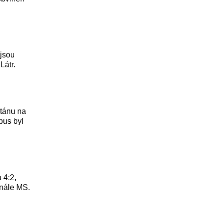
 jsou
Látr.
stánu na
bus byl
 4:2,
inále MS.