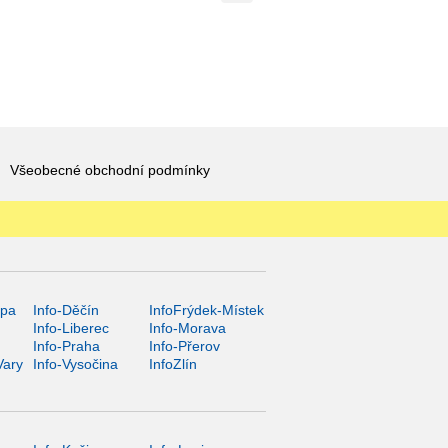
Všeobecné obchodní podmínky
ípa
Info-Děčín
InfoFrýdek-Místek
Info-Liberec
Info-Morava
Info-Praha
Info-Přerov
Vary
Info-Vysočina
InfoZlín