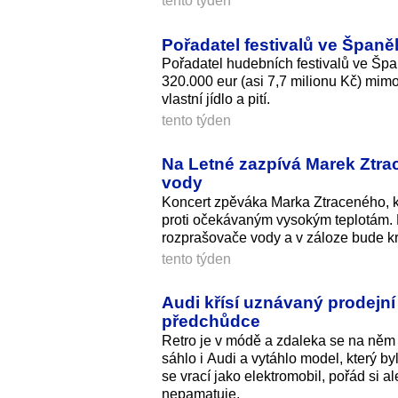
tento týden
Pořadatel festivalů ve Španě
Pořadatel hudebních festivalů ve Špa
320.000 eur (asi 7,7 milionu Kč) mimo
vlastní jídlo a pití.
tento týden
Na Letné zazpívá Marek Ztrac
vody
Koncert zpěváka Marka Ztraceného, kt
proti očekávaným vysokým teplotám. 
rozprašovače vody a v záloze bude kr
tento týden
Audi křísí uznávaný prodejní
předchůdce
Retro je v módě a zdaleka se na něm n
sáhlo i Audi a vytáhlo model, který by
se vrací jako elektromobil, pořád si a
nepamatuje.