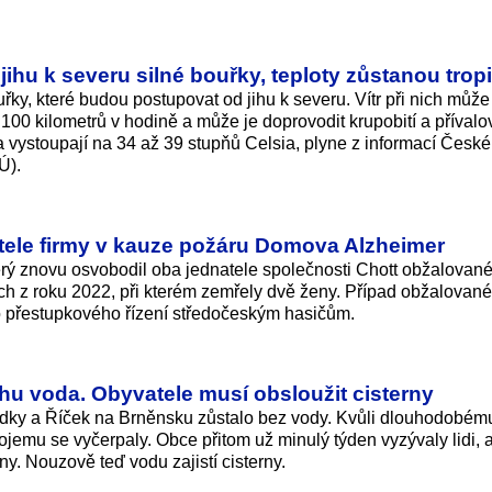
ihu k severu silné bouřky, teploty zůstanou trop
řky, které budou postupovat od jihu k severu. Vítr při nich může
100 kilometrů v hodině a může je doprovodit krupobití a přívalo
a vystoupají na 34 až 39 stupňů Celsia, plyne z informací Česk
Ú).
tele firmy v kauze požáru Domova Alzheimer
rý znovu osvobodil oba jednatele společnosti Chott obžalované
 z roku 2022, při kterém zemřely dvě ženy. Případ obžalovan
o přestupkového řízení středočeským hasičům.
hu voda. Obyvatele musí obsloužit cisterny
ky a Říček na Brněnsku zůstalo bez vody. Kvůli dlouhodobém
ojemu se vyčerpaly. Obce přitom už minulý týden vyzývaly lidi, 
y. Nouzově teď vodu zajistí cisterny.