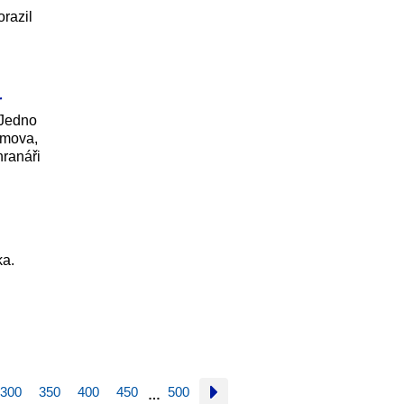
orazil
r
 Jedno
omova,
hranáři
ka.
300
350
400
450
500
…