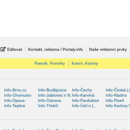
Editovat
Kontakt, reklama / Portaly.info
Naše reklamní prvky
Pomník, Pomníky
Komín, Komíny
Info-Brno.cz
Info-Budějovice
Info-Čechy
Info-Česká L
Info-Chomutov
Info-Jablonec n.N.
Info-Karviná
Info-Kladno
Info-Opava
Info-Ostrava
Info-Pardubice
Info-Plzeň
Info-Teplice
Info-Třebíč
Info-Ústí n.L.
Info-Karlovy 