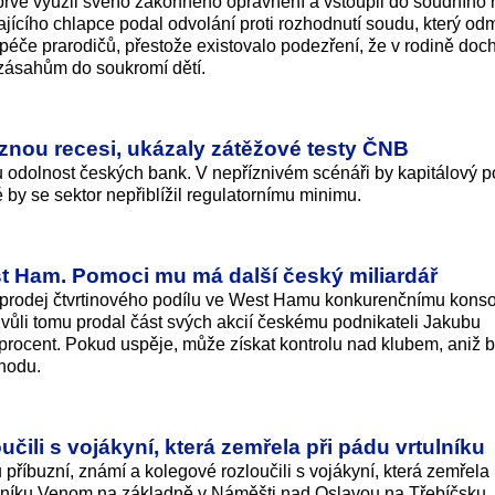
é využil svého zákonného oprávnění a vstoupil do soudního ř
ajícího chlapce podal odvolání proti rozhodnutí soudu, který odmí
 péče prarodičů, přestože existovalo podezření, že v rodině doc
 zásahům do soukromí dětí.
znou recesi, ukázaly zátěžové testy ČNB
u odolnost českých bank. V nepříznivém scénáři by kapitálový 
é by se sektor nepřiblížil regulatornímu minimu.
st Ham. Pomoci mu má další český miliardář
t prodej čtvrtinového podílu ve West Hamu konkurenčnímu konso
li tomu prodal část svých akcií českému podnikateli Jakubu
5 procent. Pokud uspěje, může získat kontrolu nad klubem, aniž 
hodu.
učili s vojákyní, která zemřela při pádu vrtulníku
 příbuzní, známí a kolegové rozloučili s vojákyní, která zemřela
lníku Venom na základně v Náměšti nad Oslavou na Třebíčsku.