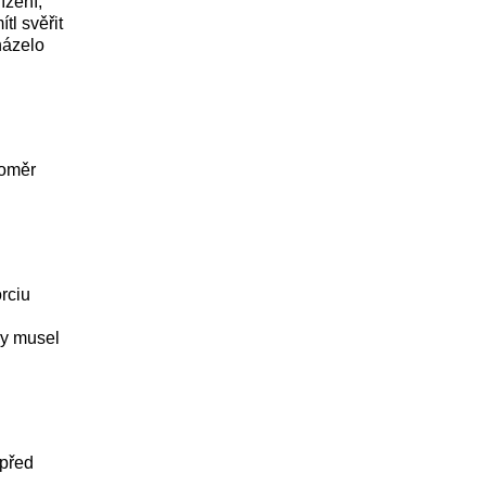
ízení,
tl svěřit
házelo
poměr
rciu
by musel
 před