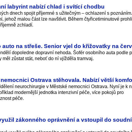
 labyrint nabízí chlad i svítící chodbu
ckých dnech spojit příjemné s užitečným – ochlazení s poznáním
í, jehož malou část lze navštívit. Během čtyřicetiminutové prohl
říjemně zchladí.
 auto na střeše. Senior vjel do křižovatky na če
ndělí dopoledne dopravní nehoda. Šofér osobního auta podle p
dy měl zůstat stát, neboť do ní vjížděla tramvaj.
nemocnici Ostrava stěhovala. Nabízí větší komfo
dělení neurochirurgie v Městské nemocnici Ostrava. Nyní je k n
příklad modernější jednotka intenzivní péče, více pokojů pro
aznost péče.
užil zákonného oprávnění a vstoupil do soudn