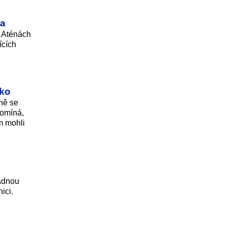
la
v Aténách
ících
tko
zně se
pomíná,
m mohli
ladnou
ici.