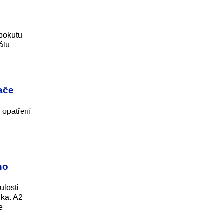
 pokutu
álu
ače
 opatření
ho
ulosti
ika. A2
e