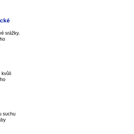
ické
vé srážky.
ého
 kvůli
ého
u suchu
aby