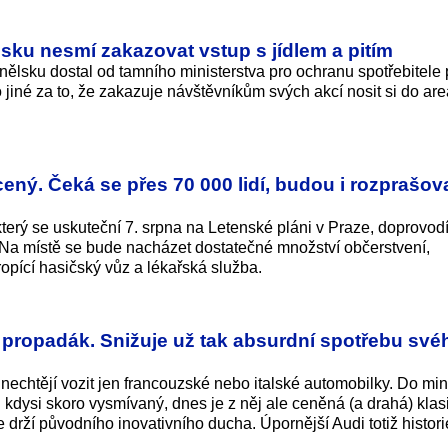
lsku nesmí zakazovat vstup s jídlem a pitím
nělsku dostal od tamního ministerstva pro ochranu spotřebitele
 jiné za to, že zakazuje návštěvníkům svých akcí nosit si do are
ený. Čeká se přes 70 000 lidí, budou i rozprašov
erý se uskuteční 7. srpna na Letenské pláni v Praze, doprovodí
Na místě se bude nacházet dostatečné množství občerstvení,
opící hasičský vůz a lékařská služba.
 propadák. Snižuje už tak absurdní spotřebu své
echtějí vozit jen francouzské nebo italské automobilky. Do min
l kdysi skoro vysmívaný, dnes je z něj ale ceněná (a drahá) klas
le drží původního inovativního ducha. Úpornější Audi totiž histori