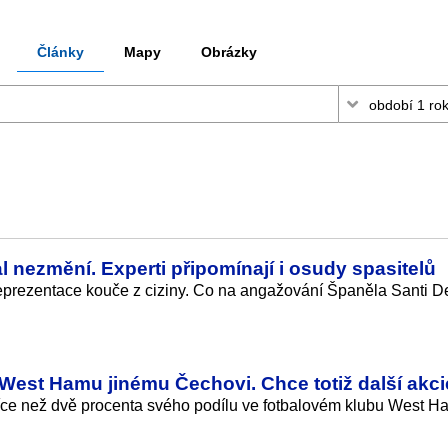
Články
Mapy
Obrázky
l nezmění. Experti připomínají i osudy spasitelů
reprezentace kouče z ciziny. Co na angažování Španěla Santi De
 West Hamu jinému Čechovi. Chce totiž další akci
více než dvě procenta svého podílu ve fotbalovém klubu West H