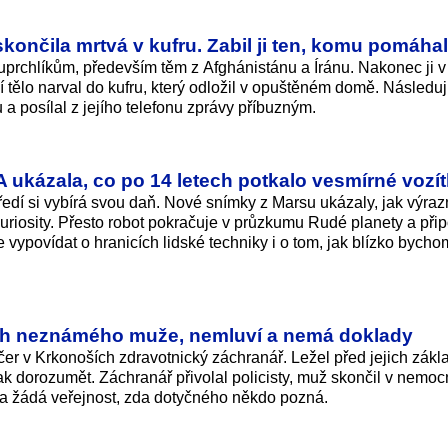
skončila mrtvá v kufru. Zabil ji ten, komu pomáha
prchlíkům, především těm z Afghánistánu a Íránu. Nakonec ji 
í tělo narval do kufru, který odložil v opuštěném domě. Následuj
u a posílal z jejího telefonu zprávy příbuzným.
 ukázala, co po 14 letech potkalo vesmírné vozí
ředí si vybírá svou daň. Nové snímky z Marsu ukázaly, jak výra
uriosity. Přesto robot pokračuje v průzkumu Rudé planety a při
 vypovídat o hranicích lidské techniky i o tom, jak blízko bycho
ch neznámého muže, nemluví a nemá doklady
r v Krkonoších zdravotnický záchranář. Ležel před jejich zák
 dorozumět. Záchranář přivolal policisty, muž skončil v nemocn
ie a žádá veřejnost, zda dotyčného někdo pozná.