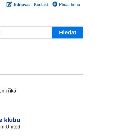
Editovat
Kontakt
Přidat firmu
Hledat
nii říká
e klubu
am United