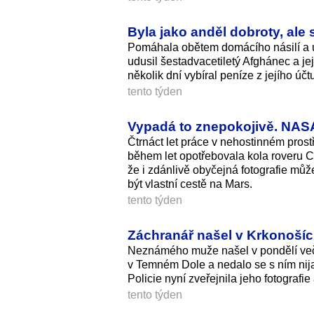
Byla jako anděl dobroty, ale 
Pomáhala obětem domácího násilí a u
udusil šestadvacetiletý Afghánec a jej
několik dní vybíral peníze z jejího účt
tento týden
Vypadá to znepokojivě. NASA
Čtrnáct let práce v nehostinném prost
během let opotřebovala kola roveru C
že i zdánlivě obyčejná fotografie může
být vlastní cestě na Mars.
tento týden
Záchranář našel v Krkonoší
Neznámého muže našel v pondělí veče
v Temném Dole a nedalo se s ním nijak
Policie nyní zveřejnila jeho fotograf
tento týden