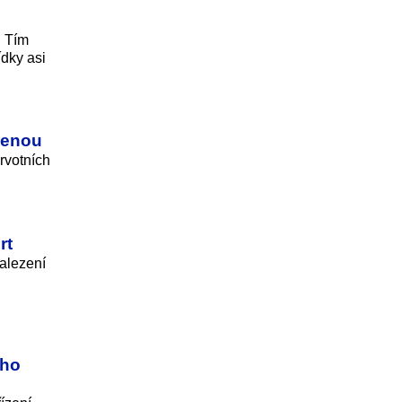
. Tím
ídky asi
rvenou
rvotních
rt
alezení
ího