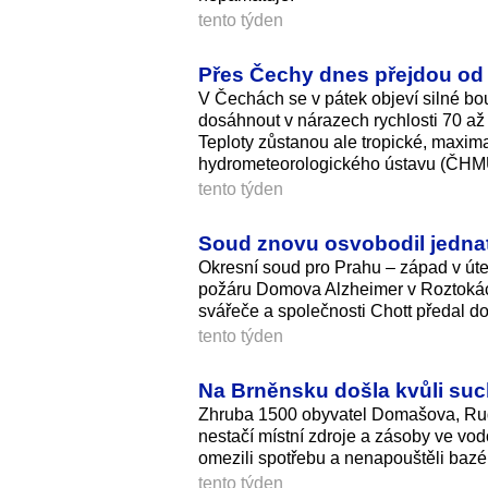
tento týden
Přes Čechy dnes přejdou od j
V Čechách se v pátek objeví silné bou
dosáhnout v nárazech rychlosti 70 až 
Teploty zůstanou ale tropické, maxim
hydrometeorolo­gického ústavu (ČHM
tento týden
Soud znovu osvobodil jedna
Okresní soud pro Prahu – západ v úte
požáru Domova Alzheimer v Roztokách
svářeče a společnosti Chott předal d
tento týden
Na Brněnsku došla kvůli suc
Zhruba 1500 obyvatel Domašova, Rud
nestačí místní zdroje a zásoby ve vod
omezili spotřebu a nenapouštěli bazén
tento týden