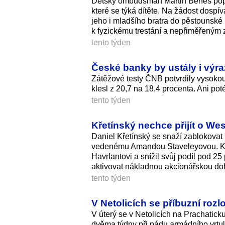
Dětský ombudsman Martin Beneš poprv
které se týká dítěte. Na žádost dospív
jeho i mladšího bratra do pěstounské
k fyzickému trestání a nepřiměřeným
tento týden
České banky by ustály i výra
Zátěžové testy ČNB potvrdily vysoko
klesl z 20,7 na 18,4 procenta. Ani pot
tento týden
Křetínský nechce přijít o We
Daniel Křetínský se snaží zablokova
vedenému Amandou Staveleyovou. Kvů
Havrlantovi a snížil svůj podíl pod 2
aktivovat nákladnou akcionářskou do
tento týden
V Netolicích se příbuzní rozlo
V úterý se v Netolicích na Prachaticku
dvěma týdny při pádu armádního vrtu