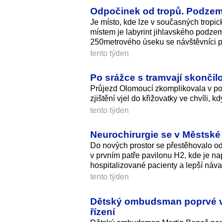
Odpočinek od tropů. Podzemní
Je místo, kde lze v současných tropi
místem je labyrint jihlavského podzem
250metrového úseku se návštěvníci p
tento týden
Po srážce s tramvají skončilo
Průjezd Olomoucí zkomplikovala v po
zjištění vjel do křižovatky ve chvíli, k
tento týden
Neurochirurgie se v Městské 
Do nových prostor se přestěhovalo od
v prvním patře pavilonu H2, kde je na
hospitalizované pacienty a lepší náv
tento týden
Dětský ombudsman poprvé vy
řízení