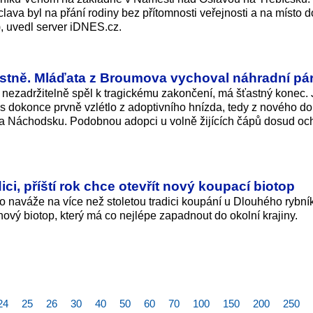
ava byl na přání rodiny bez přítomnosti veřejnosti a na místo d
, uvedl server iDNES.cz.
stně. Mláďata z Broumova vychoval náhradní pá
 nezadržitelně spěl k tragickému zakončení, má šťastný konec.
s dokonce prvně vzlétlo z adoptivního hnízda, tedy z nového d
h na Náchodsku. Podobnou adopci u volně žijících čápů dosud oc
ici, příští rok chce otevřít nový koupací biotop
to naváže na více než stoletou tradici koupání u Dlouhého rybní
nový biotop, který má co nejlépe zapadnout do okolní krajiny.
24
25
26
30
40
50
60
70
100
150
200
250