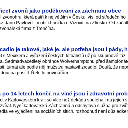
řicet zvonů jako poděkování za záchranu obce
ní zvonohru, která patří k největším v Česku, visí od středečního
. Janu Pavlovi II. v obci Loučka u Vizovic na Zlínsku. Od začát
 zvonařská firma z Trenčína.
cadlo je takové, jaké je, ale potřeba jsou i pády, h
3 s Mexikem a vyřazení českých fotbalistů už po skupinové fázi
slova. Sedmadvacetiletý obránce Wolverhamptonu před šampioná
sti, turnaj ale podle něj mužstvu nastavil zrcadlo. Doufá, že n
oucna posílit. Řekl to novinářům.
 po 14 letech končí, na vině jsou i zdravotní pro
cí v Karlovarském kraji se více než dekádu spoléhali na jejich s
zvířat. Nyní karlovarská Záchranná a odchytová služba pro zvíř
edla ve vyjádření na sociálních sítích, rozhodnutí není důsledke