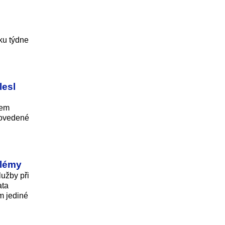
ku týdne
lesl
tem
epovedené
blémy
lužby při
ata
m jediné