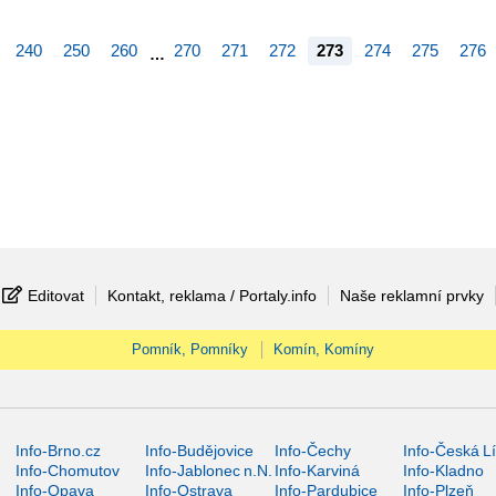
240
250
260
270
271
272
273
274
275
276
…
Editovat
Kontakt, reklama / Portaly.info
Naše reklamní prvky
Pomník, Pomníky
Komín, Komíny
Info-Brno.cz
Info-Budějovice
Info-Čechy
Info-Česká L
Info-Chomutov
Info-Jablonec n.N.
Info-Karviná
Info-Kladno
Info-Opava
Info-Ostrava
Info-Pardubice
Info-Plzeň