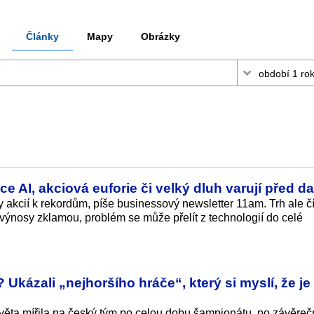
Články
Mapy
Obrázky
AI, akciová euforie či velký dluh varují před dal
y akcií k rekordům, píše businessový newsletter 11am. Trh ale č
 výnosy zklamou, problém se může přelít z technologií do celé
 Ukázali „nejhoršího hráče“, který si myslí, že je
 světa mířila na český tým po celou dobu šampionátu, po závěre