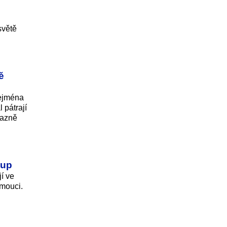
světě
ě
zejména
 pátrají
razně
tup
jí ve
omouci.