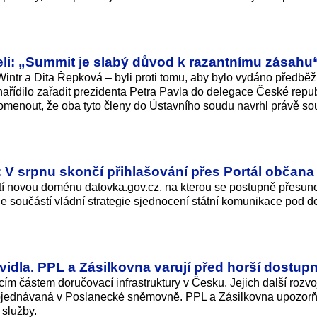
eli: „Summit je slabý důvod k razantnímu zásahu
ntr a Dita Řepková – byli proti tomu, aby bylo vydáno předbě
nařídilo zařadit prezidenta Petra Pavla do delegace České repu
menout, že oba tyto členy do Ústavního soudu navrhl právě s
V srpnu skončí přihlašování přes Portál občana
ští novou doménu datovka.gov.cz, na kterou se postupně přesun
je součástí vládní strategie sjednocení státní komunikace pod
vidla. PPL a Zásilkovna varují před horší dostupn
ucím částem doručovací infrastruktury v Česku. Jejich další rozv
rojednávaná v Poslanecké sněmovně. PPL a Zásilkovna upozorň
 služby.