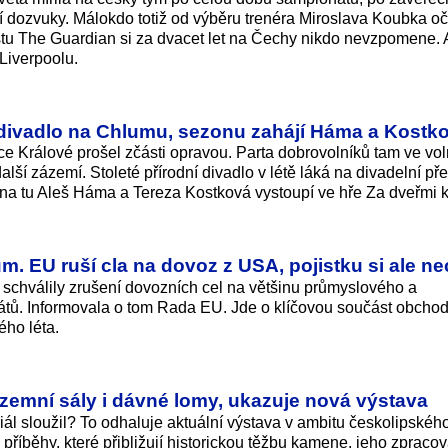
ejí dozvuky. Málokdo totiž od výběru trenéra Miroslava Koubka o
istu The Guardian si za dvacet let na Čechy nikdo nevzpomene.
Liverpoolu.
í divadlo na Chlumu, sezonu zahájí Háma a Kostk
e Králové prošel zčásti opravou. Parta dobrovolníků tam ve vo
lší zázemí. Stoleté přírodní divadlo v létě láká na divadelní př
na tu Aleš Háma a Tereza Kostková vystoupí ve hře Za dveřmi k
m. EU ruší cla na dovoz z USA, pojistku si ale n
ě schválily zrušení dovozních cel na většinu průmyslového a
tů. Informovala o tom Rada EU. Jde o klíčovou součást obchod
ho léta.
zemní sály i dávné lomy, ukazuje nová výstava
iál sloužil? To odhaluje aktuální výstava v ambitu českolipské
říběhy, které přibližují historickou těžbu kamene, jeho zpracov