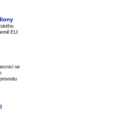
liony
alského
 země EU:
ocnici se
o
oprovodu
l