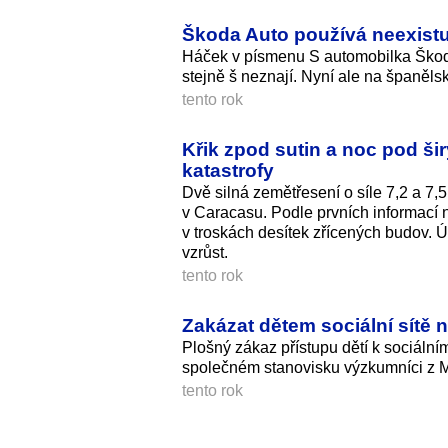
Škoda Auto používá neexistuj
Háček v písmenu S automobilka Škoda 
stejně š neznají. Nyní ale na španěls
tento rok
Křik zpod sutin a noc pod š
katastrofy
Dvě silná zemětřesení o síle 7,2 a 7
v Caracasu. Podle prvních informací n
v troskách desítek zřícených budov. Ú
vzrůst.
tento rok
Zakázat dětem sociální sítě n
Plošný zákaz přístupu dětí k sociálním
společném stanovisku výzkumníci z M
tento rok