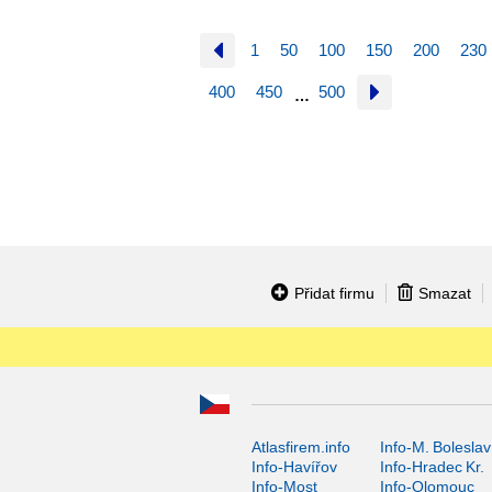
1
50
100
150
200
230
400
450
500
…
Přidat firmu
Smazat
Atlasfirem.info
Info-M. Boleslav
Info-Havířov
Info-Hradec Kr.
Info-Most
Info-Olomouc