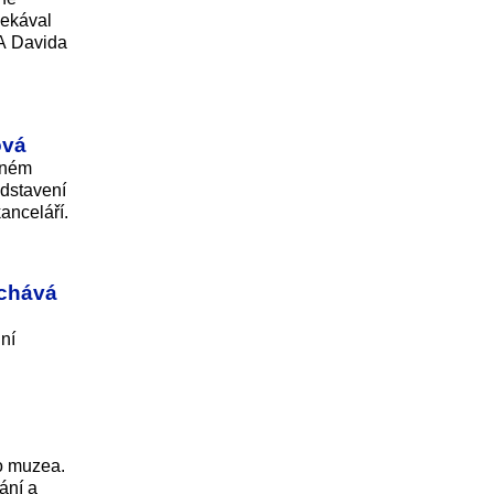
čekával
 A Davida
ová
lném
edstavení
anceláří.
echává
ní
ho muzea.
ání a