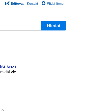
Editovat
Kontakt
Přidat firmu
Hledat
ší krizí
ím dál víc
čné