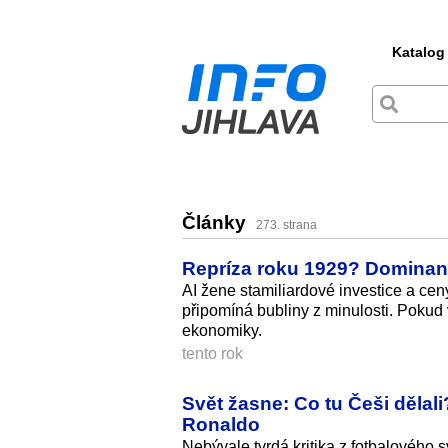
Katalog
Články
273. strana
Repríza roku 1929? Dominance 
AI žene stamiliardové investice a cen
připomíná bubliny z minulosti. Pokud
ekonomiky.
tento rok
Svět žasne: Co tu Češi dělali?
Ronaldo
Nebývale tvrdá kritika z fotbalového