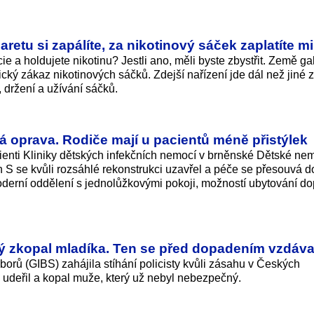
aretu si zapálíte, za nikotinový sáček zaplatíte mi
ie a holdujete nikotinu? Jestli ano, měli byste zbystřit. Země g
cký zákaz nikotinových sáčků. Zdejší nařízení jde dál než jiné
 držení a užívání sáčků.
á oprava. Rodiče mají u pacientů méně přistýlek
enti Kliniky dětských infekčních nemocí v brněnské Dětské nem
n S se kvůli rozsáhlé rekonstrukci uzavřel a péče se přesouvá d
oderní oddělení s jednolůžkovými pokoji, možností ubytování d
erý zkopal mladíka. Ten se před dopadením vzdáva
orů (GIBS) zahájila stíhání policisty kvůli zásahu v Českých
 udeřil a kopal muže, který už nebyl nebezpečný.