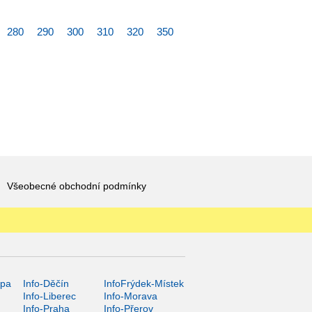
280
290
300
310
320
350
Všeobecné obchodní podmínky
ípa
Info-Děčín
InfoFrýdek-Místek
Info-Liberec
Info-Morava
Info-Praha
Info-Přerov