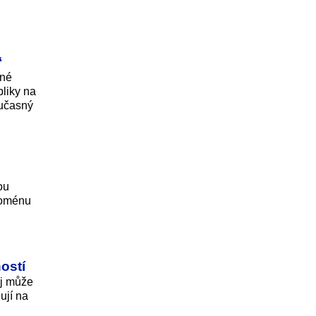
“
žné
bliky na
oučasný
ou
 doménu
ostí
oj může
ují na