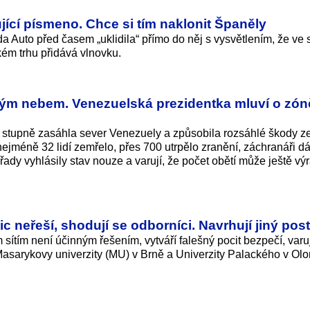
ící písmeno. Chce si tím naklonit Španěly
Auto před časem „uklidila“ přímo do něj s vysvětlením, že ve 
kém trhu přidává vlnovku.
irým nebem. Venezuelská prezidentka mluví o zón
,5 stupně zasáhla sever Venezuely a způsobila rozsáhlé škody 
ejméně 32 lidí zemřelo, přes 700 utrpělo zranění, záchranáři dál
řady vyhlásily stav nouze a varují, že počet obětí může ještě vý
ic neřeší, shodují se odborníci. Navrhují jiný pos
 sítím není účinným řešením, vytváří falešný pocit bezpečí, varu
asarykovy univerzity (MU) v Brně a Univerzity Palackého v Ol