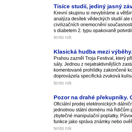
Tisíce studií, jediný jasný z
Krevní skupinu si nevybíráme a většin
analýza desítek vědeckých studií ale 
civilizačních onemocnění současnosti. 
s diabetem 2. typu opakovaně potvrdi
tento rok
Klasická hudba mezi výběhy. 
Prahou zazněl Troja Festival, který p
sály. Jednou z nejatraktiv­nějších zas
komentované prohlídky zakončené kon
doprovázela specifická zvuková kulisa 
tento rok
Pozor na drahé překupníky. 
Oficiální prodej elektronických dáln
jednotnou státní doménu má řidičům po
zbytečné manipulační poplatky. Půvo
funkce jako správa známky nebo ověře
tento rok