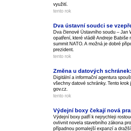
využití.
tento rok
Dva ústavní soudci se vzepř
Dva členové Ústavního soudu – Jan Wi
opatření, které vládě Andreje Babiše 
summit NATO. A možná je dobré připo
prezident.
tento rok
Změna u datových schránek: 
Digitální a informační agentura spou
všechny datové schránky. Tento krok 
gov.cz.
tento rok
Výdejní boxy čekají nová pra
Výdejní boxy patří k nejrychleji rosto
ovlivnit novela stavebního zákona p
případnou pomalejší expanzí a dražší