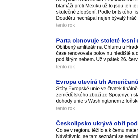
blamáži proti Mexiku už to jsou jen j
skutečné zlepšení. Podle britského l
Douděru nechápal nejen bývalý hráč 
tento rok
Parta obnovuje stoleté lesn
Oblíbený amfiteátr na Chlumu u Hradc
čase renovovala polovinu hlediště a da
pod širým nebem. Už v pátek 26. červ
tento rok
Evropa otevírá trh Američanů
Státy Evropské unie ve čtvrtek fináln
zemědělského zboží ze Spojených stá
dohody unie s Washingtonem z loňské
tento rok
Českolipsko ukrývá obří pod
Co se v regionu těžilo a k čemu mater
Návštěvníci se tam seznámí se sedmi p