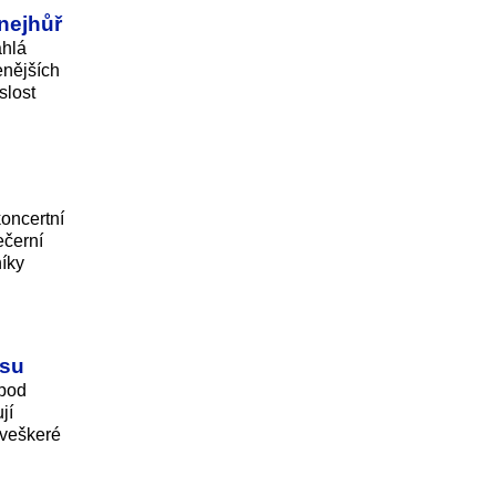
 nejhůř
áhlá
enějších
slost
koncertní
ečerní
íky
esu
 pod
jí
 veškeré