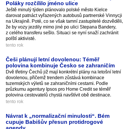
Poláky rozčílilo jméno ulice
Ještě minulý týden plánovalo polské město Kielce
darovat patnáct vyřazených autobusů partnerské Vinnycji
na Ukrajině. Poté, co se však tamní zastupitelé dozvěděli,
že by vozy jezdily mimo jiné po ulici Stepana Bandery,
z celého transferu sešlo. Situaci se nyní snaží zachránit
polští aktivisté.
tento rok
Češi plánují letní dovolenou: Téměř
polovina kombinuje Česko se zahraničím
Dvě třetiny Čechů již mají konkrétní plány na letošní letní
dovolenou, přičemž trendem zůstává kombinace
tuzemských výletů se zahraničními cestami. Podle
průzkumu agentury Ipsos pro Home Credit se téměř
polovina cestovatelů chystá navštívit obě destinace.
tento rok
Návrat k „normalizační minulosti“. Bém
cupuje Babišův přesun protidrogové
agendy