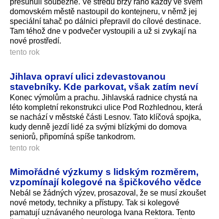
přesunuli souběžně. Ve středu brzy ráno každý ve svém
domovském městě nastoupil do kontejneru, v němž jej
speciální tahač po dálnici přepravil do cílové destinace.
Tam téhož dne v podvečer vystoupili a už si zvykají na
nové prostředí.
tento rok
Jihlava opraví ulici zdevastovanou
stavebníky. Kde parkovat, však zatím neví
Konec výmolům a prachu. Jihlavská radnice chystá na
léto kompletní rekonstrukci ulice Pod Rozhlednou, která
se nachází v městské části Lesnov. Tato klíčová spojka,
kudy denně jezdí lidé za svými blízkými do domova
seniorů, připomíná spíše tankodrom.
tento rok
Mimořádné výzkumy s lidským rozměrem,
vzpomínají kolegové na špičkového vědce
Nebál se žádných výzev, prosazoval, že se musí zkoušet
nové metody, techniky a přístupy. Tak si kolegové
pamatují uznávaného neurologa Ivana Rektora. Tento