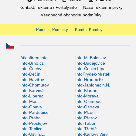
Kontakt, reklama / Portaly.info
Naše reklamní prvky
Všeobecné obchodní podmínky
Pomník, Pomníky
Komín, Komíny
Atlasfirem.info
Info-M. Boleslav
Info-Brno.cz
Info-Budějovice
Info-Čechy
Info-Česká Lípa
Info-Děčín
InfoFrýdek-Místek
Info-Havířov
Info-Hradec Kr.
Info-Chomutov
Info-Jablonec n.N.
Info-Karviná
Info-Kladno
Info-Liberec
Info-Morava
Info-Most
Info-Olomouc
Info-Opava
Info-Ostrava
Info-Pardubice
Info-Plzeň
Info-Praha
Info-Přerov
Info-Prostějov
Info-Tábor
Info-Teplice
Info-Třebíč
Info-Ústí n.L.
Info-Karlovy Vary