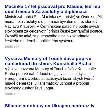
Macinka 17 let pracoval pro Klause, teď mu
udělil medaili Za zásluhy o diplomacii
Ministr zahraničí Petr Macinka (Motoristé) ve čtvrtek udělil
medaili Za zásluhy o diplomacii bývalému prezidentovi
Václavu Klausovi. V Černínském paláci ho podle svých
slov ocenil za celoživotní přínos české zahraniční politice.
Označil ho také za duchovního otce a zakladatele
českého moderního politického systému.
tento rok
Výstava Memory of Touch dává poprvé
nahlédnout do sbírek Kunsthalle Praha
Výstava nazvaná Memory of Touch dává v Kunsthalle
Praha poprvé nahlédnout do její vlastní sbírky, a to
v propojení s tvorbou současných tuzemských tvůrců
mladé generace. Díla tematicky uchopil a propojil
slovinský kurátor Tevž Logar.
tento rok
Slíbené autobusy na Ukrajinu nedorazily.