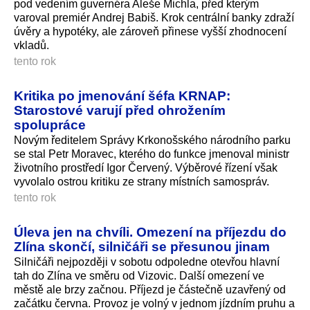
pod vedením guvernéra Aleše Michla, před kterým
varoval premiér Andrej Babiš. Krok centrální banky zdraží
úvěry a hypotéky, ale zároveň přinese vyšší zhodnocení
vkladů.
tento rok
Kritika po jmenování šéfa KRNAP:
Starostové varují před ohrožením
spolupráce
Novým ředitelem Správy Krkonošského národního parku
se stal Petr Moravec, kterého do funkce jmenoval ministr
životního prostředí Igor Červený. Výběrové řízení však
vyvolalo ostrou kritiku ze strany místních samospráv.
tento rok
Úleva jen na chvíli. Omezení na příjezdu do
Zlína skončí, silničáři se přesunou jinam
Silničáři nejpozději v sobotu odpoledne otevřou hlavní
tah do Zlína ve směru od Vizovic. Další omezení ve
městě ale brzy začnou. Příjezd je částečně uzavřený od
začátku června. Provoz je volný v jednom jízdním pruhu a