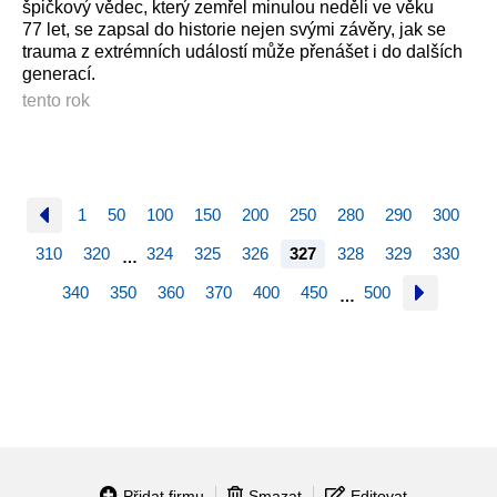
špičkový vědec, který zemřel minulou neděli ve věku
77 let, se zapsal do historie nejen svými závěry, jak se
trauma z extrémních událostí může přenášet i do dalších
generací.
tento rok
1
50
100
150
200
250
280
290
300
310
320
324
325
326
327
328
329
330
…
340
350
360
370
400
450
500
…
Přidat firmu
Smazat
Editovat