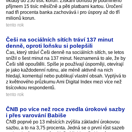
vklady do 250 tisíc korun. Získání bonusu je podmíněno
příjmem 15 tisíc měsíčně a pěti platbami kartou. Úročení
nad tři procenta banka zachovává i pro úspory až do tří
milionů korun.
tento rok
Češi na sociálních sítích tráví 137 minut
denně, oproti loňsku si polepšili
Čas, který stráví Češi denně na sociálních sítích, se letos
snížil o šest minut na 137 minut. Neznamená to ale, že by
Češi sítě opouštěli. Spíše je používají úsporněji, otevírají
je jako každodenní rutinu, ale méně aktivně na nich
hledají, komentují nebo publikují vlastní obsah. Vyplývá to
z květnového průzkumu Ami Digital Index mezi více než
tisícovkou respondentů.
tento rok
ČNB po více než roce zvedla úrokové sazby
i přes varování Babiše
ČNB poprvé po 13 měsících zvýšila základní úrokovou
sazbu, a to na 3,75 procenta. Jedná se o první růst sazeb