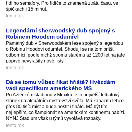
řídí ho semafory. Pro řidiče to znamená ztrátu času, ve
špičkách i 15 minut.
tento rok
Legendární sherwoodský dub spojený s
Robinem Hoodem odumřel
Památný dub v Sherwoodském lese spojený s legendou
o Robinu Hoodovi odumřel. Shodují se na tom britští
odborníci, podle nichž stromu starému až 1200 let na jaře
poprvé nevyrašily nové listy.
tento rok
Dá se tomu vůbec říkat hřiště? Hvězdám
vadí specifikum amerického MS
Po Aztéckém stadionu v Mexiku je to největší fotbalový
stánek na aktuálním mistrovství světa. Má kapacitu lehce
přes 80 tisíc míst a bude hostit i finále. Má být tím
nejlepším, co šampionát na americkém kontinentu nabízí.
NYNJ Stadium však u týmů vyvolává rozpaky.
tento rok