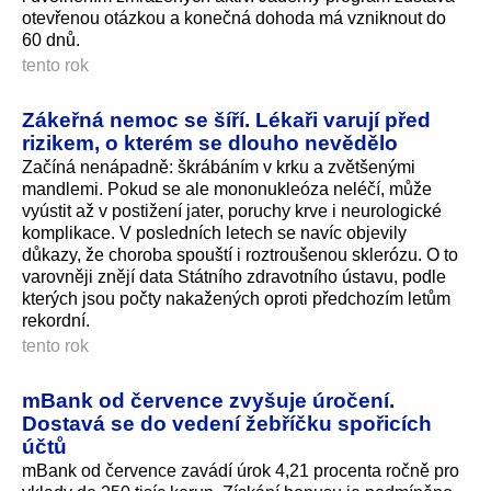
otevřenou otázkou a konečná dohoda má vzniknout do
60 dnů.
tento rok
Zákeřná nemoc se šíří. Lékaři varují před
rizikem, o kterém se dlouho nevědělo
Začíná nenápadně: škrábáním v krku a zvětšenými
mandlemi. Pokud se ale mononukleóza neléčí, může
vyústit až v postižení jater, poruchy krve i neurologické
komplikace. V posledních letech se navíc objevily
důkazy, že choroba spouští i roztroušenou sklerózu. O to
varovněji znějí data Státního zdravotního ústavu, podle
kterých jsou počty nakažených oproti předchozím letům
rekordní.
tento rok
mBank od července zvyšuje úročení.
Dostavá se do vedení žebříčku spořicích
účtů
mBank od července zavádí úrok 4,21 procenta ročně pro