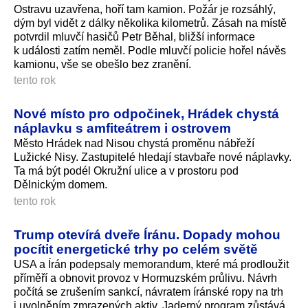
Ostravu uzavřena, hoří tam kamion. Požár je rozsáhlý,
dým byl vidět z dálky několika kilometrů. Zásah na místě
potvrdil mluvčí hasičů Petr Běhal, bližší informace
k události zatím neměl. Podle mluvčí policie hořel návěs
kamionu, vše se obešlo bez zranění.
tento rok
Nové místo pro odpočinek, Hrádek chystá
náplavku s amfiteátrem i ostrovem
Město Hrádek nad Nisou chystá proměnu nábřeží
Lužické Nisy. Zastupitelé hledají stavbaře nové náplavky.
Ta má být podél Okružní ulice a v prostoru pod
Dělnickým domem.
tento rok
Trump otevírá dveře Íránu. Dopady mohou
pocítit energetické trhy po celém světě
USA a Írán podepsaly memorandum, které má prodloužit
příměří a obnovit provoz v Hormuzském průlivu. Návrh
počítá se zrušením sankcí, návratem íránské ropy na trh
i uvolněním zmrazených aktiv. Jaderný program zůstává