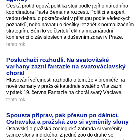
Česká protidrogová politika stojí podle jejího národního
koordinátora Pavla Béma na rozcestí. Politici a experti
vedou debatu o pokračování v přístupu podle vědeckých
poznatků, nebo návratu o desítky let zpět k normalizačním
strategiím. Bém to ve čtvrtek řekl na mezinárodní
konferenci o závislostech a duševním zdraví v Praze.
tento rok
Posluchači rozhodli. Na svatovítské
varhany zazní fantazie na svatováclavský
chorál
Hlasování veřejnosti rozhodlo o tom, že v premiéře na
nové varhany v pražské katedrále svatého Víta zazní
v pátek 19. června Fantazie na chorál svatý Václave.
tento rok
Spousta příprav, pak přesun po dálnici.
Ostravská a pražská zoo si vyměnily slony
Ostravská a pražská zoologická zahrada si vyměnily
samce slona indického. Z jedné zoo do druhé se