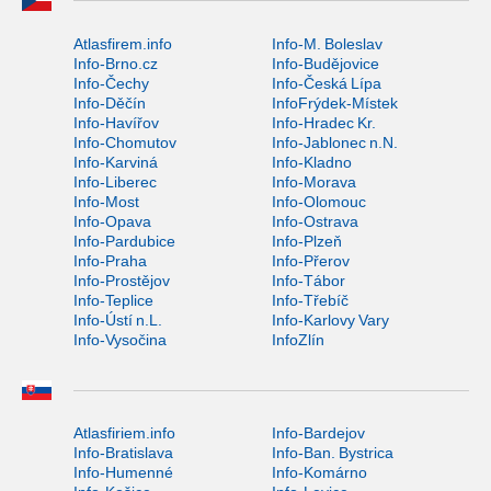
Atlasfirem.info
Info-M. Boleslav
Info-Brno.cz
Info-Budějovice
Info-Čechy
Info-Česká Lípa
Info-Děčín
InfoFrýdek-Místek
Info-Havířov
Info-Hradec Kr.
Info-Chomutov
Info-Jablonec n.N.
Info-Karviná
Info-Kladno
Info-Liberec
Info-Morava
Info-Most
Info-Olomouc
Info-Opava
Info-Ostrava
Info-Pardubice
Info-Plzeň
Info-Praha
Info-Přerov
Info-Prostějov
Info-Tábor
Info-Teplice
Info-Třebíč
Info-Ústí n.L.
Info-Karlovy Vary
Info-Vysočina
InfoZlín
Atlasfiriem.info
Info-Bardejov
Info-Bratislava
Info-Ban. Bystrica
Info-Humenné
Info-Komárno