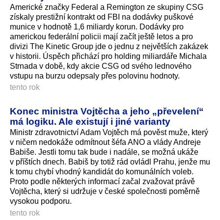
Americké značky Federal a Remington ze skupiny CSG
získaly prestižní kontrakt od FBI na dodávky puškové
munice v hodnotě 1,6 miliardy korun. Dodávky pro
americkou federální policii mají začít ještě letos a pro
divizi The Kinetic Group jde o jednu z největších zakázek
v historii. Úspěch přichází pro holding miliardáře Michala
Strnada v době, kdy akcie CSG od svého lednového
vstupu na burzu odepsaly přes polovinu hodnoty.
tento rok
Konec ministra Vojtěcha a jeho „převelení“
má logiku. Ale existují i jiné varianty
Ministr zdravotnictví Adam Vojtěch má pověst muže, který
v ničem nedokáže odmítnout šéfa ANO a vlády Andreje
Babiše. Jestli tomu tak bude i nadále, se možná ukáže
v příštích dnech. Babiš by totiž rád ovládl Prahu, jenže mu
k tomu chybí vhodný kandidát do komunálních voleb.
Proto podle některých informací začal zvažovat právě
Vojtěcha, který si udržuje v české společnosti poměrně
vysokou podporu.
tento rok