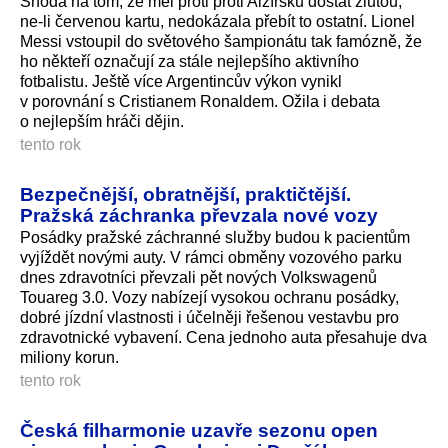
Shoda na tom, že měl proti proti Alžírsku dostat žlutou,
ne-li červenou kartu, nedokázala přebít to ostatní. Lionel
Messi vstoupil do světového šampionátu tak famózně, že
ho někteří označují za stále nejlepšího aktivního
fotbalistu. Ještě více Argentincův výkon vynikl
v porovnání s Cristianem Ronaldem. Ožila i debata
o nejlepším hráči dějin.
tento rok
Bezpečnější, obratnější, praktičtější.
Pražská záchranka převzala nové vozy
Posádky pražské záchranné služby budou k pacientům
vyjíždět novými auty. V rámci obměny vozového parku
dnes zdravotníci převzali pět nových Volkswagenů
Touareg 3.0. Vozy nabízejí vysokou ochranu posádky,
dobré jízdní vlastnosti i účelněji řešenou vestavbu pro
zdravotnické vybavení. Cena jednoho auta přesahuje dva
miliony korun.
tento rok
Česká filharmonie uzavře sezonu open