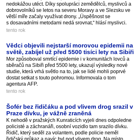
nedokážou utéct. Díky spolupráci zemědělců, myslivců a
dobrovolníků se letos na severu Moravy a ve Slezsku ve
větší míře začaly využívat drony. „Úspěšnost se
s dosavadními metodami nedá srovnat,“ hlásí myslivci.
tento rok
Vědci objevili nejstarší morovou epidemii na
světě, zabíjel už před 5500 tisíci lety na Sibiři
Mor způsoboval smrtící epidemie i v komunitách lovců a
sběračů na Sibiři před 5500 lety, ukazují výsledky nové
studie, která vrhá světlo na to, jak se lidé mohli poprvé
dostat setkat s touto pohromou. Informovala o tom
agentura AFP.
tento rok
Šofér bez řidičáku a pod vlivem drog srazil v
Praze dívku, je vážně zraněná
K nehodě v pražských Kunraticích vyjeli dnes odpoledne
policisté a záchranáři, osobní vozidlo tam srazilo dívku.
Řidič, který seděl za volantem, podle policie neměl
řidičský průkaz a navíc byl pod vlivem drog. Na místo