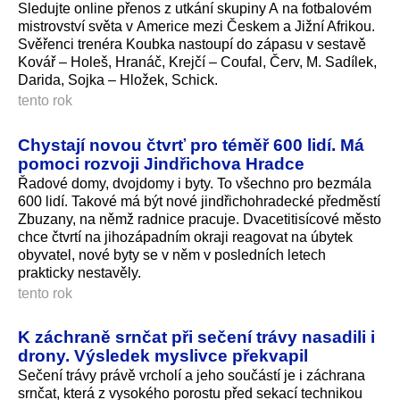
Sledujte online přenos z utkání skupiny A na fotbalovém
mistrovství světa v Americe mezi Českem a Jižní Afrikou.
Svěřenci trenéra Koubka nastoupí do zápasu v sestavě
Kovář – Holeš, Hranáč, Krejčí – Coufal, Červ, M. Sadílek,
Darida, Sojka – Hložek, Schick.
tento rok
Chystají novou čtvrť pro téměř 600 lidí. Má
pomoci rozvoji Jindřichova Hradce
Řadové domy, dvojdomy i byty. To všechno pro bezmála
600 lidí. Takové má být nové jindřichohradecké předměstí
Zbuzany, na němž radnice pracuje. Dvacetitisícové město
chce čtvrtí na jihozápadním okraji reagovat na úbytek
obyvatel, nové byty se v něm v posledních letech
prakticky nestavěly.
tento rok
K záchraně srnčat při sečení trávy nasadili i
drony. Výsledek myslivce překvapil
Sečení trávy právě vrcholí a jeho součástí je i záchrana
srnčat, která z vysokého porostu před sekací technikou