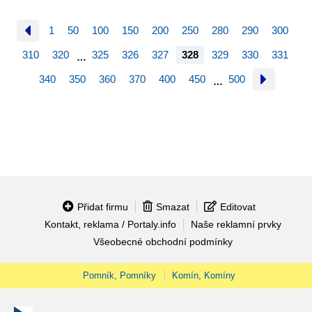
1
50
100
150
200
250
280
290
300
310
320
325
326
327
328
329
330
331
…
340
350
360
370
400
450
500
…
Přidat firmu
Smazat
Editovat
Kontakt, reklama / Portaly.info
Naše reklamní prvky
Všeobecné obchodní podmínky
Pomník, Pomníky
Komín, Komíny