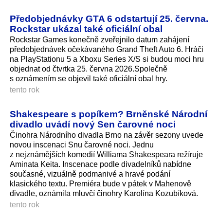
Předobjednávky GTA 6 odstartují 25. června.
Rockstar ukázal také oficiální obal
Rockstar Games konečně zveřejnilo datum zahájení
předobjednávek očekávaného Grand Theft Auto 6. Hráči
na PlayStationu 5 a Xboxu Series X/S si budou moci hru
objednat od čtvrtka 25. června 2026.Společně
s oznámením se objevil také oficiální obal hry.
tento rok
Shakespeare s popíkem? Brněnské Národní
divadlo uvádí nový Sen čarovné noci
Činohra Národního divadla Brno na závěr sezony uvede
novou inscenaci Snu čarovné noci. Jednu
z nejznámějších komedií Williama Shakespeara režíruje
Aminata Keita. Inscenace podle divadelníků nabídne
současné, vizuálně podmanivé a hravé podání
klasického textu. Premiéra bude v pátek v Mahenově
divadle, oznámila mluvčí činohry Karolína Kozubíková.
tento rok