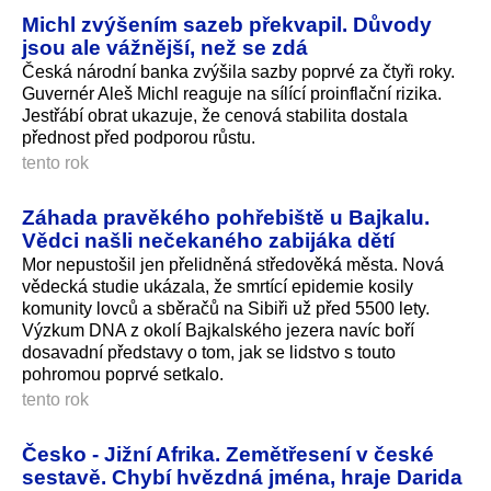
Michl zvýšením sazeb překvapil. Důvody
jsou ale vážnější, než se zdá
Česká národní banka zvýšila sazby poprvé za čtyři roky.
Guvernér Aleš Michl reaguje na sílící proinflační rizika.
Jestřábí obrat ukazuje, že cenová stabilita dostala
přednost před podporou růstu.
tento rok
Záhada pravěkého pohřebiště u Bajkalu.
Vědci našli nečekaného zabijáka dětí
Mor nepustošil jen přelidněná středověká města. Nová
vědecká studie ukázala, že smrtící epidemie kosily
komunity lovců a sběračů na Sibiři už před 5500 lety.
Výzkum DNA z okolí Bajkalského jezera navíc boří
dosavadní představy o tom, jak se lidstvo s touto
pohromou poprvé setkalo.
tento rok
Česko - Jižní Afrika. Zemětřesení v české
sestavě. Chybí hvězdná jména, hraje Darida