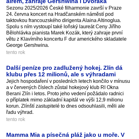
airem, zahraje Gershwina i Dvořáka
Sezonu 2025/2026 České filharmonie završí v Praze
24. června koncert na Hradčanském náměstí pod
taktovkou francouzského dirigenta Alaina Altinoglua.
Spolu s ním vystoupí také loňský laureát Ceny Jiřího
Bělohlávka pianista Marek Kozák, který zahraje první
větu z Klavírního koncertu F dur amerického skladatele
George Gershwina.
tento rok
Další peníze pro zadlužený hokej. Zlín dá
klubu přes 12 milionů, ale s výhradami
Jejich hospodaření v posledních letech končilo v mínusu
a v červených číslech zůstal hokejový klub RI Okna
Berani Zlín i letos. Proto jeho vedení požádalo radnici
o příplatek mimo základní kapitál ve výši 12,9 milionu
korun. Zlínští zastupitelé to dnes odsouhlasili, měli ale
řadu výhrad.
tento rok
Mamma Mia a písečná pláž jako u moře. V