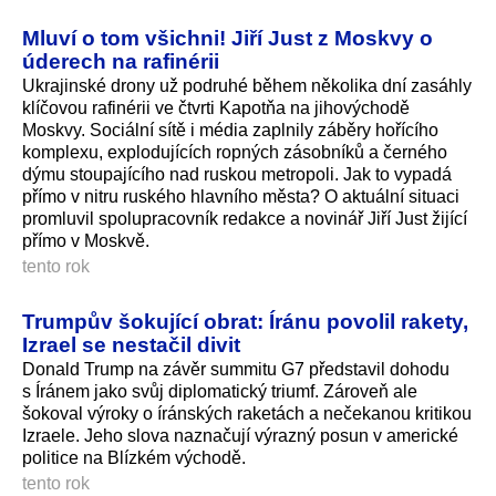
Mluví o tom všichni! Jiří Just z Moskvy o
úderech na rafinérii
Ukrajinské drony už podruhé během několika dní zasáhly
klíčovou rafinérii ve čtvrti Kapotňa na jihovýchodě
Moskvy. Sociální sítě i média zaplnily záběry hořícího
komplexu, explodujících ropných zásobníků a černého
dýmu stoupajícího nad ruskou metropoli. Jak to vypadá
přímo v nitru ruského hlavního města? O aktuální situaci
promluvil spolupracovník redakce a novinář Jiří Just žijící
přímo v Moskvě.
tento rok
Trumpův šokující obrat: Íránu povolil rakety,
Izrael se nestačil divit
Donald Trump na závěr summitu G7 představil dohodu
s Íránem jako svůj diplomatický triumf. Zároveň ale
šokoval výroky o íránských raketách a nečekanou kritikou
Izraele. Jeho slova naznačují výrazný posun v americké
politice na Blízkém východě.
tento rok