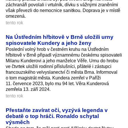
záchranáři povolali i vrtulník, dívku s vážnými zraněními
však převezli do nemocnice sanitkou. Doprava je v místě
omezená.
tento rok
Na Ústředním hřbitově v Brně uložili urny
spisovatele Kundery a jeho ženy
Poslední volný hrob v čestném kruhu na Ústředním
hřbitově v Brně připadl významnému českému spisovateli
Milanu Kunderovi a jeho manželce Věře. Urnu do hrobu
ve čtvrtek uložili rodinní příslušníci, přátelé i zástupci
francouzského velvyslanectví či města Brna. Informoval
o tom magistrát města. Kundera zemřel v Paříži
11. července 2023, bylo mu 94 let. Věra Kunderová
zemřela 13. září 2024.
tento rok
Přestaňte zavírat oči, vyzývá legenda v
debatě o top hráči. Ronaldo schytal
výsměch