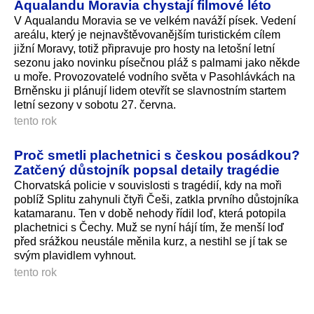
Aqualandu Moravia chystají filmové léto
V Aqualandu Moravia se ve velkém naváží písek. Vedení
areálu, který je nejnavštěvovanějším turistickém cílem
jižní Moravy, totiž připravuje pro hosty na letošní letní
sezonu jako novinku písečnou pláž s palmami jako někde
u moře. Provozovatelé vodního světa v Pasohlávkách na
Brněnsku ji plánují lidem otevřít se slavnostním startem
letní sezony v sobotu 27. června.
tento rok
Proč smetli plachetnici s českou posádkou?
Zatčený důstojník popsal detaily tragédie
Chorvatská policie v souvislosti s tragédií, kdy na moři
poblíž Splitu zahynuli čtyři Češi, zatkla prvního důstojníka
katamaranu. Ten v době nehody řídil loď, která potopila
plachetnici s Čechy. Muž se nyní hájí tím, že menší loď
před srážkou neustále měnila kurz, a nestihl se jí tak se
svým plavidlem vyhnout.
tento rok