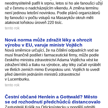
neodmyslitelně patřil k srpnu, letos si ho ale fanoušci užijí
už v červnu o nadcházejícím víkendu. A změna termínu
není jedinou letošní novinkou. Podle plánů organizátorů
by fanoušci v počtu vstupů na Masarykův okruh měli
atakovat loňskou úroveň 220 tisíc.
tento rok
Nová norma může zdražit léky a ohrozit
výrobu v EU, varuje ministr Vojtěch
Nová směrnice určující, že na čištění odpadních vod se
musí finančně podílet i farmaceutické firmy, může podle
českého ministra zdravotnictví Adama Vojtěcha vést ke
zdražení léků a tlaku na výrobce, aby léky začali vyrábět
ve třetích zemích mimo Evropskou unii. Vojtěch to uvedl
před úterním jednáním ministrů zdravotnictví
v Lucemburku.
tento rok
Čestní občané Henlein a Gottwald? Město
se od rozhodnutí předchůdců distancovalo
Zastupitelé Králík na Orlickoústecku v pondělí odmítli