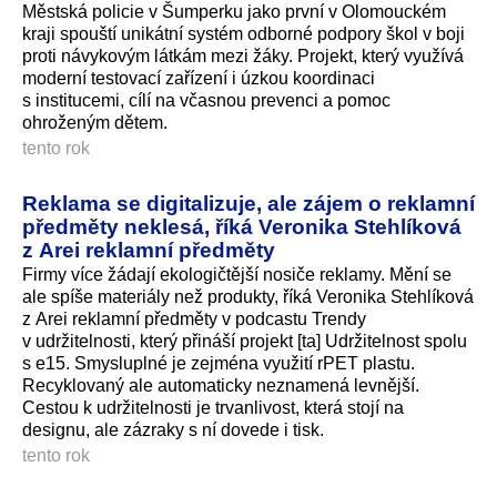
Městská policie v Šumperku jako první v Olomouckém
kraji spouští unikátní systém odborné podpory škol v boji
proti návykovým látkám mezi žáky. Projekt, který využívá
moderní testovací zařízení i úzkou koordinaci
s institucemi, cílí na včasnou prevenci a pomoc
ohroženým dětem.
tento rok
Reklama se digitalizuje, ale zájem o reklamní
předměty neklesá, říká Veronika Stehlíková
z Arei reklamní předměty
Firmy více žádají ekologičtější nosiče reklamy. Mění se
ale spíše materiály než produkty, říká Veronika Stehlíková
z Arei reklamní předměty v podcastu Trendy
v udržitelnosti, který přináší projekt [ta] Udržitelnost spolu
s e15. Smysluplné je zejména využití rPET plastu.
Recyklovaný ale automaticky neznamená levnější.
Cestou k udržitelnosti je trvanlivost, která stojí na
designu, ale zázraky s ní dovede i tisk.
tento rok