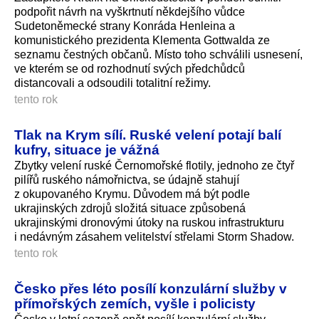
podpořit návrh na vyškrtnutí někdejšího vůdce
Sudetoněmecké strany Konráda Henleina a
komunistického prezidenta Klementa Gottwalda ze
seznamu čestných občanů. Místo toho schválili usnesení,
ve kterém se od rozhodnutí svých předchůdců
distancovali a odsoudili totalitní režimy.
tento rok
Tlak na Krym sílí. Ruské velení potají balí
kufry, situace je vážná
Zbytky velení ruské Černomořské flotily, jednoho ze čtyř
pilířů ruského námořnictva, se údajně stahují
z okupovaného Krymu. Důvodem má být podle
ukrajinských zdrojů složitá situace způsobená
ukrajinskými dronovými útoky na ruskou infrastrukturu
i nedávným zásahem velitelství střelami Storm Shadow.
tento rok
Česko přes léto posílí konzulární služby v
přímořských zemích, vyšle i policisty