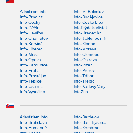
Atlasfirem.info
Info-M. Boleslav
Info-Brno.cz
Info-Budějovice
Info-Čechy
Info-Česká Lípa
Info-Děčín
InfoFrýdek-Místek
Info-Havířov
Info-Hradec Kr.
Info-Chomutov
Info-Jablonec n.N.
Info-Karviná
Info-Kladno
Info-Liberec
Info-Morava
Info-Most
Info-Olomouc
Info-Opava
Info-Ostrava
Info-Pardubice
Info-Plzeň
Info-Praha
Info-Přerov
Info-Prostějov
Info-Tábor
Info-Teplice
Info-Třebíč
Info-Ústí n.L.
Info-Karlovy Vary
Info-Vysočina
InfoZlín
Atlasfiriem.info
Info-Bardejov
Info-Bratislava
Info-Ban. Bystrica
Info-Humenné
Info-Komárno