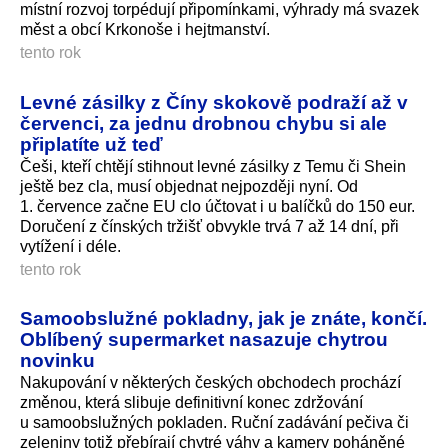
místní rozvoj torpédují připomínkami, výhrady má svazek
měst a obcí Krkonoše i hejtmanství.
tento rok
Levné zásilky z Číny skokově podraží až v
červenci, za jednu drobnou chybu si ale
připlatíte už teď
Češi, kteří chtějí stihnout levné zásilky z Temu či Shein
ještě bez cla, musí objednat nejpozději nyní. Od
1. července začne EU clo účtovat i u balíčků do 150 eur.
Doručení z čínských tržišť obvykle trvá 7 až 14 dní, při
vytížení i déle.
tento rok
Samoobslužné pokladny, jak je znáte, končí.
Oblíbený supermarket nasazuje chytrou
novinku
Nakupování v některých českých obchodech prochází
změnou, která slibuje definitivní konec zdržování
u samoobslužných pokladen. Ruční zadávání pečiva či
zeleniny totiž přebírají chytré váhy a kamery poháněné