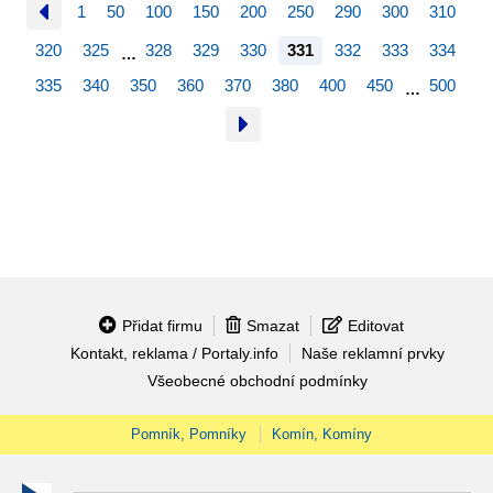
1
50
100
150
200
250
290
300
310
320
325
328
329
330
331
332
333
334
…
335
340
350
360
370
380
400
450
500
…
Přidat firmu
Smazat
Editovat
Kontakt, reklama / Portaly.info
Naše reklamní prvky
Všeobecné obchodní podmínky
Pomník, Pomníky
Komín, Komíny