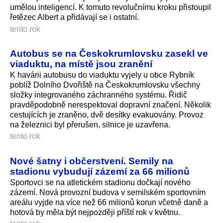
umělou inteligencí. K tomuto revolučnímu kroku přistoupil
řetězec Albert a přidávají se i ostatní.
tento rok
Autobus se na Českokrumlovsku zasekl ve
viaduktu, na místě jsou zranění
K havárii autobusu do viaduktu vyjely u obce Rybník
poblíž Dolního Dvořiště na Českokrumlovsku všechny
složky integrovaného záchranného systému. Řidič
pravděpodobně nerespektoval dopravní značení. Několik
cestujících je zraněno, dvě desítky evakuovány. Provoz
na železnici byl přerušen, silnice je uzavřena.
tento rok
Nové šatny i občerstvení. Semily na
stadionu vybudují zázemí za 66 milionů
Sportovci se na atletickém stadionu dočkají nového
zázemí. Nová provozní budova v semilském sportovním
areálu vyjde na více než 66 milionů korun včetně daně a
hotová by měla být nejpozději příští rok v květnu.