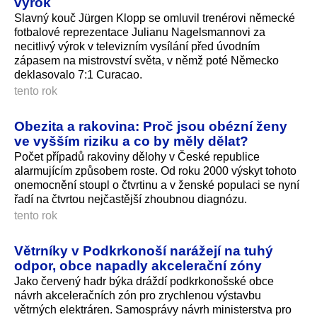
výrok
Slavný kouč Jürgen Klopp se omluvil trenérovi německé
fotbalové reprezentace Julianu Nagelsmannovi za
necitlivý výrok v televizním vysílání před úvodním
zápasem na mistrovství světa, v němž poté Německo
deklasovalo 7:1 Curacao.
tento rok
Obezita a rakovina: Proč jsou obézní ženy
ve vyšším riziku a co by měly dělat?
Počet případů rakoviny dělohy v České republice
alarmujícím způsobem roste. Od roku 2000 výskyt tohoto
onemocnění stoupl o čtvrtinu a v ženské populaci se nyní
řadí na čtvrtou nejčastější zhoubnou diagnózu.
tento rok
Větrníky v Podkrkonoší narážejí na tuhý
odpor, obce napadly akcelerační zóny
Jako červený hadr býka dráždí podkrkonošské obce
návrh akceleračních zón pro zrychlenou výstavbu
větrných elektráren. Samosprávy návrh ministerstva pro