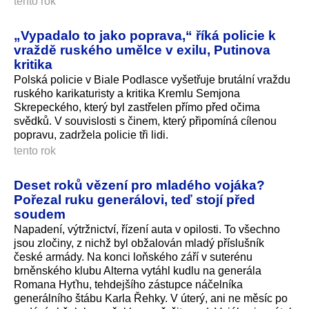
tento rok
„Vypadalo to jako poprava,“ říká policie k
vraždě ruského umělce v exilu, Putinova
kritika
Polská policie v Biale Podlasce vyšetřuje brutální vraždu
ruského karikaturisty a kritika Kremlu Semjona
Skrepeckého, který byl zastřelen přímo před očima
svědků. V souvislosti s činem, který připomíná cílenou
popravu, zadržela policie tři lidi.
tento rok
Deset roků vězení pro mladého vojáka?
Pořezal ruku generálovi, teď stojí před
soudem
Napadení, výtržnictví, řízení auta v opilosti. To všechno
jsou zločiny, z nichž byl obžalován mladý příslušník
české armády. Na konci loňského září v suterénu
brněnského klubu Alterna vytáhl kudlu na generála
Romana Hyťhu, tehdejšího zástupce náčelníka
generálního štábu Karla Řehky. V úterý, ani ne měsíc po