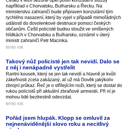
Česko v letní sezoně opět posílí konzulární služby
například v Chorvatsku, Bulharsku a Řecku. Na
ministerstvu zahraničí bude připraven konzulární tým
rychlého nasazení, který by vyjel v případě mimořádných
událostí do dovolenkové destinace pomoci českých
občanům. Čeští policisté budou sloužit ve smíšených
hlídkách v Chorvatsku a Bulharsku, oznámil v úterý
ministr zahraničí Petr Macinka.
tento rok
Takový nůž policisté jen tak nevidí. Dalo se
z něj i nenápadně vystřelit
Raritní kousek, který se jen tak nevidí a hlavně je kvůli
zákeřnosti zcela zakázaný, ať už má člověk jakýkoliv
zbrojní průkaz. Řeč je o střílejícím noži, který se dostal do
rukou policistů při aktuální zbraňové amnestii. Při ní je
mohou lidé beztrestně odevzdat.
tento rok
Pořád jsem hlupák. Klopp se omluvil za
nejnenáviděnější slovo roku a necitlivý