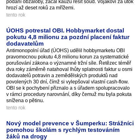
podání obžaloby, začal kauzu řešit soud. Vojákovi za útok
hrozí až deset roků za mřížemi.
tento rok
ÚOHS potrestal OBI. Hobbymarket dostal
pokutu 4,8 milionu za pozdní placení faktur
dodavatelům
Antimonopolní úřad (ÚOHS) udělil hobbymarketu OBI
pravomocnou pokutu 4,8 milionu korun za systematické
porušování zákona o významné tržní síle. Řetězec téměř
dva roky záměrně natahoval lhůty splatnosti faktur u osmi
dodavatelů potravin a zemědělských produktů nad
povolených 30 dní, čímž si vylepšoval vlastní cash-flow.
OBI se k pochybení přiznalo a s úřadem spolupracovalo
v rámci procedury narovnání, díky čemuž mu byla pokuta
snížena o pětinu.
tento rok
Nový model prevence v Šumperku: Strážníci
pomohou školám s rychlým testováním
žáků na drogy