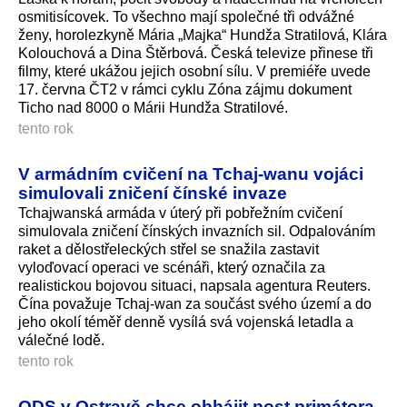
osmitisícovek. To všechno mají společné tři odvážné
ženy, horolezkyně Mária „Majka“ Hundža Stratilová, Klára
Kolouchová a Dina Štěrbová. Česká televize přinese tři
filmy, které ukážou jejich osobní sílu. V premiéře uvede
17. června ČT2 v rámci cyklu Zóna zájmu dokument
Ticho nad 8000 o Márii Hundža Stratilové.
tento rok
V armádním cvičení na Tchaj-wanu vojáci
simulovali zničení čínské invaze
Tchajwanská armáda v úterý při pobřežním cvičení
simulovala zničení čínských invazních sil. Odpalováním
raket a dělostřeleckých střel se snažila zastavit
vyloďovací operaci ve scénáři, který označila za
realistickou bojovou situaci, napsala agentura Reuters.
Čína považuje Tchaj-wan za součást svého území a do
jeho okolí téměř denně vysílá svá vojenská letadla a
válečné lodě.
tento rok
ODS v Ostravě chce obhájit post primátora.