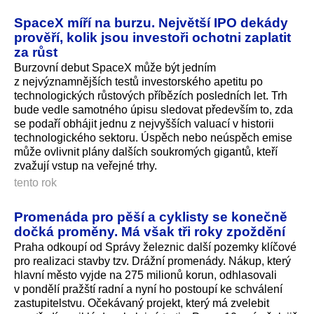
SpaceX míří na burzu. Největší IPO dekády
prověří, kolik jsou investoři ochotni zaplatit
za růst
Burzovní debut SpaceX může být jedním
z nejvýznamnějších testů investorského apetitu po
technologických růstových příbězích posledních let. Trh
bude vedle samotného úpisu sledovat především to, zda
se podaří obhájit jednu z nejvyšších valuací v historii
technologického sektoru. Úspěch nebo neúspěch emise
může ovlivnit plány dalších soukromých gigantů, kteří
zvažují vstup na veřejné trhy.
tento rok
Promenáda pro pěší a cyklisty se konečně
dočká proměny. Má však tři roky zpoždění
Praha odkoupí od Správy železnic další pozemky klíčové
pro realizaci stavby tzv. Drážní promenády. Nákup, který
hlavní město vyjde na 275 milionů korun, odhlasovali
v pondělí pražští radní a nyní ho postoupí ke schválení
zastupitelstvu. Očekávaný projekt, který má zvelebit