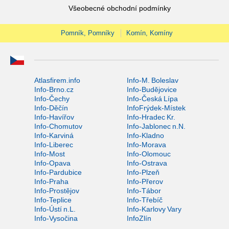
Všeobecné obchodní podmínky
Pomník, Pomníky
Komín, Komíny
Atlasfirem.info
Info-M. Boleslav
Info-Brno.cz
Info-Budějovice
Info-Čechy
Info-Česká Lípa
Info-Děčín
InfoFrýdek-Místek
Info-Havířov
Info-Hradec Kr.
Info-Chomutov
Info-Jablonec n.N.
Info-Karviná
Info-Kladno
Info-Liberec
Info-Morava
Info-Most
Info-Olomouc
Info-Opava
Info-Ostrava
Info-Pardubice
Info-Plzeň
Info-Praha
Info-Přerov
Info-Prostějov
Info-Tábor
Info-Teplice
Info-Třebíč
Info-Ústí n.L.
Info-Karlovy Vary
Info-Vysočina
InfoZlín