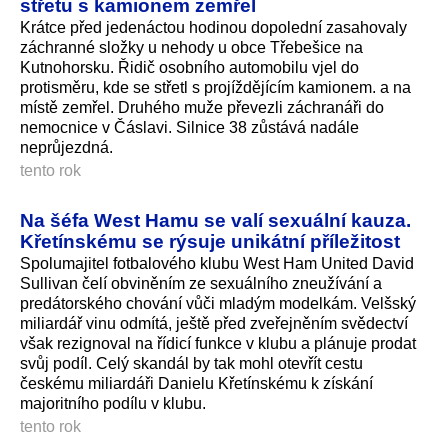
střetu s kamionem zemřel
Krátce před jedenáctou hodinou dopolední zasahovaly
záchranné složky u nehody u obce Třebešice na
Kutnohorsku. Řidič osobního automobilu vjel do
protisměru, kde se střetl s projíždějícím kamionem. a na
místě zemřel. Druhého muže převezli záchranáři do
nemocnice v Čáslavi. Silnice 38 zůstává nadále
neprůjezdná.
tento rok
Na šéfa West Hamu se valí sexuální kauza.
Křetínskému se rýsuje unikátní příležitost
Spolumajitel fotbalového klubu West Ham United David
Sullivan čelí obviněním ze sexuálního zneužívání a
predátorského chování vůči mladým modelkám. Velšský
miliardář vinu odmítá, ještě před zveřejněním svědectví
však rezignoval na řídicí funkce v klubu a plánuje prodat
svůj podíl. Celý skandál by tak mohl otevřít cestu
českému miliardáři Danielu Křetínskému k získání
majoritního podílu v klubu.
tento rok