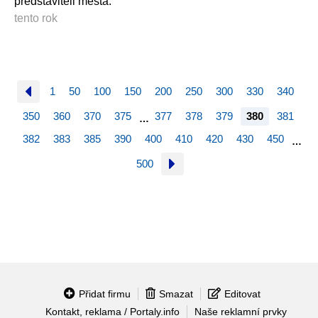
představiteli měs­ta.
tento rok
1
50
100
150
200
250
300
330
340
350
360
370
375
377
378
379
380
381
…
382
383
385
390
400
410
420
430
450
…
500
Přidat firmu
Smazat
Editovat
Kontakt, reklama / Portaly.info
Naše reklamní prvky