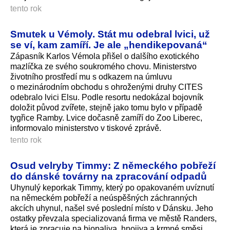
tento rok
Smutek u Vémoly. Stát mu odebral lvici, už
se ví, kam zamíří. Je ale „hendikepovaná“
Zápasník Karlos Vémola přišel o dalšího exotického
mazlíčka ze svého soukromého chovu. Ministerstvo
životního prostředí mu s odkazem na úmluvu
o mezinárodním obchodu s ohroženými druhy CITES
odebralo lvici Elsu. Podle resortu nedokázal bojovník
doložit původ zvířete, stejně jako tomu bylo v případě
tygřice Ramby. Lvice dočasně zamíří do Zoo Liberec,
informovalo ministerstvo v tiskové zprávě.
tento rok
Osud velryby Timmy: Z německého pobřeží
do dánské továrny na zpracování odpadů
Uhynulý keporkak Timmy, který po opakovaném uvíznutí
na německém pobřeží a neúspěšných záchranných
akcích uhynul, našel své poslední místo v Dánsku. Jeho
ostatky převzala specializovaná firma ve městě Randers,
která je zpracuje na biopaliva, hnojiva a krmné směsi.