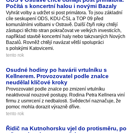
Počítá s koncertní halou i novými Bazaly
Vyhrát volby a udržet si post primátora. To jsou základní
cíle seskupení ODS, KDU-ČSL a TOP 09 před
komunálními volbami v Ostravě. Další čtyři roky chtějí
zástupci těchto stran pokračovat ve velkých investicích,
například stavbě koncertní haly nebo takzvaných Nových
Bazalů. Rovněž chtějí navázat větší spolupráci
s polskými Katovicemi.
tento rok
Osudné hodiny po havárii vrtulníku s
Kellnerem. Provozovatel podle znalce
neudělal klíčové kroky
Provozovatel podle znalce po zmizení vrtulníku
neaktivoval nouzové postupy. Rodina Petra Kellnera viní
firmu z usmrcení z nedbalosti. Svědectví naznačuje, že
pomoc mohla dorazit výrazně dříve.
tento rok
Řidič na Kutnohorsku vjel do protisměru, po