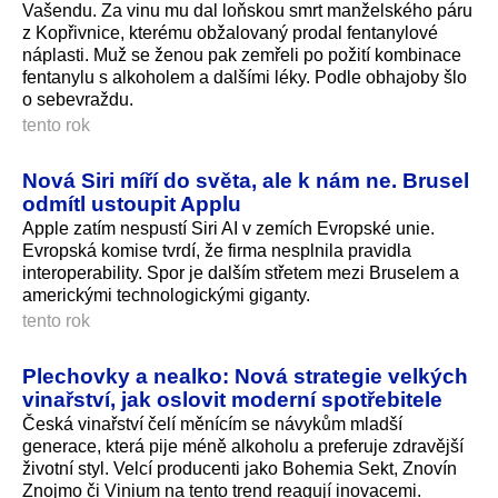
Vašendu. Za vinu mu dal loňskou smrt manželského páru
z Kopřivnice, kterému obžalovaný prodal fentanylové
náplasti. Muž se ženou pak zemřeli po požití kombinace
fentanylu s alkoholem a dalšími léky. Podle obhajoby šlo
o sebevraždu.
tento rok
Nová Siri míří do světa, ale k nám ne. Brusel
odmítl ustoupit Applu
Apple zatím nespustí Siri AI v zemích Evropské unie.
Evropská komise tvrdí, že firma nesplnila pravidla
interoperability. Spor je dalším střetem mezi Bruselem a
americkými technologickými giganty.
tento rok
Plechovky a nealko: Nová strategie velkých
vinařství, jak oslovit moderní spotřebitele
Česká vinařství čelí měnícím se návykům mladší
generace, která pije méně alkoholu a preferuje zdravější
životní styl. Velcí producenti jako Bohemia Sekt, Znovín
Znojmo či Vinium na tento trend reagují inovacemi.