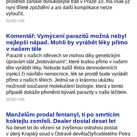
prostředí zaniklé dvoukolejné trati v Praze 10, má však již
nyní tříleté zpoždění a ani další komplikace nelze
vyloučit.
tento rok
Komentář: Vymýcení parazitů možná nebyl
nejlepší nápad. Mohli by vyrábět léky přímo
v našem těle
Paraziti v našich střevech se mohou díky genetickým
úpravám stát „biotovárnami“, které budou přímo v našem
těle vyrábět léky. Nebude tudíž třeba dennodenních
injekcí či návštěv nemocnice, lék se prostě bude vyrábět
přímo v našich tělech. Jedná se o krásnou ukázku
možností současné molekulární biologie, která v tomto
případě dokáže přeměnit bývalé parazity v naše léčitele.
tento rok
Manželům prodal fentanyl, ti po smrtícím
koktejlu zemřeli. Dealer dostal deset let
Na deset let do vězení se zvýšenou ostrahou poslal
v úterý Krajský soud v Ostravě devětačtyřice­tiletého Petra