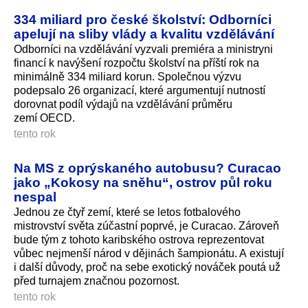
334 miliard pro české školství: Odborníci
apelují na sliby vlády a kvalitu vzdělávání
Odborníci na vzdělávání vyzvali premiéra a ministryni
financí k navýšení rozpočtu školství na příští rok na
minimálně 334 miliard korun. Společnou výzvu
podepsalo 26 organizací, které argumentují nutností
dorovnat podíl výdajů na vzdělávání průměru
zemí OECD.
tento rok
Na MS z oprýskaného autobusu? Curacao
jako „Kokosy na sněhu“, ostrov půl roku
nespal
Jednou ze čtyř zemí, které se letos fotbalového
mistrovství světa zúčastní poprvé, je Curacao. Zároveň
bude tým z tohoto karibského ostrova reprezentovat
vůbec nejmenší národ v dějinách šampionátu. A existují
i další důvody, proč na sebe exotický nováček poutá už
před turnajem značnou pozornost.
tento rok