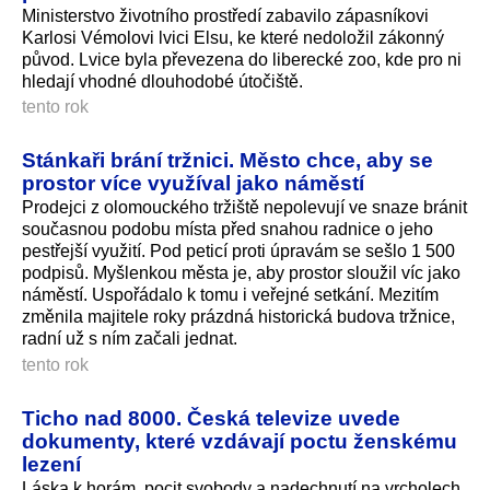
Ministerstvo životního prostředí zabavilo zápasníkovi
Karlosi Vémolovi lvici Elsu, ke které nedoložil zákonný
původ. Lvice byla převezena do liberecké zoo, kde pro ni
hledají vhodné dlouhodobé útočiště.
tento rok
Stánkaři brání tržnici. Město chce, aby se
prostor více využíval jako náměstí
Prodejci z olomouckého tržiště nepolevují ve snaze bránit
současnou podobu místa před snahou radnice o jeho
pestřejší využití. Pod peticí proti úpravám se sešlo 1 500
podpisů. Myšlenkou města je, aby prostor sloužil víc jako
náměstí. Uspořádalo k tomu i veřejné setkání. Mezitím
změnila majitele roky prázdná historická budova tržnice,
radní už s ním začali jednat.
tento rok
Ticho nad 8000. Česká televize uvede
dokumenty, které vzdávají poctu ženskému
lezení
Láska k horám, pocit svobody a nadechnutí na vrcholech