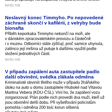
tento rok
Neslavný konec Timmyho. Po nepovedené
záchraně skončí v kafilérii, z velryby bude
bionafta
Příběh keporkaka Timmyho nekončí na moři, ale
v dánském zpracovatelském provozu a částečně
i v muzeu. Odborníci stále zjišťují, proč samice uhynula,
zatímco její mršina už putuje k dalšímu využití podle
složení jednotlivých částí.
tento rok
V případu zapálení auta zastupitele padlo
další obvinění, svědka zlákala odměna
Kriminalisté obvinili třetího muže v případu žhářského
útoku na auto u domu zastupitele Hluboké nad Vltavou
Martina Vebera (KDU-ČSL). Viní ho, že zapálení vozu
zorganizoval. Plán podle nich provedli dva muži, kteří už
jsou obvinění delší dobu. Při vyšetřování policistům
pomohla i odměna 200 tisíc korun slíbená