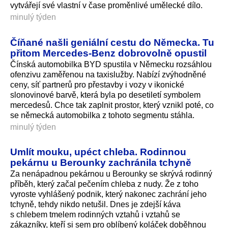
vytvářejí své vlastní v čase proměnlivé umělecké dílo.
minulý týden
Číňané našli geniální cestu do Německa. Tu
přitom Mercedes-Benz dobrovolně opustil
Čínská automobilka BYD spustila v Německu rozsáhlou
ofenzivu zaměřenou na taxislužby. Nabízí zvýhodněné
ceny, síť partnerů pro přestavby i vozy v ikonické
slonovinové barvě, která byla po desetiletí symbolem
mercedesů. Chce tak zaplnit prostor, který vznikl poté, co
se německá automobilka z tohoto segmentu stáhla.
minulý týden
Umlít mouku, upéct chleba. Rodinnou
pekárnu u Berounky zachránila tchyně
Za nenápadnou pekárnou u Berounky se skrývá rodinný
příběh, který začal pečením chleba z nudy. Že z toho
vyroste vyhlášený podnik, který nakonec zachrání jeho
tchyně, tehdy nikdo netušil. Dnes je zdejší káva
s chlebem tmelem rodinných vztahů i vztahů se
zákazníky, kteří si sem pro oblíbený koláček doběhnou