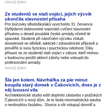
minulý týden
Ze studentů se stali vojáci, jejich výcvik
ukončila slavnostní přísaha
Pro tisícovky středoškoláků vyvrcholilo 31. července
čtyřtýdenní dobrovolné vojenské cvičení slavnostní
přísahou u deseti posádek české armády včetně té
opavské. Studenti při náročném výcviku získali
dovednosti ve střelbě, taktické i zdravotnické přípravě a
prověřili si svou fyzickou i psychickou odolnost. Díky
přísaze se ze studentů stali vojáci v záloze, kteří mohou
v budoucnu posílit aktivní zálohy nebo vstoupit do
profesionální armády.
minulý týden
Šla jen kolem. Návrhářka za pár minut
koupila starý domek v Čakovicích, dnes je z
něj luxusní vila
Architektonické studio edit! doplnilo zástavbu v pražských
Čakovicích o nový dům. Je to šedá minimalistická stavba
s neobvyklou fasádou. Slunce a vítr vstupují dovnitř a