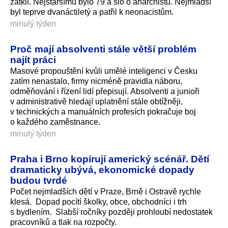
zatkli. Nejstaršímu bylo 79 a šlo o anarchistu. Nejmladší
byl teprve dvanáctiletý a patřil k neonacistům.
minulý týden
Proč mají absolventi stále větší problém
najít práci
Masové propouštění kvůli umělé inteligenci v Česku
zatím nenastalo, firmy nicméně pravidla náboru,
odměňování i řízení lidí přepisují. Absolventi a junioři
v administrativě hledají uplatnění stále obtížněji,
v technických a manuálních profesích pokračuje boj
o každého zaměstnance.
minulý týden
Praha i Brno kopírují americký scénář. Dětí
dramaticky ubývá, ekonomické dopady
budou tvrdé
Počet nejmladších dětí v Praze, Brně i Ostravě rychle
klesá. Dopad pocítí školky, obce, obchodníci i trh
s bydlením. Slabší ročníky později prohloubí nedostatek
pracovníků a tlak na rozpočty.