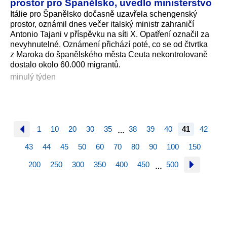
prostor pro Španělsko, uvedlo ministerstvo
Itálie pro Španělsko dočasně uzavřela schengenský
prostor, oznámil dnes večer italský ministr zahraničí
Antonio Tajani v příspěvku na síti X. Opatření označil za
nevyhnutelné. Oznámení přichází poté, co se od čtvrtka
z Maroka do španělského města Ceuta nekontrolovaně
dostalo okolo 60.000 migrantů.
minulý týden
1
10
20
30
35
38
39
40
41
42
…
43
44
45
50
60
70
80
90
100
150
200
250
300
350
400
450
500
…