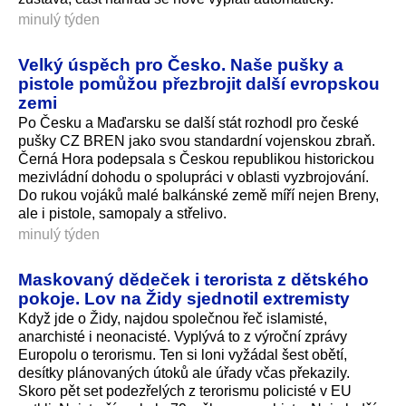
minulý týden
Velký úspěch pro Česko. Naše pušky a
pistole pomůžou přezbrojit další evropskou
zemi
Po Česku a Maďarsku se další stát rozhodl pro české
pušky CZ BREN jako svou standardní vojenskou zbraň.
Černá Hora podepsala s Českou republikou historickou
mezivládní dohodu o spolupráci v oblasti vyzbrojování.
Do rukou vojáků malé balkánské země míří nejen Breny,
ale i pistole, samopaly a střelivo.
minulý týden
Maskovaný dědeček i terorista z dětského
pokoje. Lov na Židy sjednotil extremisty
Když jde o Židy, najdou společnou řeč islamisté,
anarchisté i neonacisté. Vyplývá to z výroční zprávy
Europolu o terorismu. Ten si loni vyžádal šest obětí,
desítky plánovaných útoků ale úřady včas překazily.
Skoro pět set podezřelých z terorismu policisté v EU