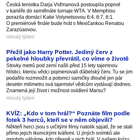
Česká tenistka Darja Viďmanová postoupila poprvé
v kariéře do semifinále turnaje WTA. V Memphisu
porazila domácí Katie Volynetsovou 6:4, 6:7, 6:1.
O premiérové finále bude hrát s Mexičankou Renatou
Zarazúaovou.
minulý týden
Přežil jako Harry Potter. Jediný červ z
pekelné hloubky převrátil, co víme o životě
Stovky metrů pod zemí našli před 15 lety tajemnou
hlístici, kterou vědci pojmenovali ďábelský červ. Tu se jim
podařilo rozmnožit a potomci samičky dlouhé jen pár
desetin milimetru svá tajemství vědcům vydávají dodnes.
Znamená její život i možnost osídlení Marsu?
minulý týden
KVÍZ: „Kdo v tom hrál?“ Poznáte film podle
fotek 3 herců, kteří se v něm objevili?
Někteří herci jsou s určitými filmy natolik spjatí, že se stali
přímo jejich ikonickými tvářemi. U jiných snímků ale
mnohdy váháme, kdo přesně v nich hrál. V našem kvízu