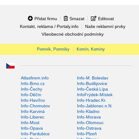
Přidat firmu
Smazat
Editovat
Kontakt, reklama / Portaly.info
Naše reklamní prvky
Všeobecné obchodní podmínky
Pomník, Pomníky
Komín, Komíny
Atlasfirem.info
Info-M. Boleslav
Info-Brno.cz
Info-Budějovice
Info-Čechy
Info-Česká Lípa
Info-Děčín
InfoFrýdek-Místek
Info-Havířov
Info-Hradec Kr.
Info-Chomutov
Info-Jablonec n.N.
Info-Karviná
Info-Kladno
Info-Liberec
Info-Morava
Info-Most
Info-Olomouc
Info-Opava
Info-Ostrava
Info-Pardubice
Info-Plzeň