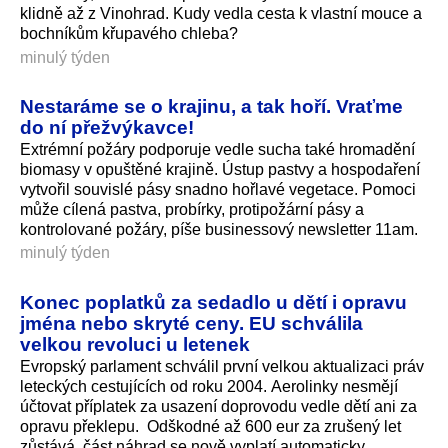
klidně až z Vinohrad. Kudy vedla cesta k vlastní mouce a
bochníkům křupavého chleba?
minulý týden
Nestaráme se o krajinu, a tak hoří. Vraťme
do ní přežvýkavce!
Extrémní požáry podporuje vedle sucha také hromadění
biomasy v opuštěné krajině. Ústup pastvy a hospodaření
vytvořil souvislé pásy snadno hořlavé vegetace. Pomoci
může cílená pastva, probírky, protipožární pásy a
kontrolované požáry, píše businessový newsletter 11am.
minulý týden
Konec poplatků za sedadlo u dětí i opravu
jména nebo skryté ceny. EU schválila
velkou revoluci u letenek
Evropský parlament schválil první velkou aktualizaci práv
leteckých cestujících od roku 2004. Aerolinky nesmějí
účtovat příplatek za usazení doprovodu vedle dětí ani za
opravu překlepu. Odškodné až 600 eur za zrušený let
zůstává, část náhrad se nově vyplatí automaticky.