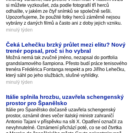
si můžete vyzkoušet, zda podle fotografií tří herců
odhalíte, v jakém ze čtyř snímků se společně sešli.
Upozorňujeme, že použité fotky herců záměrně nejsou
vybrány z daných filmů a často ani z doby jejich vzniku.
minulý týden
Čeká Lehečku brzký průlet mezi elitu? Nový
trenér popsal, proč si ho vybral
Možná nemá tak zvučné jméno, nezapsal do portfolia
grandslamového šampiona. Přesto budí práce tenisového
trenéra Frédérica Fontanga respekt a pro Jiřího Lehečku,
který sáhl po jeho službách, slušné vyhlídky.
minulý týden
Itálie splnila hrozbu, uzavřela schengenský
prostor pro Španělsko
Itálie pro Španělsko dočasně uzavřela schengenský
prostor, oznámil dnes večer italský ministr zahraničí
Antonio Tajani v příspěvku na síti X. Opatření označil za
nevyhnutelné. Oznámení přichází poté, co se od čtvrtka