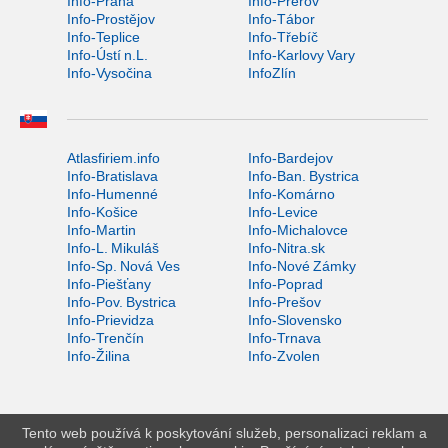
Info-Praha
Info-Přerov
Info-Prostějov
Info-Tábor
Info-Teplice
Info-Třebíč
Info-Ústí n.L.
Info-Karlovy Vary
Info-Vysočina
InfoZlín
Atlasfiriem.info
Info-Bardejov
Info-Bratislava
Info-Ban. Bystrica
Info-Humenné
Info-Komárno
Info-Košice
Info-Levice
Info-Martin
Info-Michalovce
Info-L. Mikuláš
Info-Nitra.sk
Info-Sp. Nová Ves
Info-Nové Zámky
Info-Piešťany
Info-Poprad
Info-Pov. Bystrica
Info-Prešov
Info-Prievidza
Info-Slovensko
Info-Trenčín
Info-Trnava
Info-Žilina
Info-Zvolen
Tento web používá k poskytování služeb, personalizaci reklam a