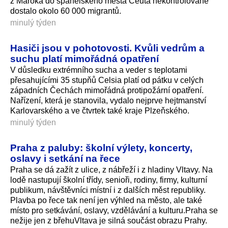
z Maroka do španělského města Ceuta nekontrolovaně
dostalo okolo 60 000 migrantů.
minulý týden
Hasiči jsou v pohotovosti. Kvůli vedrům a
suchu platí mimořádná opatření
V důsledku extrémního sucha a veder s teplotami
přesahujícími 35 stupňů Celsia platí od pátku v celých
západních Čechách mimořádná protipožární opatření.
Nařízení, která je stanovila, vydalo nejprve hejtmanství
Karlovarského a ve čtvrtek také kraje Plzeňského.
minulý týden
Praha z paluby: školní výlety, koncerty,
oslavy i setkání na řece
Praha se dá zažít z ulice, z nábřeží i z hladiny Vltavy. Na
lodě nastupují školní třídy, senioři, rodiny, firmy, kulturní
publikum, návštěvníci místní i z dalších měst republiky.
Plavba po řece tak není jen výhled na město, ale také
místo pro setkávání, oslavy, vzdělávání a kulturu.Praha se
nežije jen z břehuVltava je silná součást obrazu Prahy.