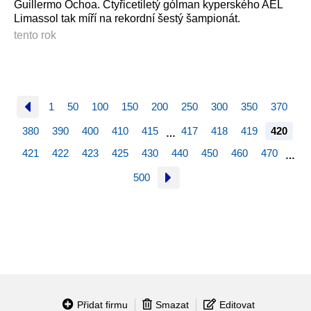
Guillermo Ochoa. Čtyřicetiletý gólman kyperského AEL
Limassol tak míří na rekordní šestý šampionát.
tento rok
1
50
100
150
200
250
300
350
370
380
390
400
410
415
417
418
419
420
…
421
422
423
425
430
440
450
460
470
…
500
Přidat firmu
Smazat
Editovat