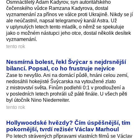
Osmnáctiletý Adam Kadyrov, syn autoritářského
čečenského vůdce Ramzana Kadyrova, dostal
vyznamenání za přínos ve válce proti Ukrajině. Nikdy se jí
ale neúčastnil, napsal telegramový kanál Astra. Už
v uplynulých letech tento mladík, o němž se spekuluje
jako o možném nástupci jeho otce, dostal několik desítek
vyznamenání.
tento rok
Nesmírná bolest, řekl Švýcar s nejdrsnější
bilancí. Popsal, co ho frustruje nejvíce
Zase to nevyšlo. Ani na domácí půdě, hnáni celou zemí,
nedosáhli hokejisté Švýcarska na vytoužené zlato
z mistrovství světa. Finům podlehli 0:1 v prodloužení a
v posledních letech prohráli už páté finále. U všech pěti
byl útočník Nino Niederreiter.
tento rok
Hollywoodské hvězdy? Čím úspěšnější, tím
pokornější, tvrdí režisér Václav Marhoul
Po letech strávených přípravami vlastních filmů se Václav