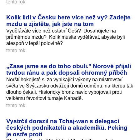
tento rok
Kolik lidí v Česku bere více než vy? Zadejte
mzdu a zjistěte, jak jste na tom
Vyděláváte více než ostatní Češi? Dosahujete na
průměrnou mzdu? Kolik musíte vydělávat, abyste byli
alespoň v lepší polovině?
tento rok
„Zase jsme se do toho obuli." Norové přijali
tvrdou ránu a pak dopsali ohromný příběh
Norští hokejisté si za vynikající výkony na mistrovství
světa ve Švýcarsku odvážejí domů odměnu, na kterou tak
dlouho čekali. Historický bronz navíc vybojovali proti
velkému favoritovi turnaje Kanadě.
tento rok
Vystrčil dorazil na Tchaj-wan s delegací
českých podnikatelů a akademiků. Peking
je ostře proti