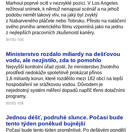
Marhoul poprvé ocitl v nezvyklé pozici. V Los Angeles
režíroval snímek, k němuž nenapsal scénář a na jehož
podobu neměl takový vliv, na jaký byl zvyklý
z Nabarveného ptáčete nebo Tobruku. Přesto na natáčení
svého prvního amerického filmu vzpomíná jako na jednu
z nejlepších pracovních zkušeností kariéry.
tento rok
Ministerstvo rozdalo miliardy na dešťovou
vodu, ale nezjistilo, zda to pomohlo
Nejvyšší kontrolní úřad zjistil, že ministerstvo životního
prostředí nedokáže spolehlivě prokázat přínos
1,6 miliardy korun, které rozdělilo mezi 182 obcí na lepší
hospodaření se srážkovou vodou. Důvodem je
nejednotný systém měření dopadů napříč třemi dotačními
programy.
tento rok
Jednou déšť, podruhé slunce. Počasí bude
tento týden poněkud bujnější
Počasí bude tento týden proměnlivé. Po deštivém pondělí