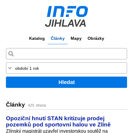
Katalog
Články
Mapy
Obrázky
Hledat
Články
420. strana
Opoziční hnutí STAN kritizuje prodej
pozemků pod sportovní halou ve Zlíně
Zlínský magistrát uzavřel investorskou soutěž na