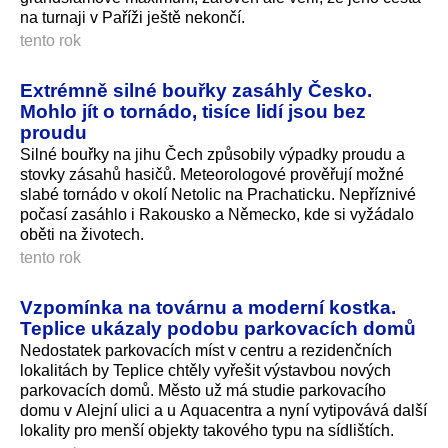
na turnaji v Paříži ještě nekončí.
tento rok
Extrémně silné bouřky zasáhly Česko.
Mohlo jít o tornádo, tisíce lidí jsou bez
proudu
Silné bouřky na jihu Čech způsobily výpadky proudu a
stovky zásahů hasičů. Meteorologové prověřují možné
slabé tornádo v okolí Netolic na Prachaticku. Nepříznivé
počasí zasáhlo i Rakousko a Německo, kde si vyžádalo
oběti na životech.
tento rok
Vzpomínka na továrnu a moderní kostka.
Teplice ukázaly podobu parkovacích domů
Nedostatek parkovacích míst v centru a rezidenčních
lokalitách by Teplice chtěly vyřešit výstavbou nových
parkovacích domů. Město už má studie parkovacího
domu v Alejní ulici a u Aquacentra a nyní vytipovává další
lokality pro menší objekty takového typu na sídlištích.