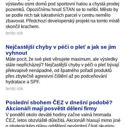
výstavbu osmi domů pod sportovní halou a chystá prodej
pozemků. Opozičnímu hnutí STAN se to nelíbí. Město by
se podle nich tak lukrativních parcel v centru nemělo
zbavovat. Předchozí developerský projekt na tomto místě
skončil krachem.
tento rok
Nejčastější chyby v péči o pleť a jak se jim
vyhnout
Máte pocit, že své pleti věnujete maximum, ale výsledky
stále nepřicházejí? Nejčastější chyby v péči o pleť bývají
překvapivě nenápadné, od špatného pořadí produktů
přes zbytečně agresivní čištění až po podceňování
hydratace a SPF.
tento rok
Poslední sbohem ČEZ v dnešní podobě?
Akcionáři mají posvětit dělení firmy
V pondělí okolo deváté hodiny začne valná hromada
ČEZ, letos obzvláště důležitá. Akcionáři hlasují mimo jiné
o strategickém plánu oddělení nevýrobní části skupiny