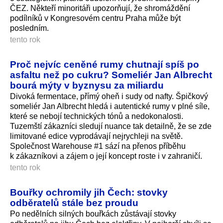
ČEZ. Někteří minoritáři upozorňují, že shromáždění
podílníků v Kongresovém centru Praha může být
posledním.
tento rok
Proč nejvíc ceněné rumy chutnají spíš po
asfaltu než po cukru? Someliér Jan Albrecht
bourá mýty v byznysu za miliardu
Divoká fermentace, přímý oheň i sudy od nafty. Špičkový
someliér Jan Albrecht hledá i autentické rumy v plné síle,
které se nebojí technických tónů a nedokonalosti.
Tuzemští zákazníci sledují nuance tak detailně, že se zde
limitované edice vyprodávají nejrychleji na světě.
Společnost Warehouse #1 sází na přenos příběhu
k zákazníkovi a zájem o její koncept roste i v zahraničí.
tento rok
Bouřky ochromily jih Čech: stovky
odběratelů stále bez proudu
Po nedělních silných bouřkách zůstávají stovky