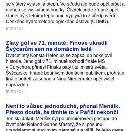
se v úterý vyjasní a oteplí. Ve středu ale bude opět pršet a
mohou se vyskytnout bouřky. Čtvrtek bude zřejmě opět
slunečný s letními teplotami. Vyplývá to z předpovědí
Českého hydrometeorolo­gického ústavu (ČHMÚ).
tento rok
Zlatý gól ve 71. minutě: Finové ukradli
Švýcarům sen na domácím ledě
Dvacetiletý Konsta Helenius se zapsal do hokejové
historie. Jeho gól v 71. minutě rozhodl finále MS
v Curychu a přinesl Finsku pátý titul mistrů světa.
Švýcarsko, hnané bouřlivým domácím publikem, prohrálo
finále potřetí za sebou a Nino Niederreiter opět vyšel
naprázdno.
tento rok
Není to vůbec jednoduché, přiznal Menšík.
Přesto doufá, že tímhle to v Paříži nekončí
Tenista Jakub Menšík byl po premiérovém postupu do
čtvrtfinále Roland Garros šťastný, že si posunul
grandslamové maximum, zároveň ale věřil, že jeho cesta