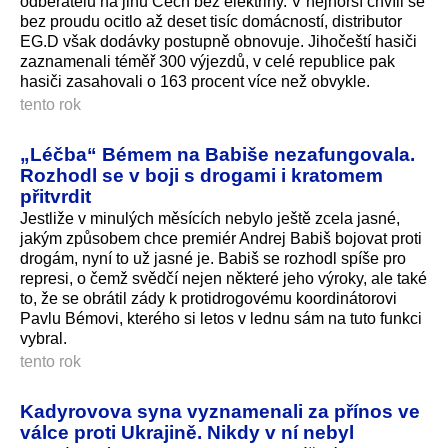
odběratelů na jihu Čech bez elektřiny. V nejhorší chvíli se
bez proudu ocitlo až deset tisíc domácností, distributor
EG.D však dodávky postupně obnovuje. Jihočeští hasiči
zaznamenali téměř 300 výjezdů, v celé republice pak
hasiči zasahovali o 163 procent více než obvykle.
tento rok
„Léčba“ Bémem na Babiše nezafungovala.
Rozhodl se v boji s drogami i kratomem
přitvrdit
Jestliže v minulých měsících nebylo ještě zcela jasné,
jakým způsobem chce premiér Andrej Babiš bojovat proti
drogám, nyní to už jasné je. Babiš se rozhodl spíše pro
represi, o čemž svědčí nejen některé jeho výroky, ale také
to, že se obrátil zády k protidrogovému koordinátorovi
Pavlu Bémovi, kterého si letos v lednu sám na tuto funkci
vybral.
tento rok
Kadyrovova syna vyznamenali za přínos ve
válce proti Ukrajině. Nikdy v ní nebyl