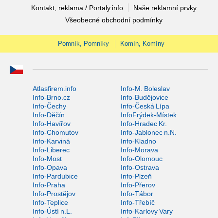
Kontakt, reklama / Portaly.info
Naše reklamní prvky
Všeobecné obchodní podmínky
Pomník, Pomníky
Komín, Komíny
Atlasfirem.info
Info-M. Boleslav
Info-Brno.cz
Info-Budějovice
Info-Čechy
Info-Česká Lípa
Info-Děčín
InfoFrýdek-Místek
Info-Havířov
Info-Hradec Kr.
Info-Chomutov
Info-Jablonec n.N.
Info-Karviná
Info-Kladno
Info-Liberec
Info-Morava
Info-Most
Info-Olomouc
Info-Opava
Info-Ostrava
Info-Pardubice
Info-Plzeň
Info-Praha
Info-Přerov
Info-Prostějov
Info-Tábor
Info-Teplice
Info-Třebíč
Info-Ústí n.L.
Info-Karlovy Vary