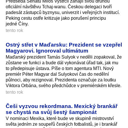
Předseda Senátu Miloš Vystrčil zahájil svou druhou
oficiální návštěvu Tchaj-wanu. Českou delegaci tvoří
padesát zástupců byznysu, univerzit i veřejných institucí.
Peking cestu ostře kritizuje jako porušení principu
jedné Číny.
tento rok
Ostrý střet v Maďarsku: Prezident se vzepřel
Magyarovi. Ignoroval ultimátum
Maďarský prezident Tamás Sulyok v neděli zopakoval, že
zůstane ve funkci a bude dál vykonávat úřad tak, jak mu
to předepisuje ústava. Píše o tom agentura MTI. Nový
premiér Péter Magyar dal Sulyokovi čas do nedělní
půlnoci, aby rezignoval. Prezidenta označuje za loutku
Viktora Orbána, svého předchůdce v premiérském křesle.
tento rok
Češi vyzvou rekordmana. Mexický brankář
se chystá na svůj šestý šampionát
V nominaci Mexika, které bude ve skupině mistrovství
světa jedním ze soupeřů českých fotbalistů, je i brankář