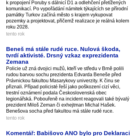
k propojení Poruby s dálnicí D1 a odlehčení přetížených
komunikací. Po vypořádání námitek týkajících se přírodní
památky Turkov začíná město s krajem vykupovat
pozemky a projektovat, přičemž realizace je reálná kolem
roku 2028.
tento rok
Beneš má stále rudé ruce. Nulová škoda,
tvrdí aktivisté. Drsný vzkaz exprezidenta
Zemana
Policie už zná dvojici mužů, kteří ve středu v Brně polili
rudou barvou sochu prezidenta Edvarda Beneše před
Právnickou fakultou Masarykovy univerzity. K činu se
přiznali. Případ policisté řeší jako poškození cizí věci,
trestní oznámení podala Československá obec
legionářská. Pobouřeně na incident reagovali také bývalý
prezident Miloš Zeman či exhejtman Michal Hašek.
Benešova socha před fakultou má stále rudé ruce.
tento rok
Komentář: Babišovo ANO bylo pro Deklaraci