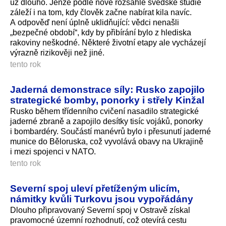
už dlouho. Jenže podle nové rozsáhlé švédské studie
záleží i na tom, kdy člověk začne nabírat kila navíc.
A odpověď není úplně uklidňující: vědci nenašli
„bezpečné období“, kdy by přibírání bylo z hlediska
rakoviny neškodné. Některé životní etapy ale vycházejí
výrazně rizikověji než jiné.
tento rok
Jaderná demonstrace síly: Rusko zapojilo
strategické bomby, ponorky i střely Kinžal
Rusko během třídenního cvičení nasadilo strategické
jaderné zbraně a zapojilo desítky tisíc vojáků, ponorky
i bombardéry. Součástí manévrů bylo i přesunutí jaderné
munice do Běloruska, což vyvolává obavy na Ukrajině
i mezi spojenci v NATO.
tento rok
Severní spoj uleví přetíženým ulicím,
námitky kvůli Turkovu jsou vypořádány
Dlouho připravovaný Severní spoj v Ostravě získal
pravomocné územní rozhodnutí, což otevírá cestu