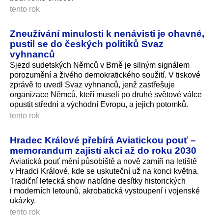
tento rok
Zneužívání minulosti k nenávisti je ohavné,
pustil se do českých politiků Svaz
vyhnanců
Sjezd sudetských Němců v Brně je silným signálem
porozumění a živého demokratického soužití. V tiskové
zprávě to uvedl Svaz vyhnanců, jenž zastřešuje
organizace Němců, kteří museli po druhé světové válce
opustit střední a východní Evropu, a jejich potomků.
tento rok
Hradec Králové přebírá Aviatickou pouť –
memorandum zajistí akci až do roku 2030
Aviatická pouť mění působiště a nově zamíří na letiště
v Hradci Králové, kde se uskuteční už na konci května.
Tradiční letecká show nabídne desítky historických
i moderních letounů, akrobatická vystoupení i vojenské
ukázky.
tento rok