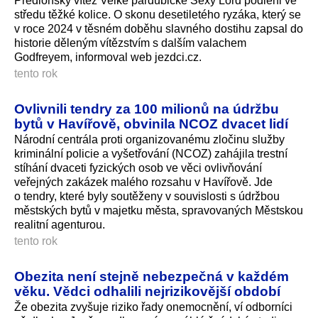
Předloňský vítěz Velké pardubické Sexy Lord podlehl ve
středu těžké kolice. O skonu desetiletého ryzáka, který se
v roce 2024 v těsném doběhu slavného dostihu zapsal do
historie děleným vítězstvím s dalším valachem
Godfreyem, informoval web jezdci.cz.
tento rok
Ovlivnili tendry za 100 milionů na údržbu
bytů v Havířově, obvinila NCOZ dvacet lidí
Národní centrála proti organizovanému zločinu služby
kriminální policie a vyšetřování (NCOZ) zahájila trestní
stíhání dvaceti fyzických osob ve věci ovlivňování
veřejných zakázek malého rozsahu v Havířově. Jde
o tendry, které byly soutěženy v souvislosti s údržbou
městských bytů v majetku města, spravovaných Městskou
realitní agenturou.
tento rok
Obezita není stejně nebezpečná v každém
věku. Vědci odhalili nejrizikovější období
Že obezita zvyšuje riziko řady onemocnění, ví odborníci