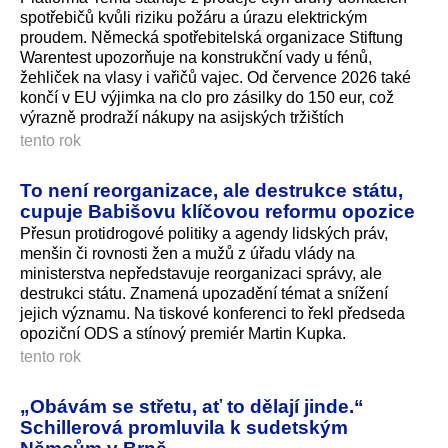
spotřebičů kvůli riziku požáru a úrazu elektrickým
proudem. Německá spotřebitelská organizace Stiftung
Warentest upozorňuje na konstrukční vady u fénů,
žehliček na vlasy i vařičů vajec. Od července 2026 také
končí v EU výjimka na clo pro zásilky do 150 eur, což
výrazně prodraží nákupy na asijských tržištích
tento rok
To není reorganizace, ale destrukce státu,
cupuje Babišovu klíčovou reformu opozice
Přesun protidrogové politiky a agendy lidských práv,
menšin či rovnosti žen a mužů z úřadu vlády na
ministerstva nepředstavuje reorganizaci správy, ale
destrukci státu. Znamená upozadění témat a snížení
jejich významu. Na tiskové konferenci to řekl předseda
opoziční ODS a stínový premiér Martin Kupka.
tento rok
„Obávám se střetu, ať to dělají jinde.“
Schillerová promluvila k sudetským