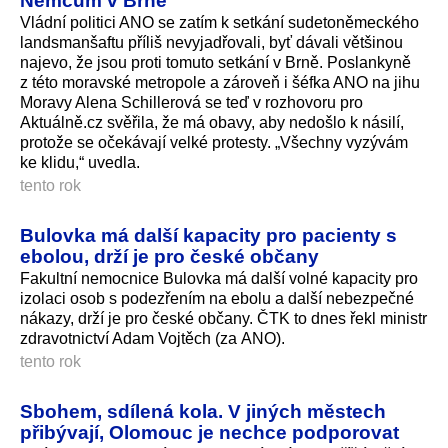
Němcům v Brně
Vládní politici ANO se zatím k setkání sudetoněmeckého
landsmanšaftu příliš nevyjadřovali, byť dávali většinou
najevo, že jsou proti tomuto setkání v Brně. Poslankyně
z této moravské metropole a zároveň i šéfka ANO na jihu
Moravy Alena Schillerová se teď v rozhovoru pro
Aktuálně.cz svěřila, že má obavy, aby nedošlo k násilí,
protože se očekávají velké protesty. „Všechny vyzývám
ke klidu,“ uvedla.
tento rok
Bulovka má další kapacity pro pacienty s
ebolou, drží je pro české občany
Fakultní nemocnice Bulovka má další volné kapacity pro
izolaci osob s podezřením na ebolu a další nebezpečné
nákazy, drží je pro české občany. ČTK to dnes řekl ministr
zdravotnictví Adam Vojtěch (za ANO).
tento rok
Sbohem, sdílená kola. V jiných městech
přibývají, Olomouc je nechce podporovat