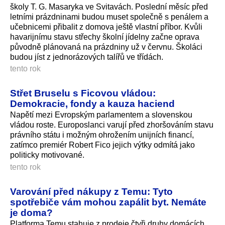
školy T. G. Masaryka ve Svitavách. Poslední měsíc před
letními prázdninami budou muset společně s penálem a
učebnicemi přibalit z domova ještě vlastní příbor. Kvůli
havarijnímu stavu střechy školní jídelny začne oprava
původně plánovaná na prázdniny už v červnu. Školáci
budou jíst z jednorázových talířů ve třídách.
tento rok
Střet Bruselu s Ficovou vládou:
Demokracie, fondy a kauza haciend
Napětí mezi Evropským parlamentem a slovenskou
vládou roste. Europoslanci varují před zhoršováním stavu
právního státu i možným ohrožením unijních financí,
zatímco premiér Robert Fico jejich výtky odmítá jako
politicky motivované.
tento rok
Varování před nákupy z Temu: Tyto
spotřebiče vám mohou zapálit byt. Nemáte
je doma?
Platforma Temu stahuje z prodeje čtyři druhy domácích