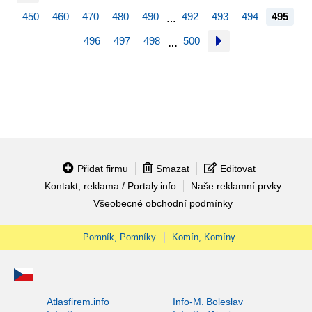
450
460
470
480
490
492
493
494
495
…
496
497
498
500
…
Přidat firmu
Smazat
Editovat
Kontakt, reklama / Portaly.info
Naše reklamní prvky
Všeobecné obchodní podmínky
Pomník, Pomníky
Komín, Komíny
Atlasfirem.info
Info-M. Boleslav