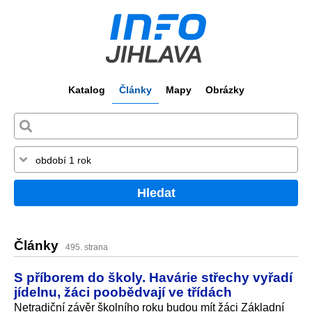
Katalog
Články
Mapy
Obrázky
Hledat
Články
495. strana
S příborem do školy. Havárie střechy vyřadí
jídelnu, žáci poobědvají ve třídách
Netradiční závěr školního roku budou mít žáci Základní