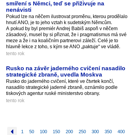
smíření s Němci, teď se přiživuje na
nenávisti
Pokud lze na něčem ilustrovat proměnu, kterou prodělalo
hnutí ANO, je to jeho vztah k sudetským Němcům.
A pokud by byl premiér Andrej Babiš aspoň v něčem
zásadový, musel by si přiznat, že i pragmatismus má své
meze a že i na koaličním partnerovi záleží. Celé je to
hlavně lekce z toho, s kým se ANO „paktuje“ ve vládě.
tento rok
Rusko na závěr jaderného cvičení nasadilo
strategické zbraně, uvedla Moskva
Rusko do jaderného cvičení, které ve čtvrtek končí,
nasadilo strategické jaderné zbraně, oznámilo podle
tiskových agentur ruské ministerstvo obrany.
tento rok
1
50
100
150
200
250
300
350
400