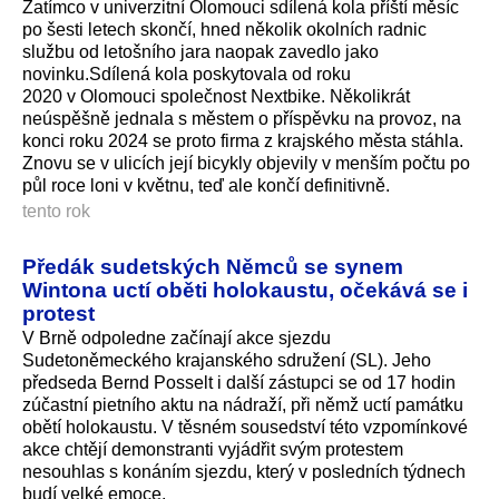
Zatímco v univerzitní Olomouci sdílená kola příští měsíc
po šesti letech skončí, hned několik okolních radnic
službu od letošního jara naopak zavedlo jako
novinku.Sdílená kola poskytovala od roku
2020 v Olomouci společnost Nextbike. Několikrát
neúspěšně jednala s městem o příspěvku na provoz, na
konci roku 2024 se proto firma z krajského města stáhla.
Znovu se v ulicích její bicykly objevily v menším počtu po
půl roce loni v květnu, teď ale končí definitivně.
tento rok
Předák sudetských Němců se synem
Wintona uctí oběti holokaustu, očekává se i
protest
V Brně odpoledne začínají akce sjezdu
Sudetoněmeckého krajanského sdružení (SL). Jeho
předseda Bernd Posselt i další zástupci se od 17 hodin
zúčastní pietního aktu na nádraží, při němž uctí památku
obětí holokaustu. V těsném sousedství této vzpomínkové
akce chtějí demonstranti vyjádřit svým protestem
nesouhlas s konáním sjezdu, který v posledních týdnech
budí velké emoce.