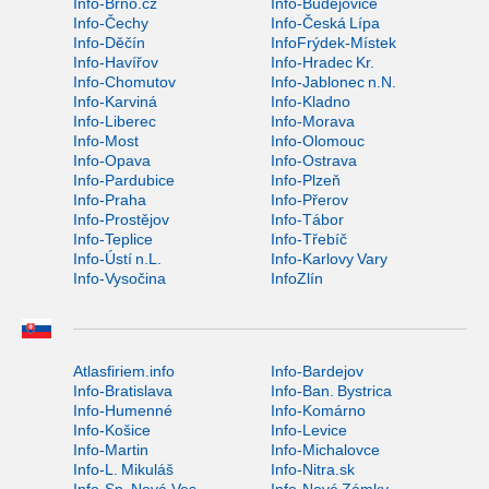
Info-Brno.cz
Info-Budějovice
Info-Čechy
Info-Česká Lípa
Info-Děčín
InfoFrýdek-Místek
Info-Havířov
Info-Hradec Kr.
Info-Chomutov
Info-Jablonec n.N.
Info-Karviná
Info-Kladno
Info-Liberec
Info-Morava
Info-Most
Info-Olomouc
Info-Opava
Info-Ostrava
Info-Pardubice
Info-Plzeň
Info-Praha
Info-Přerov
Info-Prostějov
Info-Tábor
Info-Teplice
Info-Třebíč
Info-Ústí n.L.
Info-Karlovy Vary
Info-Vysočina
InfoZlín
Atlasfiriem.info
Info-Bardejov
Info-Bratislava
Info-Ban. Bystrica
Info-Humenné
Info-Komárno
Info-Košice
Info-Levice
Info-Martin
Info-Michalovce
Info-L. Mikuláš
Info-Nitra.sk