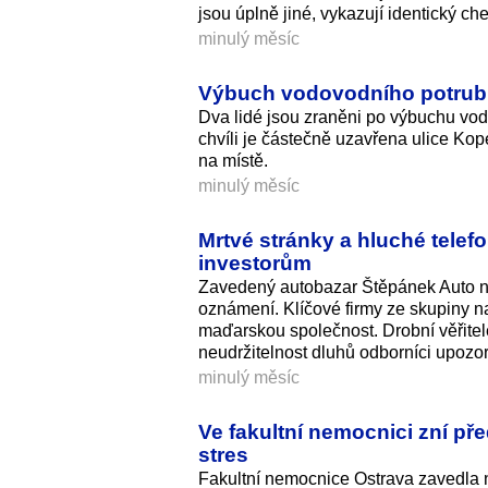
jsou úplně jiné, vykazují identický ch
minulý měsíc
Výbuch vodovodního potrubí 
Dva lidé jsou zraněni po výbuchu vodo
chvíli je částečně uzavřena ulice Kop
na místě.
minulý měsíc
Mrtvé stránky a hluché telef
investorům
Zavedený autobazar Štěpánek Auto ná
oznámení. Klíčové firmy ze skupiny na
maďarskou společnost. Drobní věřitel
neudržitelnost dluhů odborníci upozo
minulý měsíc
Ve fakultní nemocnici zní p
stres
Fakultní nemocnice Ostrava zavedla na