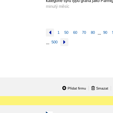
kategorie sýrů typu grana jako Par
minulý měsíc
1
50
60
70
80
90
…
500
…
Přidat firmu
Smazat