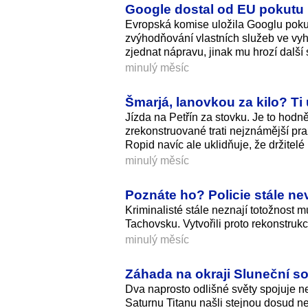
Google dostal od EU pokutu př
Evropská komise uložila Googlu poku
zvýhodňování vlastních služeb ve vy
zjednat nápravu, jinak mu hrozí další
minulý měsíc
Šmarjá, lanovkou za kilo? Ti 
Jízda na Petřín za stovku. Je to hod
zrekonstruované trati nejznámější pr
Ropid navíc ale uklidňuje, že držitel
minulý měsíc
Poznáte ho? Policie stále n
Kriminalisté stále neznají totožnost m
Tachovsku. Vytvořili proto rekonstru
minulý měsíc
Záhada na okraji Sluneční sou
Dva naprosto odlišné světy spojuje ne
Saturnu Titanu našli stejnou dosud n