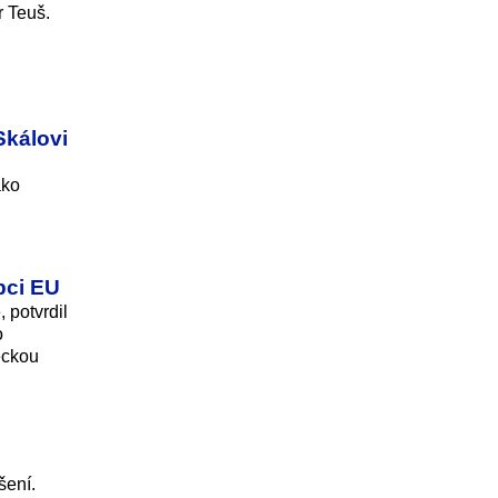
r Teuš.
Skálovi
ako
pci EU
, potvrdil
o
eckou
šení.