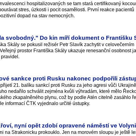
nvalescenci hospitalizovaných se tam stará certifikovaný kocou
rávat stres, úzkosti i pocit osamělosti. První reakce pacientů
 pozitivní dopad na stav nemocných.
cela svobodný." Do kin míří dokument o Františku 
ška Skály se pokusil režisér Petr Slavík zachytit v celovečerním
Veřejný prostor Františka Skály ukazuje renesanční osobnost j
pravidel.
ové sankce proti Rusku nakonec podpořili zástu
přijetí 21. balíku sankcí proti Rusku za jeho agresi vůči Ukrajině
uho nedařilo schválit zejména kvůli výhradám, které mělo Řeck
ského zkapalněného plynu, což by podle Atén citelně zasáhlo ř
e informací ČTK vyjednalo určité ústupky.
křoví, nyní opět zdobí opravené náměstí ve Volyni
ni na Strakonicku prokouklo. Jen na morovém sloupu je ještě le