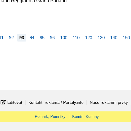
migiano Reggiano a Grana Padano.
91
92
93
94
95
96
100
110
120
130
140
150
Editovat
Kontakt, reklama / Portaly.info
Naše reklamní prvky
Pomník, Pomníky
Komín, Komíny