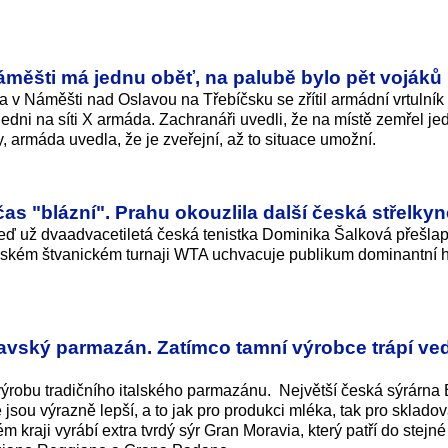
áměšti má jednu oběť, na palubě bylo pět vojáků
va v Náměšti nad Oslavou na Třebíčsku se zřítil armádní vrtulní
ledni na síti X armáda. Zachranáři uvedli, že na místě zemřel je
, armáda uvedla, že je zveřejní, až to situace umožní.
as "blázní". Prahu okouzlila další česká střelkyn
. Teď už dvaadvacetiletá česká tenistka Dominika Šalková přešla
ažském štvanickém turnaji WTA uchvacuje publikum dominantní h
avský parmazán. Zatímco tamní výrobce trápí ved
výrobu tradičního italského parmazánu. Největší česká sýrárna
jsou výrazně lepší, a to jak pro produkci mléka, tak pro skladov
 kraji vyrábí extra tvrdý sýr Gran Moravia, který patří do stejné