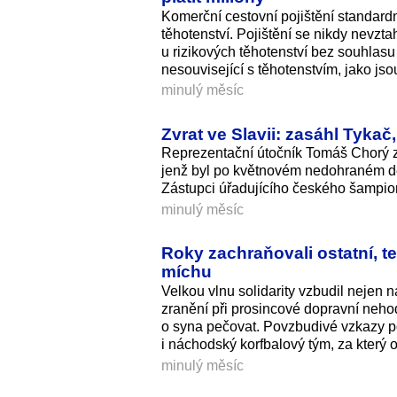
Komerční cestovní pojištění standard
těhotenství. Pojištění se nikdy nevzt
u rizikových těhotenství bez souhlasu
nesouvisející s těhotenstvím, jako js
minulý měsíc
Zvrat ve Slavii: zasáhl Tykač
Reprezentační útočník Tomáš Chorý zů
jenž byl po květnovém nedohraném der
Zástupci úřadujícího českého šampion
minulý měsíc
Roky zachraňovali ostatní, t
míchu
Velkou vlnu solidarity vzbudil nejen n
zranění při prosincové dopravní neho
o syna pečovat. Povzbudivé vzkazy p
i náchodský korfbalový tým, za který 
minulý měsíc