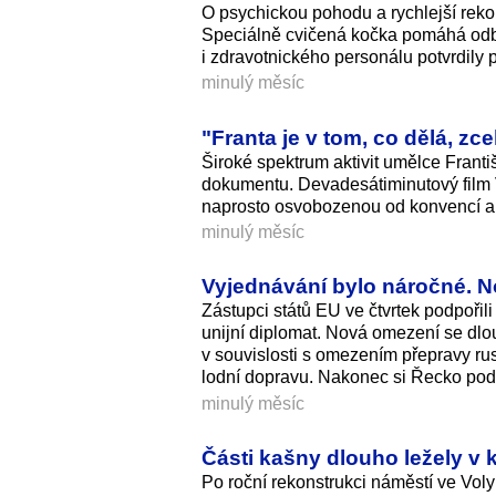
O psychickou pohodu a rychlejší reko
Speciálně cvičená kočka pomáhá odbou
i zdravotnického personálu potvrdily
minulý měsíc
"Franta je v tom, co dělá, z
Široké spektrum aktivit umělce Franti
dokumentu. Devadesátiminutový film 
naprosto osvobozenou od konvencí a 
minulý měsíc
Vyjednávání bylo náročné. N
Zástupci států EU ve čtvrtek podpořili 
unijní diplomat. Nová omezení se dlo
v souvislosti s omezením přepravy ru
lodní dopravu. Nakonec si Řecko podl
minulý měsíc
Části kašny dlouho ležely v 
Po roční rekonstrukci náměstí ve Voly