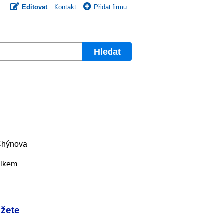
Editovat
Kontakt
Přidat firmu
Hledat
l
 Chýnova
elkem
ůžete