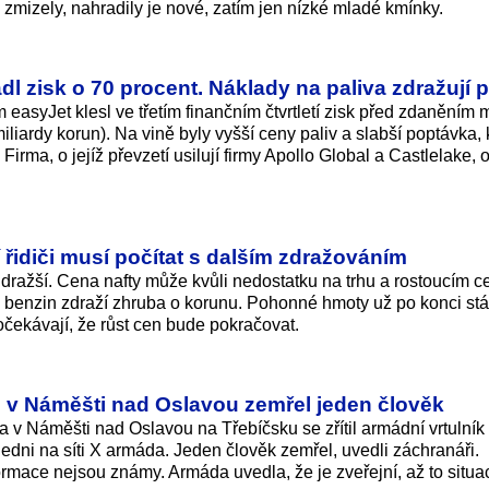
my zmizely, nahradily je nové, zatím jen nízké mladé kmínky.
l zisk o 70 procent. Náklady na paliva zdražují 
easyJet klesl ve třetím finančním čtvrtletí zisk před zdaněním
miliardy korun). Na vině byly vyšší ceny paliv a slabší poptávka, 
Firma, o jejíž převzetí usilují firmy Apollo Global a Castlelake, 
 řidiči musí počítat s dalším zdražováním
 dražší. Cena nafty může kvůli nedostatku na trhu a rostoucím 
r, benzin zdraží zhruba o korunu. Pohonné hmoty už po konci stá
 očekávají, že růst cen bude pokračovat.
u v Náměšti nad Oslavou zemřel jeden člověk
va v Náměšti nad Oslavou na Třebíčsku se zřítil armádní vrtulní
ledni na síti X armáda. Jeden člověk zemřel, uvedli záchranáři.
ormace nejsou známy. Armáda uvedla, že je zveřejní, až to situa