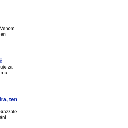
k Venom
den
ě
puje za
rou.
ra, ten
 Brazzale
ání