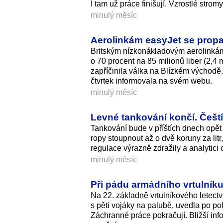
I tam už práce finišují. Vzrostlé stro
minulý měsíc
Aerolinkám easyJet se propad
Britským nízkonákladovým aerolinkám 
o 70 procent na 85 milionů liber (2,4 
zapříčinila válka na Blízkém východě. 
čtvrtek informovala na svém webu.
minulý měsíc
Levné tankování končí. Čeští
Tankování bude v příštích dnech opět
ropy stoupnout až o dvě koruny za lit
regulace výrazně zdražily a analytici
minulý měsíc
Při pádu armádního vrtulník
Na 22. základně vrtulníkového letect
s pěti vojáky na palubě, uvedla po po
Záchranné práce pokračují. Bližší inf