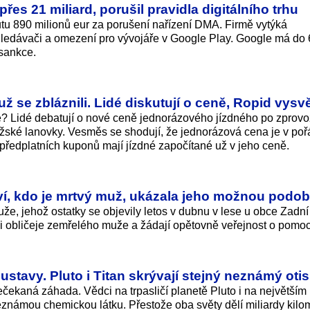
es 21 miliard, porušil pravidla digitálního trhu
tu 890 milionů eur za porušení nařízení DMA. Firmě vytýká
hledávači a omezení pro vývojáře v Google Play. Google má do
 sankce.
už se zbláznili. Lidé diskutují o ceně, Ropid vysvě
ně? Lidé debatují o nové ceně jednorázového jízdného po zprov
ažské lanovky. Vesměs se shodují, že jednorázová cena je v poř
é předplatních kuponů mají jízdné započítané už v jeho ceně.
eví, kdo je mrtvý muž, ukázala jeho možnou podo
uže, jehož ostatky se objevily letos v dubnu v lese u obce Zadní
kci obličeje zemřelého muže a žádají opětovně veřejnost o pomoc
stavy. Pluto i Titan skrývají stejný neznámý oti
čekaná záhada. Vědci na trpasličí planetě Pluto i na největším
eznámou chemickou látku. Přestože oba světy dělí miliardy kilo