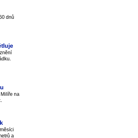
 60 dnů
tluje
oznění
ádku.
bu
 Milíře na
.
sk
 měsíci
metrů a