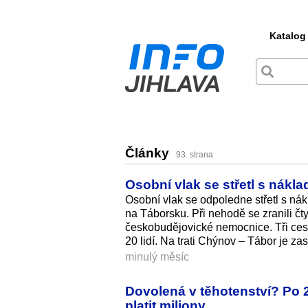
Katalog
Články
93. strana
Osobní vlak se střetl s nákla
Osobní vlak se odpoledne střetl s n
na Táborsku. Při nehodě se zranili čty
českobudějovické nemocnice. Tři cest
20 lidí. Na trati Chýnov – Tábor je za
minulý měsíc
Dovolená v těhotenství? Po 2
platit miliony