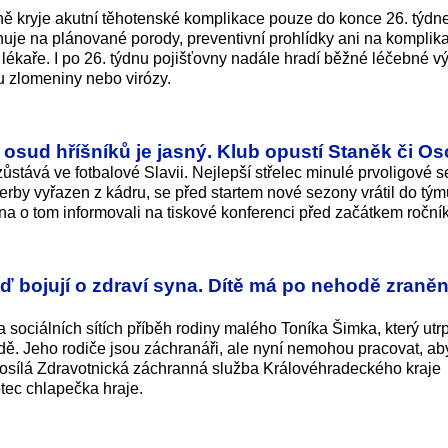
ně kryje akutní těhotenské komplikace pouze do konce 26. týdn
ahuje na plánované porody, preventivní prohlídky ani na komplik
 lékaře. I po 26. týdnu pojišťovny nadále hradí běžné léčebné v
ou zlomeniny nebo virózy.
, osud hříšníků je jasný. Klub opustí Staněk či Os
stává ve fotbalové Slavii. Nejlepší střelec minulé prvoligové s
by vyřazen z kádru, se před startem nové sezony vrátil do tým
a o tom informovali na tiskové konferenci před začátkem roční
eď bojují o zdraví syna. Dítě má po nehodě zraně
a sociálních sítích příběh rodiny malého Toníka Šimka, který utr
dě. Jeho rodiče jsou záchranáři, ale nyní nemohou pracovat, ab
osílá Zdravotnická záchranná služba Královéhradeckého kraje
otec chlapečka hraje.