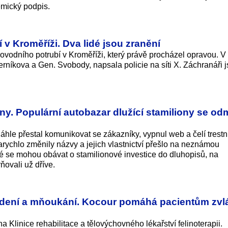
emický podpis.
v Kroměříži. Dva lidé jsou zranění
vodního potrubí v Kroměříži, který právě procházel opravou. V 
erníkova a Gen. Svobody, napsala policie na síti X. Záchranáři 
ony. Populární autobazar dlužící stamiliony se od
hle přestal komunikovat se zákazníky, vypnul web a čelí trest
rychlo změnily názvy a jejich vlastnictví přešlo na neznámou
é se mohou obávat o stamilionové investice do dluhopisů, na
rňovali už dříve.
ředení a mňoukání. Kocour pomáhá pacientům zvl
 Klinice rehabilitace a tělovýchovného lékařství felinoterapii.