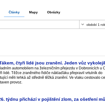
Články
Mapy
Obrázky
ďákem, čtyři lidé jsou zranění. Jeden vůz vykoleji
ákladním automobilem na železničním přejezdu v Dobronicích u
ři lidé. Těžce zraněného řidiče náklaďáku přepravil vrtulník do
ující měli lehká až středně těžká zranění. Ve vlaku cestovalo c
staven provoz.
6. týdnu přichází v pojištění zlom, za ošetření m