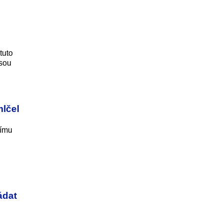
tuto
jsou
mlčel
nímu
ádat