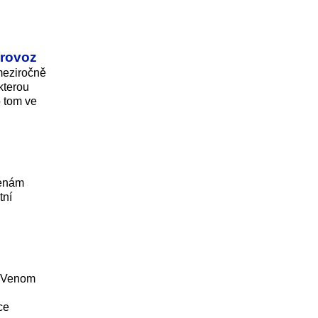
provoz
 meziročně
kterou
o tom ve
cenám
tní
k Venom
ce