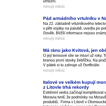
umožní.
minulý měsíc
Pád armádního vrtulníku v N
Na 22. základně vrtulníkového letect
s pěti vojáky na palubě, uvedla po po
člověk. Bližší informace nejsou známy
minulý měsíc
Má ránu jako Kvitová, jen obč
O její tenisové síle se mluví už roky
branou první stovky žebříčku. Na pr
V pátek si tu zahraje už čtvrtfinále.
minulý měsíc
Italové ve velkém kupují mor
z Litovle trhá rekordy
Extrémní vedra začínají komplikovat 
Moravia tvrdí, že podmínky na Moravě 
produktů. Firma v Litovli v Olomouckém