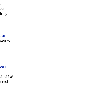
e
ace
ýlohy
car
ezony,
u.
ku.
nou
pěl těžká
y mohli