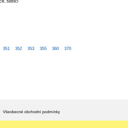
, sídlící
351
352
353
355
360
370
Všeobecné obchodní podmínky