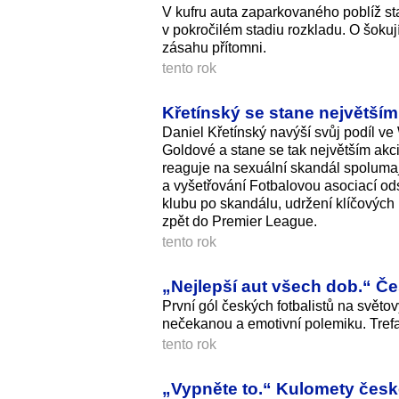
V kufru auta zaparkovaného poblíž sta
v pokročilém stadiu rozkladu. O šokují
zásahu přítomni.
tento rok
Křetínský se stane největš
Daniel Křetínský navýší svůj podíl 
Goldové a stane se tak největším akci
reaguje na sexuální skandál spolumaj
a vyšetřování Fotbalovou asociací od
klubu po skandálu, udržení klíčových
zpět do Premier League.
tento rok
„Nejlepší aut všech dob.“ Č
První gól českých fotbalistů na svět
nečekanou a emotivní polemiku. Trefa 
tento rok
„Vypněte to.“ Kulomety česk