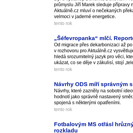
průmyslu Jiří Marek sleduje přípravy 
Aktuálně.cz mluví o nečekaných překáž
velmoci v jaderné energetice.
tento rok
„Šéfevropanka“ mlčí. Reporté
Od migrace přes dekarbonizaci až po s
v rozhovoru pro Aktuálně.cz vysvětlu
hledá srozumitelný jazyk pro věci, k
ukázat, co se děje v zákulisí, stojí „
tento rok
Návrhy ODS míří správným smě
Návrhy, které zazněly na sobotní ideo
hodnotí jako správně nastavený směr. 
spojená s některými opatřeními.
tento rok
Fotbalovým MS otřásl hrůzný 
rozkladu