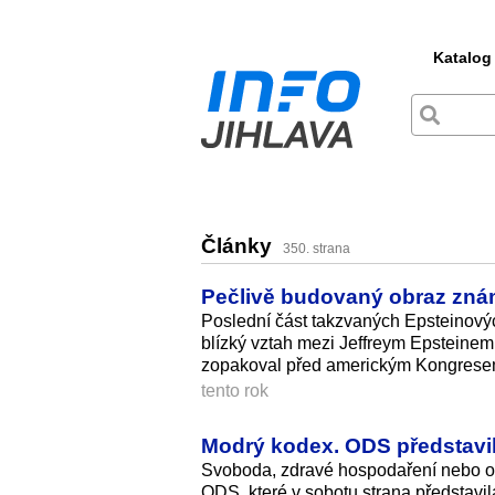
Katalog
Články
350. strana
Pečlivě budovaný obraz známé
Poslední část takzvaných Epsteinový
blízký vztah mezi Jeffreym Epsteinem 
zopakoval před americkým Kongresem. 
tento rok
Modrý kodex. ODS představil
Svoboda, zdravé hospodaření nebo o
ODS, které v sobotu strana představ