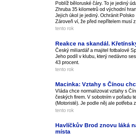
Poblíž běloruské čáry. To je jediný úd
Zhruba 35 kilometrů od východní hrani
Jejich úkol je jediný. Ochránit Polsko 
Zároveň ví, že před nepřítelem musí zů
tento rok
Reakce na skandál. Křetíns
Český miliardář a majitel fotbalové 
Jeho podíl v klubu, který nedávno ses
43 procent.
tento rok
Macinka: Vztahy s Čínou chc
Vláda chce normalizovat vztahy s Čín
českých firem. V sobotním v pořadu te
(Motoristé). Je podle něj ale potřeba
tento rok
Havlíčkův Brod znovu láká n
místa