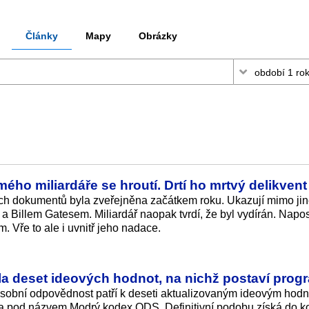
Články
Mapy
Obrázky
ho miliardáře se hroutí. Drtí ho mrtvý delikvent
ch dokumentů byla zveřejněna začátkem roku. Ukazují mimo jin
a Billem Gatesem. Miliardář naopak tvrdí, že byl vydírán. Napo
Vře to ale i uvnitř jeho nadace.
a deset ideových hodnot, na nichž postaví prog
sobní odpovědnost patří k deseti aktualizovaným ideovým hod
ila pod názvem Modrý kodex ODS. Definitivní podobu získá do k