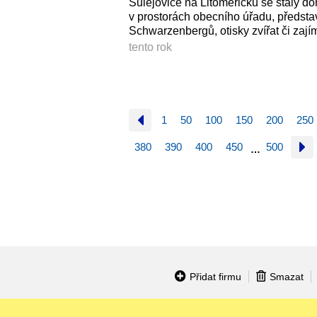
Sulejovice na Litoměřicku se staly d
v prostorách obecního úřadu, předst
Schwarzenbergů, otisky zvířat či zaj
tento rok
1
50
100
150
200
250
380
390
400
450
500
…
Přidat firmu
Smazat