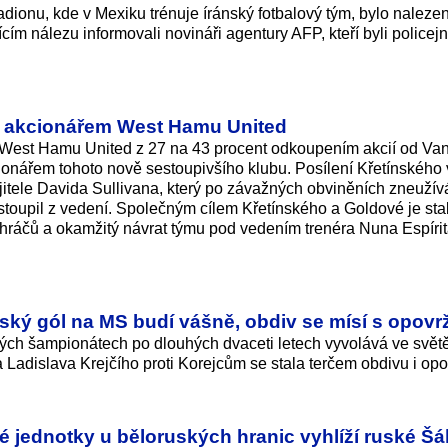
dionu, kde v Mexiku trénuje íránský fotbalový tým, bylo nalezen
cím nálezu informovali novináři agentury AFP, kteří byli policej
ím akcionářem West Hamu United
ve West Hamu United z 27 na 43 procent odkoupením akcií od Va
onářem tohoto nově sestoupivšího klu­bu. Posílení Křetínského 
itele Davida Sullivana, který po závažných obviněních zneužív
stoupil z vedení. Společným cílem Křetínského a Goldové je sta
 hráčů a okamžitý návrat týmu pod vedením trenéra Nuna Espíri
eský gól na MS budí vášně, obdiv se mísí s opov
ových šampionátech po dlouhých dvaceti letech vyvolává ve svět
Ladislava Krejčího proti Korejcům se stala terčem obdivu i opo
é jednotky u běloruských hranic vyhlíží ruské Šá