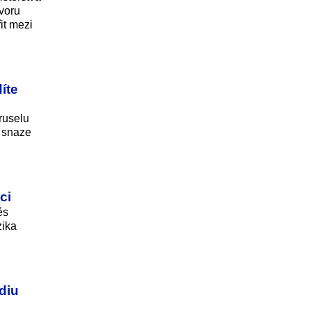
ovoru
it mezi
íte
ruselu
y snaze
ci
ěs
zika
diu