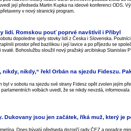
uvedl její předseda Martin Kupka na ideové konferenci ODS. V
přetaveny v nový stranický program.
y lidí. Romskou pouť poprvé navštívil i Přibyl
otu dopoledne sjely stovky lidí z Česka i Slovenska. Poutníci,
plnili prostor před bazilikou i její lavice a po příjezdu se spol
svaté. Bohoslužbu sloužil nový pražský arcibiskup Stanislav Př
 nikdy, nikdy,“ řekl Orbán na sjezdu Fideszu. Pa
 byl v sobotu na sjezdu své strany Fidesz opět zvolen jejím př
 parlamentních volbách uvedl, že se nikdy nevzdá, informovala
y. Dukovany jsou jen začátek, říká muž, který je
emelína. Dnes bývalý předseda dozorčí rady ČEZ a poradce mini