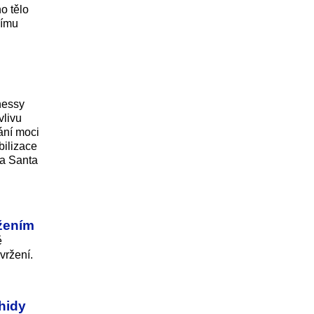
o tělo
nímu
nessy
vlivu
ání moci
bilizace
ta Santa
ržením
ě
vržení.
hidy