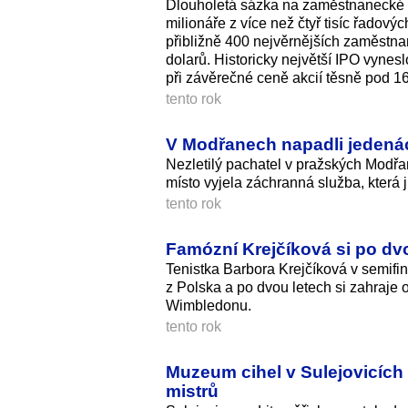
Dlouholetá sázka na zaměstnanecké a
milionáře z více než čtyř tisíc řadov
přibližně 400 nejvěrnějších zaměstnan
dolarů. Historicky největší IPO vynes
při závěrečné ceně akcií těsně pod 1
tento rok
V Modřanech napadli jedenác
Nezletilý pachatel v pražských Modřan
místo vyjela záchranná služba, která j
tento rok
Famózní Krejčíková si po dvou
Tenistka Barbora Krejčíková v semifi
z Polska a po dvou letech si zahraje o
Wimbledonu.
tento rok
Muzeum cihel v Sulejovicích
mistrů