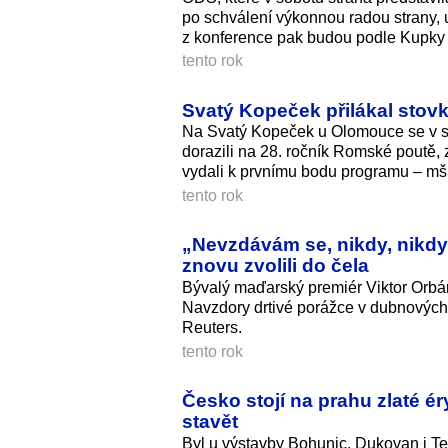
po schválení výkonnou radou strany, 
z konference pak budou podle Kupky 
tento rok
Svatý Kopeček přilákal stovk
Na Svatý Kopeček u Olomouce se v sob
dorazili na 28. ročník Romské poutě, za
vydali k prvnímu bodu programu – mši 
tento rok
„Nevzdávám se, nikdy, nikdy,
znovu zvolili do čela
Bývalý maďarský premiér Viktor Orbán
Navzdory drtivé porážce v dubnových
Reuters.
tento rok
Česko stojí na prahu zlaté ér
stavět
Byl u výstavby Bohunic, Dukovan i T