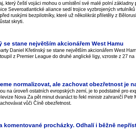
aj, který čeští vojáci mohou o umístění své malé polní základny p
ce Severoatlantické aliance sedí trojice vyzbrojených vrtulník
před ruskými bezpilotníky, které už několikrát přiletěly z Bělorus
stat skryti.
ký se stane největším akcionářem West Hamu
Sparty Daniel Křetínský se stane největším akcionářem West Ha
toupil z Premier League do druhé anglické ligy, vzroste z 27 na
eme normalizovat, ale zachovat obezřetnost je n
ou na úroveň ostatních evropských zemí, je to podstatné pro ex
levize Nova Za pět minut dvanáct to řekl ministr zahraničí Petr
 zachovávat vůči Číně obezřetnost.
a komentované procházky. Odhalí i běžně nepří