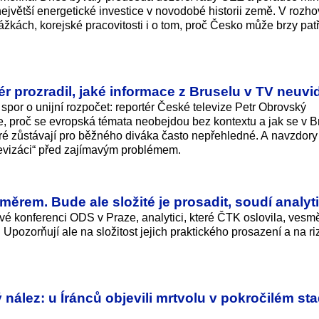
největší energetické investice v novodobé historii země. V rozh
kách, korejské pracovitosti i o tom, proč Česko může brzy patř
r prozradil, jaké informace z Bruselu v TV neuvid
por o unijní rozpočet: reportér České televize Petr Obrovský
je, proč se evropská témata neobejdou bez kontextu a jak se v B
teré zůstávají pro běžného diváka často nepřehledné. A navzdor
televizáci“ před zajímavým problémem.
rem. Bude ale složité je prosadit, soudí analyti
vé konferenci ODS v Praze, analytici, které ČTK oslovila, vesm
Upozorňují ale na složitost jejich praktického prosazení a na ri
nález: u Íránců objevili mrtvolu v pokročilém sta