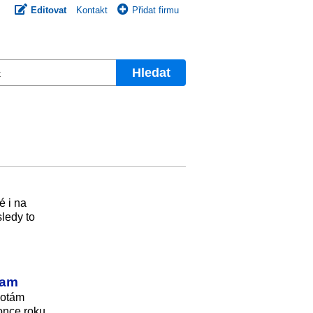
Editovat
Kontakt
Přidat firmu
Hledat
é i na
sledy to
ram
notám
once roku