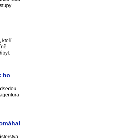
ýstupy
 kteří
ečně
ibyl.
k ho
edsedou.
 agentura
 pomáhal
sterstva