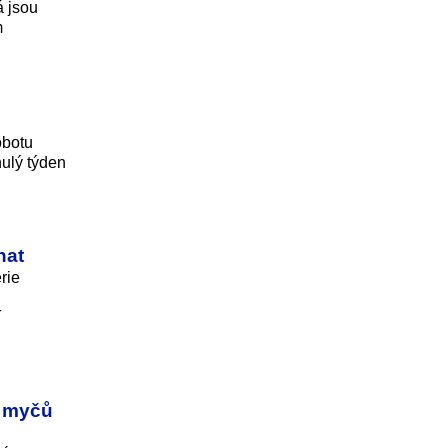
á jsou
m
obotu
nulý týden
nat
rie
í
i myčů