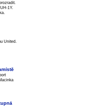
rozradit.
ů UH-1Y.
ka.
mu United.
amístě
port
 Macinka
stupná