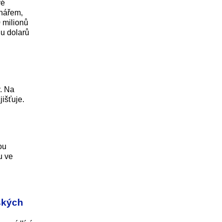
vé
onářem,
 milionů
nu dolarů
y. Na
jišťuje.
ou
u ve
ských