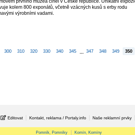
omovem prvního muzea cihel v České republice. Unikátní expozice
avuje kolem 800 exponátů, včetně vzácných kusů s erby rodu
ímavými výrobními vadami.
300
310
320
330
340
345
347
348
349
350
…
Editovat
Kontakt, reklama / Portaly.info
Naše reklamní prvky
Pomník, Pomníky
Komín, Komíny