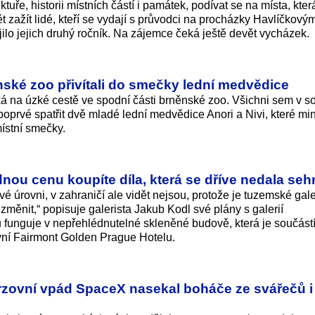
uře, historii místních částí i památek, podívat se na místa, kter
zažít lidé, kteří se vydají s průvodci na procházky Havlíčkový
ilo jejich druhý ročník. Na zájemce čeká ještě devět vycházek.
nské zoo přivítali do smečky lední medvědice
 na úzké cestě ve spodní části brněnské zoo. Všichni sem v s
poprvé spatřit dvě mladé lední medvědice Anori a Nivi, které mi
místní smečky.
ou cenu koupíte díla, která se dříve nedala seh
 úrovni, v zahraničí ale vidět nejsou, protože je tuzemské gale
změnit,“ popisuje galerista Jakub Kodl své plány s galerií
funguje v nepřehlédnutelné skleněné budově, která je součást
nyní Fairmont Golden Prague Hotelu.
rzovní vpád SpaceX nasekal boháče ze svářečů 