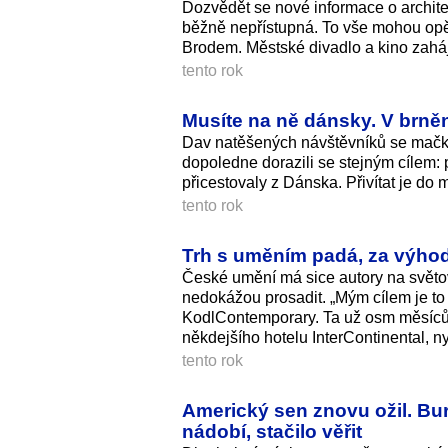
Dozvědět se nové informace o architekt
běžně nepřístupná. To vše mohou opět 
Brodem. Městské divadlo a kino zaháj
tento rok
Musíte na ně dánsky. V brně
Dav natěšených návštěvníků se mačká
dopoledne dorazili se stejným cílem: 
přicestovaly z Dánska. Přivítat je do 
tento rok
Trh s uměním padá, za výhodn
České umění má sice autory na světové
nedokážou prosadit. „Mým cílem je to 
KodlContemporary. Ta už osm měsíců 
někdejšího hotelu InterContinental, 
tento rok
Americký sen znovu ožil. Bu
nádobí, stačilo věřit