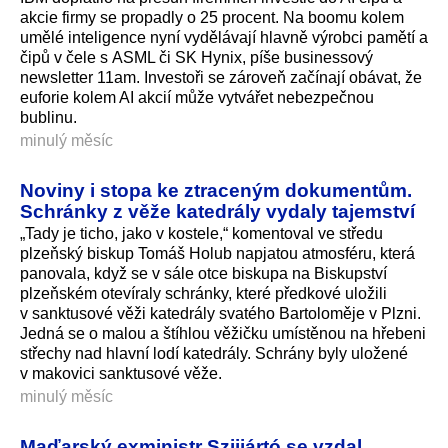
akcie firmy se propadly o 25 procent. Na boomu kolem
umělé inteligence nyní vydělávají hlavně výrobci pamětí a
čipů v čele s ASML či SK Hynix, píše businessový
newsletter 11am. Investoři se zároveň začínají obávat, že
euforie kolem AI akcií může vytvářet nebezpečnou
bublinu.
minulý měsíc
Noviny i stopa ke ztraceným dokumentům.
Schránky z věže katedrály vydaly tajemství
„Tady je ticho, jako v kostele,“ komentoval ve středu
plzeňský biskup Tomáš Holub napjatou atmosféru, která
panovala, když se v sále otce biskupa na Biskupství
plzeňském otevíraly schránky, které předkové uložili
v sanktusové věži katedrály svatého Bartoloměje v Plzni.
Jedná se o malou a štíhlou věžičku umístěnou na hřebeni
střechy nad hlavní lodí katedrály. Schrány byly uložené
v makovici sanktusové věže.
minulý měsíc
Maďarský exministr Szijjártó se vzdal