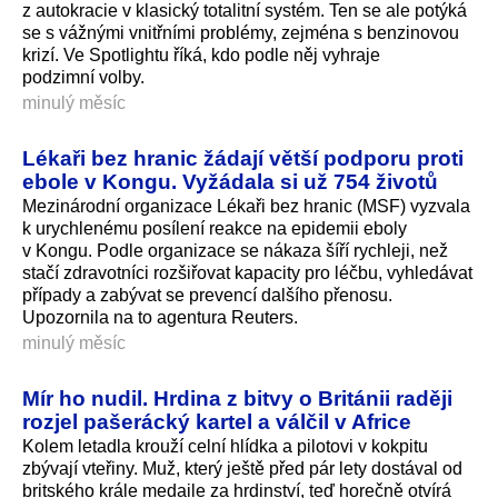
z autokracie v klasický totalitní systém. Ten se ale potýká
se s vážnými vnitřními problémy, zejména s benzinovou
krizí. Ve Spotlightu říká, kdo podle něj vyhraje
podzimní volby.
minulý měsíc
Lékaři bez hranic žádají větší podporu proti
ebole v Kongu. Vyžádala si už 754 životů
Mezinárodní organizace Lékaři bez hranic (MSF) vyzvala
k urychlenému posílení reakce na epidemii eboly
v Kongu. Podle organizace se nákaza šíří rychleji, než
stačí zdravotníci rozšiřovat kapacity pro léčbu, vyhledávat
případy a zabývat se prevencí dalšího přenosu.
Upozornila na to agentura Reuters.
minulý měsíc
Mír ho nudil. Hrdina z bitvy o Británii raději
rozjel pašerácký kartel a válčil v Africe
Kolem letadla krouží celní hlídka a pilotovi v kokpitu
zbývají vteřiny. Muž, který ještě před pár lety dostával od
britského krále medaile za hrdinství, teď horečně otvírá