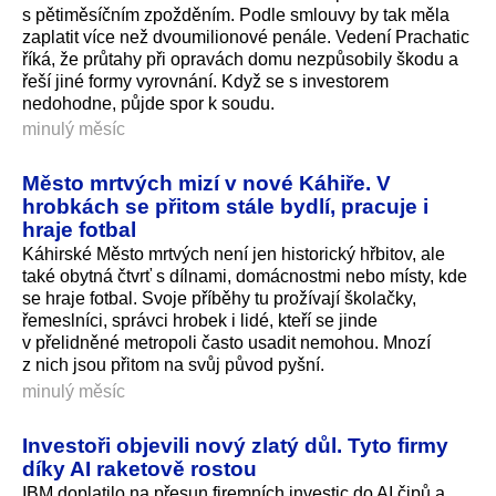
s pětiměsíčním zpožděním. Podle smlouvy by tak měla
zaplatit více než dvoumilionové penále. Vedení Prachatic
říká, že průtahy při opravách domu nezpůsobily škodu a
řeší jiné formy vyrovnání. Když se s investorem
nedohodne, půjde spor k soudu.
minulý měsíc
Město mrtvých mizí v nové Káhiře. V
hrobkách se přitom stále bydlí, pracuje i
hraje fotbal
Káhirské Město mrtvých není jen historický hřbitov, ale
také obytná čtvrť s dílnami, domácnostmi nebo místy, kde
se hraje fotbal. Svoje příběhy tu prožívají školačky,
řemeslníci, správci hrobek i lidé, kteří se jinde
v přelidněné metropoli často usadit nemohou. Mnozí
z nich jsou přitom na svůj původ pyšní.
minulý měsíc
Investoři objevili nový zlatý důl. Tyto firmy
díky AI raketově rostou
IBM doplatilo na přesun firemních investic do AI čipů a