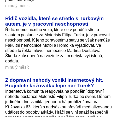
minulý měsíc
Řidič vozidla, které se střetlo s Turkovým
autem, je v pracovní neschopnosti
Řidič nemocničního vozu, které se v pondělí střetlo
s autem poslance za Motoristy Filipa Turka, je v pracovní
neschopnosti. K jeho zdravotnímu stavu se však nemůže
Fakultní nemocnice Motol a Homolka vyjadřovat. Ve
středu to řekla mluvčí nemocnice Martina Dostálová.
Škoda způsobená na vozidle zatím nebyla vyčíslená,
dodala.
minulý měsíc
Z dopravní nehody vznikl internetový hit.
Projedete křižovatku lépe než Turek?
Internetová komunita reagovala na pondělní dopravní
nehodu poslance Motoristů Filipa Turka po svém. Během
jediného dne vznikla jednoduchá prohlížečová hra
Křižovatka 63, která s nadsázkou převádí medializovanou
událost do podoby arkády. Hráči se v ní snaží bezpečně