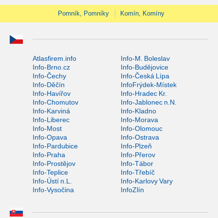
Pomník, Pomníky
Komín, Komíny
Atlasfirem.info
Info-M. Boleslav
Info-Brno.cz
Info-Budějovice
Info-Čechy
Info-Česká Lípa
Info-Děčín
InfoFrýdek-Místek
Info-Havířov
Info-Hradec Kr.
Info-Chomutov
Info-Jablonec n.N.
Info-Karviná
Info-Kladno
Info-Liberec
Info-Morava
Info-Most
Info-Olomouc
Info-Opava
Info-Ostrava
Info-Pardubice
Info-Plzeň
Info-Praha
Info-Přerov
Info-Prostějov
Info-Tábor
Info-Teplice
Info-Třebíč
Info-Ústí n.L.
Info-Karlovy Vary
Info-Vysočina
InfoZlín