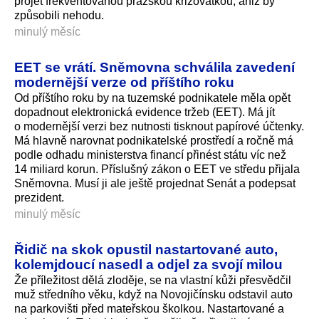
projet frekventovanou pražskou křižovatkou, aniž by
způsobili nehodu.
minulý měsíc
EET se vrátí. Sněmovna schválila zavedení
modernější verze od příštího roku
Od příštího roku by na tuzemské podnikatele měla opět
dopadnout elektronická evidence tržeb (EET). Má jít
o modernější verzi bez nutnosti tisknout papírové účtenky.
Má hlavně narovnat podnikatelské prostředí a ročně má
podle odhadu ministerstva financí přinést státu víc než
14 miliard korun. Příslušný zákon o EET ve středu přijala
Sněmovna. Musí ji ale ještě projednat Senát a podepsat
prezident.
minulý měsíc
Řidič na skok opustil nastartované auto,
kolemjdoucí nasedl a odjel za svojí milou
Že příležitost dělá zloděje, se na vlastní kůži přesvědčil
muž středního věku, když na Novojičínsku odstavil auto
na parkovišti před mateřskou školkou. Nastartované a