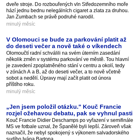
dveře stroje. Do rozbouřených vln Středozemního moře
hází jednu bednu nelegálních cigaret a zlata za druhou.
Jan Zumbach se právě podruhé narodil.
minulý měsíc
V Olomouci se bude za parkování platit až
do deseti večer a nově také o víkendech
Olomoučtí radní schválili na svém úterním zasedání
několik změn v systému parkování ve městě. Tou hlavní
je zavedení zpoplatněného stání v centru a okolí, tedy
v zónách A a B, až do deseti večer, a to nově včetně
sobot a nedělí. Úpravy mají začít platit od února
příštího roku.
minulý měsíc
„Jen jsem položil otázku." Kouč Francie
rozjel ožehavou debatu, pak se vyhnul pasti
Kouč Francie Didier Deschamps po vyřazení v semifinále
MS ve fotbale uznal, že Španělé byli lepší. Zároveň však
naznačil, že nebyl spokojený s výkonem salvadorského
sudího Ivána Bartona.