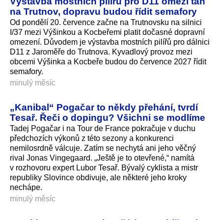
Výstavba mostních pilířů pro D11 omezí tah
na Trutnov, dopravu budou řídit semafory
Od pondělí 20. července začne na Trutnovsku na silnici
I/37 mezi Výšinkou a Kocbeřemi platit dočasné dopravní
omezení. Důvodem je výstavba mostních pilířů pro dálnici
D11 z Jaroměře do Trutnova. Kyvadlový provoz mezi
obcemi Výšinka a Kocbeře budou do července 2027 řídit
semafory.
minulý měsíc
„Kanibal“ Pogačar to někdy přehání, tvrdí
Tesař. Řeči o dopingu? Všichni se modlíme
Tadej Pogačar i na Tour de France pokračuje v duchu
předchozích výkonů z této sezony a konkurenci
nemilosrdně válcuje. Zatím se nechytá ani jeho věčný
rival Jonas Vingegaard. „Ještě je to otevřené,“ namítá
v rozhovoru expert Lubor Tesař. Bývalý cyklista a mistr
republiky Slovince obdivuje, ale některé jeho kroky
nechápe.
minulý měsíc