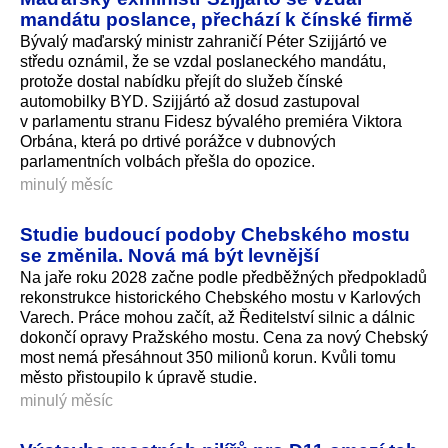
mandátu poslance, přechází k čínské firmě
Bývalý maďarský ministr zahraničí Péter Szijjártó ve
středu oznámil, že se vzdal poslaneckého mandátu,
protože dostal nabídku přejít do služeb čínské
automobilky BYD. Szijjártó až dosud zastupoval
v parlamentu stranu Fidesz bývalého premiéra Viktora
Orbána, která po drtivé porážce v dubnových
parlamentních volbách přešla do opozice.
minulý měsíc
Studie budoucí podoby Chebského mostu
se změnila. Nová má být levnější
Na jaře roku 2028 začne podle předběžných předpokladů
rekonstrukce historického Chebského mostu v Karlových
Varech. Práce mohou začít, až Ředitelství silnic a dálnic
dokončí opravy Pražského mostu. Cena za nový Chebský
most nemá přesáhnout 350 milionů korun. Kvůli tomu
město přistoupilo k úpravě studie.
minulý měsíc