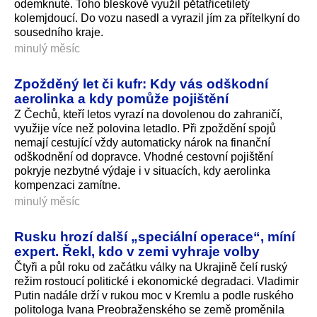
odemknuté. Toho bleskově využil pětatřicetiletý
kolemjdoucí. Do vozu nasedl a vyrazil jím za přítelkyní do
sousedního kraje.
minulý měsíc
Zpožděný let či kufr: Kdy vás odškodní
aerolinka a kdy pomůže pojištění
Z Čechů, kteří letos vyrazí na dovolenou do zahraničí,
využije více než polovina letadlo. Při zpoždění spojů
nemají cestující vždy automaticky nárok na finanční
odškodnění od dopravce. Vhodné cestovní pojištění
pokryje nezbytné výdaje i v situacích, kdy aerolinka
kompenzaci zamítne.
minulý měsíc
Rusku hrozí další „speciální operace“, míní
expert. Řekl, kdo v zemi vyhraje volby
Čtyři a půl roku od začátku války na Ukrajině čelí ruský
režim rostoucí politické i ekonomické degradaci. Vladimir
Putin nadále drží v rukou moc v Kremlu a podle ruského
politologa Ivana Preobraženského se země proměnila