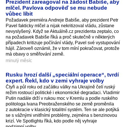
Prezident zareagoval na žádost Babiše, aby
mlčel. Pavlova odpověď se mu nebude
vůbec líbit
Požadavek premiéra Andreje Babiše, aby prezident Petr
Pavel fakticky mlčel a nijak nekritizoval vládu, zůstane
nevyslyšený. Když se Aktuálně.cz prezidenta zeptalo, co
na požadavek Babiše říká a proč skutečně v některých
případech kritizuje počínání vlády, Pavel své vystupování
hájil. Zároveň oznámil, že v tom míní pokračovat, protože
má obavy o směřování země.
minulý měsíc
Rusku hrozí další „speciální operace“, tvrdí
expert. Řekl, kdo v zemi vyhraje volby
Čtyři a půl roku od začátku války na Ukrajině čelí ruský
režim rostoucí politické i ekonomické degradaci. Vladimir
Putin nadále drží v rukou moc v Kremlu a podle ruského
politologa Ivana Preobraženského se země proměnila
z autokracie v klasický totalitní systém. Ten se ale potýká
se s vážnými vnitřními problémy, zejména s benzinovou
krizí. Ve Spotlightu říká, kdo podle něj vyhraje
podzimní volby.