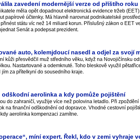
lila zavedení modernější verze od příštího roku
ikatele měla opět dopadnout elektronická evidence tržeb (EET).
out papírové účtenky. Má hlavně narovnat podnikatelské prostřed
přinést státu víc než 14 miliard korun. Příslušný zákon o EET v
rojednat Senát a podepsat prezident.
ované auto, kolemjdoucí nasedl a odjel za svojí 
stní kůži přesvědčil muž středního věku, když na Novojičínsku od
lkou. Nastartované a odemknuté. Toho bleskově využil pětatřice
 jím za přítelkyní do sousedního kraje.
s odškodní aerolinka a kdy pomůže pojištění
ou do zahraničí, využije více než polovina letadlo. Při zpoždění
rok na finanční odškodnění od dopravce. Vhodné cestovní pojišt
, kdy aerolinka kompenzaci zamítne.
operace“, míní expert. Řekl, kdo v zemi vyhraje v