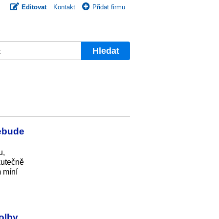
Editovat
Kontakt
Přidat firmu
Hledat
nebude
u,
kutečně
m míní
volby