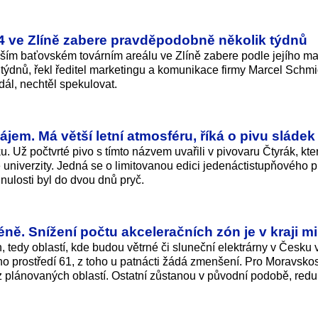
 ve Zlíně zabere pravděpodobně několik týdnů
ím baťovském továrním areálu ve Zlíně zabere podle jejího maj
ýdnů, řekl ředitel marketingu a komunikace firmy Marcel Schmi
dál, nechtěl spekulovat.
jem. Má větší letní atmosféru, říká o pivu sládek
. Už počtvrté pivo s tímto názvem uvařili v pivovaru Čtyrák, kter
univerzity. Jedná se o limitovanou edici jedenáctistupňového p
nulosti byl do dvou dnů pryč.
éně. Snížení počtu akceleračních zón je v kraji m
tedy oblastí, kde budou větrné či sluneční elektrárny v Česku 
ního prostředí 61, z toho u patnácti žádá zmenšení. Pro Moravsko
z plánovaných oblastí. Ostatní zůstanou v původní podobě, red