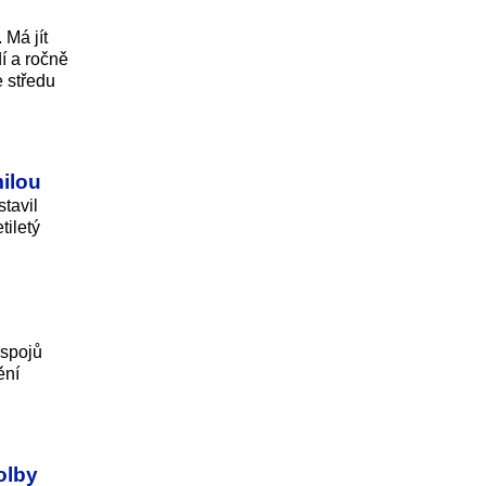
 Má jít
í a ročně
e středu
milou
stavil
tiletý
 spojů
ění
olby