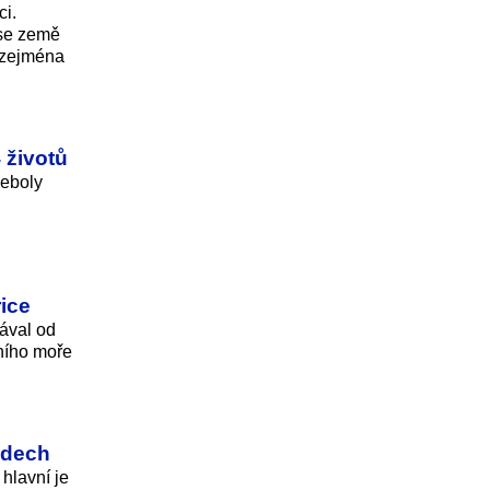
ci.
 se země
, zejména
 životů
 eboly
rice
tával od
mního moře
ndech
hlavní je