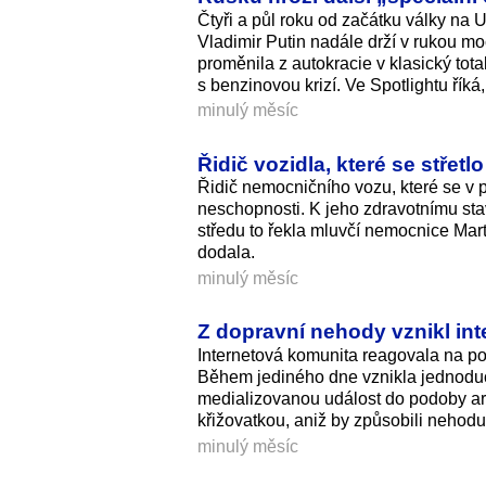
Čtyři a půl roku od začátku války na U
Vladimir Putin nadále drží v rukou 
proměnila z autokracie v klasický tot
s benzinovou krizí. Ve Spotlightu říká
minulý měsíc
Řidič vozidla, které se stře
Řidič nemocničního vozu, které se v po
neschopnosti. K jeho zdravotnímu st
středu to řekla mluvčí nemocnice Mar
dodala.
minulý měsíc
Z dopravní nehody vznikl int
Internetová komunita reagovala na po
Během jediného dne vznikla jednoduc
medializovanou událost do podoby ark
křižovatkou, aniž by způsobili nehodu
minulý měsíc