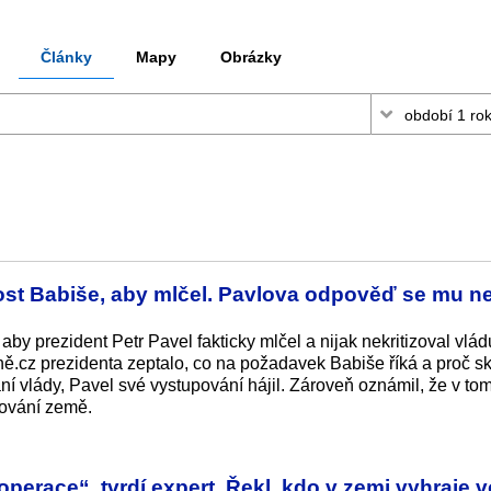
Články
Mapy
Obrázky
ost Babiše, aby mlčel. Pavlova odpověď se mu 
y prezident Petr Pavel fakticky mlčel a nijak nekritizoval vlád
ě.cz prezidenta zeptalo, co na požadavek Babiše říká a proč s
ání vlády, Pavel své vystupování hájil. Zároveň oznámil, že v to
řování země.
operace“, tvrdí expert. Řekl, kdo v zemi vyhraje 