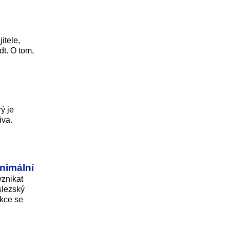
itele,
dt. O tom,
ý je
iva.
inimální
vznikat
slezský
ukce se