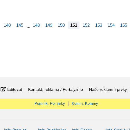
140
145
148
149
150
151
152
153
154
155
…
Editovat
Kontakt, reklama / Portaly.info
Naše reklamní prvky
Pomník, Pomníky
Komín, Komíny