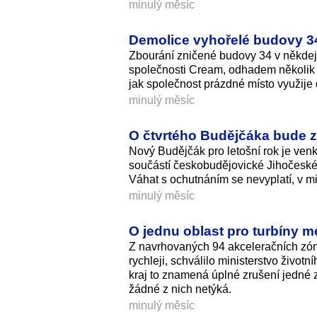
minulý měsíc
Demolice vyhořelé budovy 34
Zbourání zničené budovy 34 v někdejš
společnosti Cream, odhadem několik t
jak společnost prázdné místo využije 
minulý měsíc
O čtvrtého Budějčáka bude zá
Nový Budějčák pro letošní rok je venku
součástí českobudějovické Jihočeské 
Váhat s ochutnáním se nevyplatí, v mi
minulý měsíc
O jednu oblast pro turbíny m
Z navrhovaných 94 akceleračních zón, 
rychleji, schválilo ministerstvo život
kraj to znamená úplné zrušení jedné 
žádné z nich netýká.
minulý měsíc