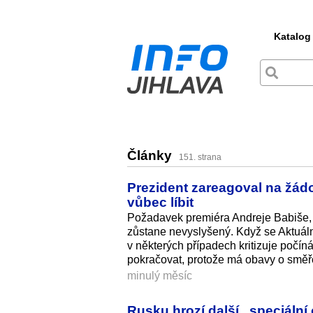
Katalog
Články
151. strana
Prezident zareagoval na žád
vůbec líbit
Požadavek premiéra Andreje Babiše, ab
zůstane nevyslyšený. Když se Aktuáln
v některých případech kritizuje počín
pokračovat, protože má obavy o smě
minulý měsíc
Rusku hrozí další „speciální 