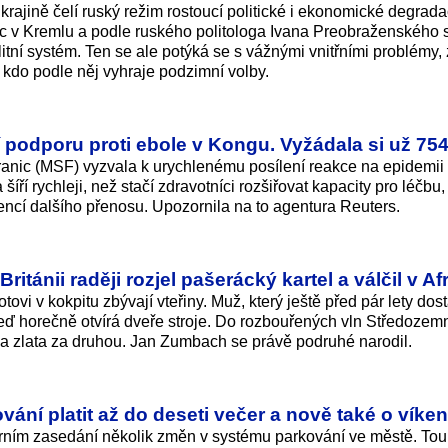
krajině čelí ruský režim rostoucí politické i ekonomické degrada
moc v Kremlu a podle ruského politologa Ivana Preobraženského
alitní systém. Ten se ale potýká se s vážnými vnitřními problémy
, kdo podle něj vyhraje podzimní volby.
í podporu proti ebole v Kongu. Vyžádala si už 754
anic (MSF) vyzvala k urychlenému posílení reakce na epidemii
ří rychleji, než stačí zdravotníci rozšiřovat kapacity pro léčbu,
encí dalšího přenosu. Upozornila na to agentura Reuters.
Británii raději rozjel pašerácký kartel a válčil v Af
otovi v kokpitu zbývají vteřiny. Muž, který ještě před pár lety dos
 teď horečně otvírá dveře stroje. Do rozbouřených vln Středoze
 a zlata za druhou. Jan Zumbach se právě podruhé narodil.
ání platit až do deseti večer a nově také o víke
erním zasedání několik změn v systému parkování ve městě. Tou 