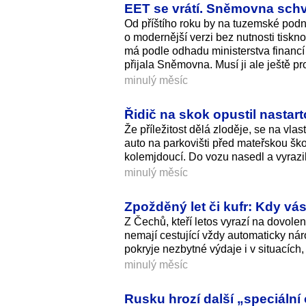
EET se vrátí. Sněmovna schvá
Od příštího roku by na tuzemské podn
o modernější verzi bez nutnosti tiskn
má podle odhadu ministerstva financí 
přijala Sněmovna. Musí ji ale ještě p
minulý měsíc
Řidič na skok opustil nastart
Že příležitost dělá zloděje, se na vla
auto na parkovišti před mateřskou ško
kolemjdoucí. Do vozu nasedl a vyrazil
minulý měsíc
Zpožděný let či kufr: Kdy vá
Z Čechů, kteří letos vyrazí na dovolen
nemají cestující vždy automaticky ná
pokryje nezbytné výdaje i v situacích
minulý měsíc
Rusku hrozí další „speciální 