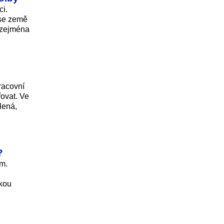
ci.
 se země
, zejména
racovní
ovat. Ve
lená,
?
ém.
skou