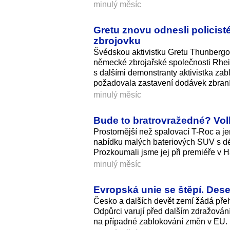
minulý měsíc
Gretu znovu odnesli policist
zbrojovku
Švédskou aktivistku Gretu Thunbergovo
německé zbrojařské společnosti Rhein
s dalšími demonstranty aktivistka zab
požadovala zastavení dodávek zbraní 
minulý měsíc
Bude to bratrovražedné? Vol
Prostornější než spalovací T-Roc a jen
nabídku malých bateriových SUV s dél
Prozkoumali jsme jej při premiéře v 
minulý měsíc
Evropská unie se štěpí. Deset
Česko a dalších devět zemí žádá pře
Odpůrci varují před dalším zdražování
na případné zablokování změn v EU.