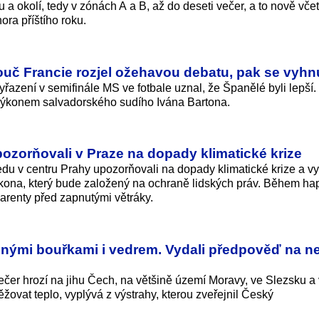
 a okolí, tedy v zónách A a B, až do deseti večer, a to nově vče
nora příštího roku.
ouč Francie rozjel ožehavou debatu, pak se vyhnu
azení v semifinále MS ve fotbale uznal, že Španělé byli lepší
 výkonem salvadorského sudího Ivána Bartona.
upozorňovali v Praze na dopady klimatické krize
edu v centru Prahy upozorňovali na dopady klimatické krize a vy
zákona, který bude založený na ochraně lidských práv. Během h
sparenty před zapnutými větráky.
lnými bouřkami i vedrem. Vydali předpověď na nej
ečer hrozí na jihu Čech, na většině území Moravy, ve Slezsku a 
těžovat teplo, vyplývá z výstrahy, kterou zveřejnil Český