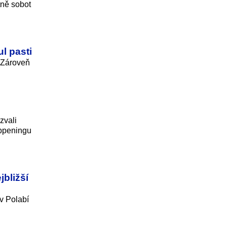
tně sobot
l pasti
. Zároveň
zvali
appeningu
bližší
v Polabí