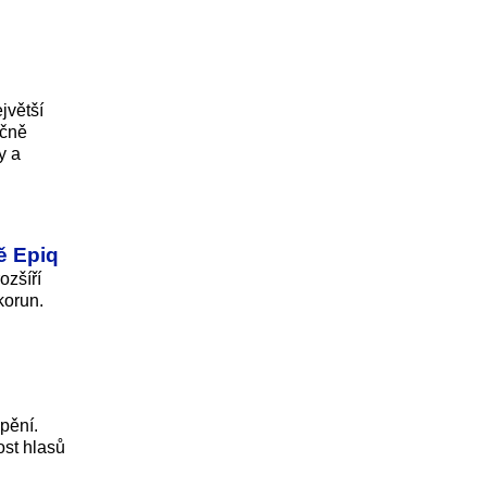
jvětší
ečně
y a
ě Epiq
ozšíří
korun.
pění.
ost hlasů