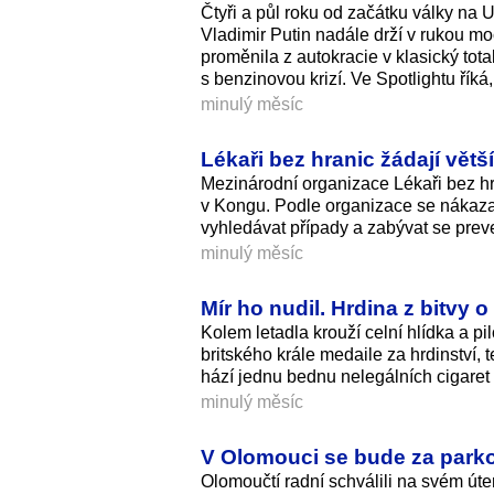
Čtyři a půl roku od začátku války na U
Vladimir Putin nadále drží v rukou 
proměnila z autokracie v klasický tot
s benzinovou krizí. Ve Spotlightu říká
minulý měsíc
Lékaři bez hranic žádají větš
Mezinárodní organizace Lékaři bez hr
v Kongu. Podle organizace se nákaza ší
vyhledávat případy a zabývat se prev
minulý měsíc
Mír ho nudil. Hrdina z bitvy o 
Kolem letadla krouží celní hlídka a pil
britského krále medaile za hrdinství,
hází jednu bednu nelegálních cigaret
minulý měsíc
V Olomouci se bude za parkov
Olomoučtí radní schválili na svém út