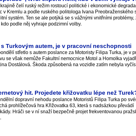
krajině čelí ruský režim rostoucí politické i ekonomické degrada
moc v Kremlu a podle ruského politologa Ivana Preobraženského
alitní systém. Ten se ale potýká se s vážnými vnitřními problémy
, kdo podle něj vyhraje podzimní volby.
tlo s Turkovým autem, je v pracovní neschopnosti
ndělí střetlo s autem poslance za Motoristy Filipa Turka, je v p
avu se však nemůže Fakultní nemocnice Motol a Homolka vyjadř
tina Dostálová. Škoda způsobená na vozidle zatím nebyla vyčís
ernetový hit. Projedete křižovatku lépe než Turek
ndělní dopravní nehodu poslance Motoristů Filipa Turka po sv
há prohlížečová hra Křižovatka 63, která s nadsázkou převádí
ády. Hráči se v ní snaží bezpečně projet frekventovanou praž
.