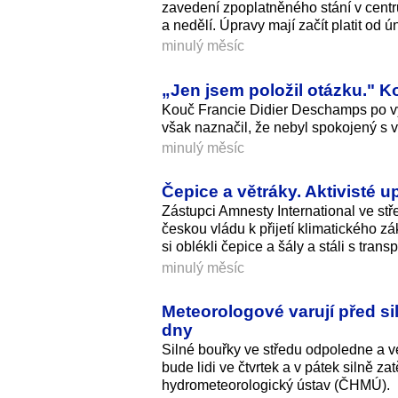
zavedení zpoplatněného stání v centru
a nedělí. Úpravy mají začít platit od ú
minulý měsíc
„Jen jsem položil otázku." K
Kouč Francie Didier Deschamps po vyř
však naznačil, že nebyl spokojený s
minulý měsíc
Čepice a větráky. Aktivisté 
Zástupci Amnesty International ve stř
českou vládu k přijetí klimatického 
si oblékli čepice a šály a stáli s tran
minulý měsíc
Meteorologové varují před si
dny
Silné bouřky ve středu odpoledne a v
bude lidi ve čtvrtek a v pátek silně za
hydrometeorologický ústav (ČHMÚ).