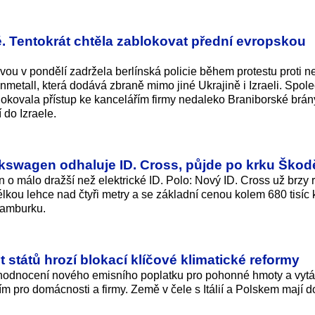
é. Tentokrát chtěla zablokovat přední evropskou
u v pondělí zadržela berlínská policie během protestu proti ne
metall, která dodává zbraně mimo jiné Ukrajině i Izraeli. Spol
lokovala přístup ke kancelářím firmy nedaleko Braniborské brán
do Izraele.
kswagen odhaluje ID. Cross, půjde po krku Škod
 o málo dražší než elektrické ID. Polo: Nový ID. Cross už brzy r
kou lehce nad čtyři metry a se základní cenou kolem 680 tisíc 
Hamburku.
 států hrozí blokací klíčové klimatické reformy
hodnocení nového emisního poplatku pro pohonné hmoty a vytá
m pro domácnosti a firmy. Země v čele s Itálií a Polskem mají d