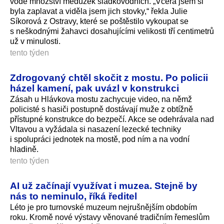
vodě množství medúzek sladkovodních. „Včera jsem si
byla zaplavat a viděla jsem jich stovky,“ řekla Julie
Síkorová z Ostravy, které se poštěstilo vykoupat se
s neškodnými žahavci dosahujícími velikosti tří centimetrů
už v minulosti.
tento týden
Zdrogovaný chtěl skočit z mostu. Po policii
házel kamení, pak uvázl v konstrukci
Zásah u Hlávkova mostu zachycuje video, na němž
policisté s hasiči postupně dostávají muže z obtížně
přístupné konstrukce do bezpečí. Akce se odehrávala nad
Vltavou a vyžádala si nasazení lezecké techniky
i spolupráci jednotek na mostě, pod ním a na vodní
hladině.
tento týden
AI už začínají využívat i muzea. Stejně by
nás to neminulo, říká ředitel
Léto je pro turnovské muzeum nejrušnějším obdobím
roku. Kromě nové výstavy věnované tradičním řemeslům