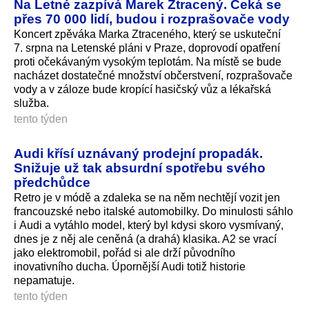
Na Letné zazpívá Marek Ztracený. Čeká se
přes 70 000 lidí, budou i rozprašovače vody
Koncert zpěváka Marka Ztraceného, který se uskuteční
7. srpna na Letenské pláni v Praze, doprovodí opatření
proti očekávaným vysokým teplotám. Na místě se bude
nacházet dostatečné množství občerstvení, rozprašovače
vody a v záloze bude kropící hasičský vůz a lékařská
služba.
tento týden
Audi křísí uznávaný prodejní propadák.
Snižuje už tak absurdní spotřebu svého
předchůdce
Retro je v módě a zdaleka se na něm nechtějí vozit jen
francouzské nebo italské automobilky. Do minulosti sáhlo
i Audi a vytáhlo model, který byl kdysi skoro vysmívaný,
dnes je z něj ale ceněná (a drahá) klasika. A2 se vrací
jako elektromobil, pořád si ale drží původního
inovativního ducha. Úpornější Audi totiž historie
nepamatuje.
tento týden