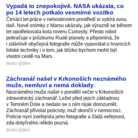
Vypadá to znepokojivě. NASA ukázala, co
po 14 letech potkalo vesmírné vozítko
Čtrnáct let práce v nehostinném prostředí si vybírá svou
daň. Nové snímky z Marsu ukázaly, jak výrazně se během
let opotřebovala kola roveru Curiosity. Přesto robot
pokračuje v průzkumu Rudé planety a připomíná, že
i zdánlivě obyčejná fotografie může vypovídat o hranicích
lidské techniky i o tom, jak blízko bychom mohli být
vlastní cestě na Mars.
tento týden
Záchranář našel v Krkonoších neznámého
muže, nemluví a nemá doklady
Neznámého muže našel v pondělí večer v Krkonoších
zdravotnický záchranář. Ležel před jejich základnou
v Temném Dole a nedalo se s ním nijak dorozumět.
Záchranář přivolal policisty, muž skončil v nemocnici.
Policie nyní zveřejnila jeho fotografie a žádá veřejnost,
zda dotyčného někdo pozná.
tento týden