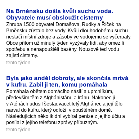
Na Brněnsku došla kvůli suchu voda.
Obyvatele musí obsloužit cisterny
Zhruba 1500 obyvatel Domašova, Rudky a Říček na
Brněnsku zůstalo bez vody. Kvůli dlouhodobému suchu
nestačí místní zdroje a zásoby ve vodojemu se vyčerpaly.
Obce přitom už minulý týden vyzývaly lidi, aby omezili
spotřebu a nenapouštěli bazény. Nouzově teď vodu
zajistí cisterny.
tento týden
Byla jako anděl dobroty, ale skončila mrtvá
v kufru. Zabil ji ten, komu pomáhala
Pomáhala obětem domácího násilí a uprchlíkům,
především těm z Afghánistánu a Íránu. Nakonec ji
v Aténách udusil šestadvacetiletý Afghánec a její tělo
narval do kufru, který odložil v opuštěném domě.
Následujících několik dní vybíral peníze z jejího účtu a
posílal z jejího telefonu zprávy příbuzným.
tento týden