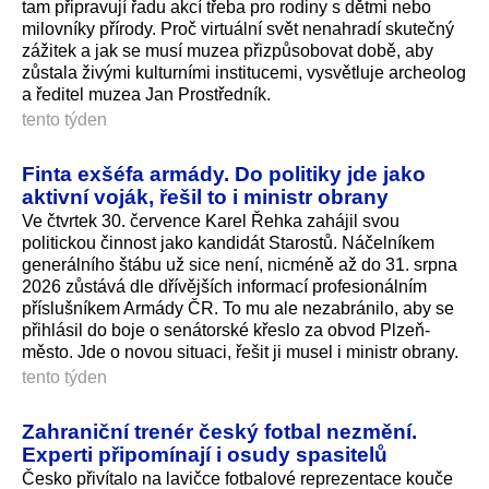
tam připravují řadu akcí třeba pro rodiny s dětmi nebo
milovníky přírody. Proč virtuální svět nenahradí skutečný
zážitek a jak se musí muzea přizpůsobovat době, aby
zůstala živými kulturními institucemi, vysvětluje archeolog
a ředitel muzea Jan Prostředník.
tento týden
Finta exšéfa armády. Do politiky jde jako
aktivní voják, řešil to i ministr obrany
Ve čtvrtek 30. července Karel Řehka zahájil svou
politickou činnost jako kandidát Starostů. Náčelníkem
generálního štábu už sice není, nicméně až do 31. srpna
2026 zůstává dle dřívějších informací profesionálním
příslušníkem Armády ČR. To mu ale nezabránilo, aby se
přihlásil do boje o senátorské křeslo za obvod Plzeň-
město. Jde o novou situaci, řešit ji musel i ministr obrany.
tento týden
Zahraniční trenér český fotbal nezmění.
Experti připomínají i osudy spasitelů
Česko přivítalo na lavičce fotbalové reprezentace kouče