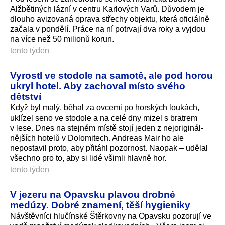
Alžbětiných lázní v centru Karlových Varů. Důvodem je
dlouho avizovaná oprava střechy objektu, která oficiálně
začala v pondělí. Práce na ní potrvají dva roky a vyjdou
na více než 50 milionů korun.
tento týden
Vyrostl ve stodole na samotě, ale pod horou
ukryl hotel. Aby zachoval místo svého
dětství
Když byl malý, běhal za ovcemi po horských loukách,
uklízel seno ve stodole a na celé dny mizel s bratrem
v lese. Dnes na stejném místě stojí jeden z nejoriginál­
nějších hotelů v Dolomitech. Andreas Mair ho ale
nepostavil proto, aby přitáhl pozornost. Naopak – udělal
všechno pro to, aby si lidé všimli hlavně hor.
tento týden
V jezeru na Opavsku plavou drobné
medúzy. Dobré znamení, těší hygieniky
Návštěvníci hlučínské Štěrkovny na Opavsku pozorují ve