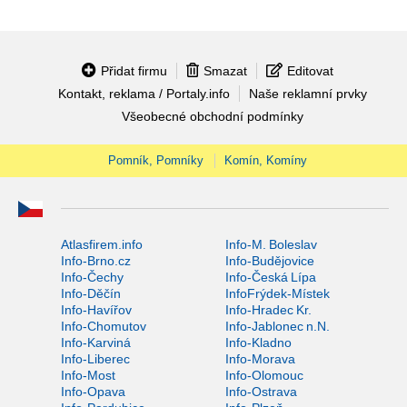
Přidat firmu
Smazat
Editovat
Kontakt, reklama / Portaly.info
Naše reklamní prvky
Všeobecné obchodní podmínky
Pomník, Pomníky
Komín, Komíny
Atlasfirem.info
Info-M. Boleslav
Info-Brno.cz
Info-Budějovice
Info-Čechy
Info-Česká Lípa
Info-Děčín
InfoFrýdek-Místek
Info-Havířov
Info-Hradec Kr.
Info-Chomutov
Info-Jablonec n.N.
Info-Karviná
Info-Kladno
Info-Liberec
Info-Morava
Info-Most
Info-Olomouc
Info-Opava
Info-Ostrava