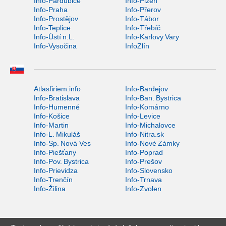
Info-Pardubice
Info-Plzeň
Info-Praha
Info-Přerov
Info-Prostějov
Info-Tábor
Info-Teplice
Info-Třebíč
Info-Ústí n.L.
Info-Karlovy Vary
Info-Vysočina
InfoZlín
Atlasfiriem.info
Info-Bardejov
Info-Bratislava
Info-Ban. Bystrica
Info-Humenné
Info-Komárno
Info-Košice
Info-Levice
Info-Martin
Info-Michalovce
Info-L. Mikuláš
Info-Nitra.sk
Info-Sp. Nová Ves
Info-Nové Zámky
Info-Piešťany
Info-Poprad
Info-Pov. Bystrica
Info-Prešov
Info-Prievidza
Info-Slovensko
Info-Trenčín
Info-Trnava
Info-Žilina
Info-Zvolen