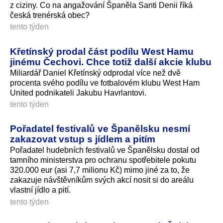
z ciziny. Co na angažování Španěla Santi Denii říká
česká trenérská obec?
tento týden
Křetínský prodal část podílu West Hamu
jinému Čechovi. Chce totiž další akcie klubu
Miliardář Daniel Křetínský odprodal více než dvě
procenta svého podílu ve fotbalovém klubu West Ham
United podnikateli Jakubu Havrlantovi.
tento týden
Pořadatel festivalů ve Španělsku nesmí
zakazovat vstup s jídlem a pitím
Pořadatel hudebních festivalů ve Španělsku dostal od
tamního ministerstva pro ochranu spotřebitele pokutu
320.000 eur (asi 7,7 milionu Kč) mimo jiné za to, že
zakazuje návštěvníkům svých akcí nosit si do areálu
vlastní jídlo a pití.
tento týden