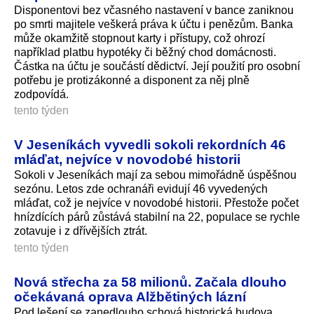
Disponentovi bez včasného nastavení v bance zaniknou
po smrti majitele veškerá práva k účtu i penězům. Banka
může okamžitě stopnout karty i přístupy, což ohrozí
například platbu hypotéky či běžný chod domácnosti.
Částka na účtu je součástí dědictví. Její použití pro osobní
potřebu je protizákonné a disponent za něj plně
zodpovídá.
tento týden
V Jeseníkách vyvedli sokoli rekordních 46
mláďat, nejvíce v novodobé historii
Sokoli v Jeseníkách mají za sebou mimořádně úspěšnou
sezónu. Letos zde ochranáři evidují 46 vyvedených
mláďat, což je nejvíce v novodobé historii. Přestože počet
hnízdících párů zůstává stabilní na 22, populace se rychle
zotavuje i z dřívějších ztrát.
tento týden
Nová střecha za 58 milionů. Začala dlouho
očekávaná oprava Alžbětiných lázní
Pod lešení se zanedlouho schová historická budova