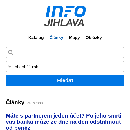
Katalog
Články
Mapy
Obrázky
Hledat
Články
30. strana
Máte s partnerem jeden účet? Po jeho smrti
vás banka může ze dne na den odstřihnout
od peněz