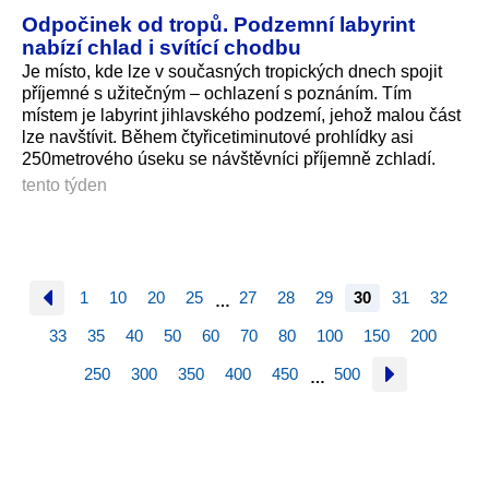
Odpočinek od tropů. Podzemní labyrint
nabízí chlad i svítící chodbu
Je místo, kde lze v současných tropických dnech spojit
příjemné s užitečným – ochlazení s poznáním. Tím
místem je labyrint jihlavského podzemí, jehož malou část
lze navštívit. Během čtyřicetiminutové prohlídky asi
250metrového úseku se návštěvníci příjemně zchladí.
tento týden
1
10
20
25
27
28
29
30
31
32
…
33
35
40
50
60
70
80
100
150
200
250
300
350
400
450
500
…