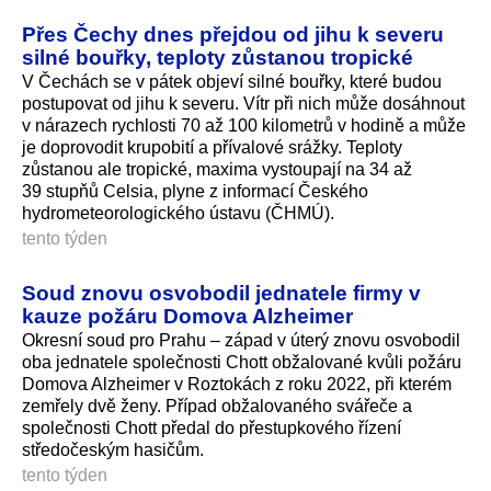
Přes Čechy dnes přejdou od jihu k severu
silné bouřky, teploty zůstanou tropické
V Čechách se v pátek objeví silné bouřky, které budou
postupovat od jihu k severu. Vítr při nich může dosáhnout
v nárazech rychlosti 70 až 100 kilometrů v hodině a může
je doprovodit krupobití a přívalové srážky. Teploty
zůstanou ale tropické, maxima vystoupají na 34 až
39 stupňů Celsia, plyne z informací Českého
hydrometeorolo­gického ústavu (ČHMÚ).
tento týden
Soud znovu osvobodil jednatele firmy v
kauze požáru Domova Alzheimer
Okresní soud pro Prahu – západ v úterý znovu osvobodil
oba jednatele společnosti Chott obžalované kvůli požáru
Domova Alzheimer v Roztokách z roku 2022, při kterém
zemřely dvě ženy. Případ obžalovaného svářeče a
společnosti Chott předal do přestupkového řízení
středočeským hasičům.
tento týden