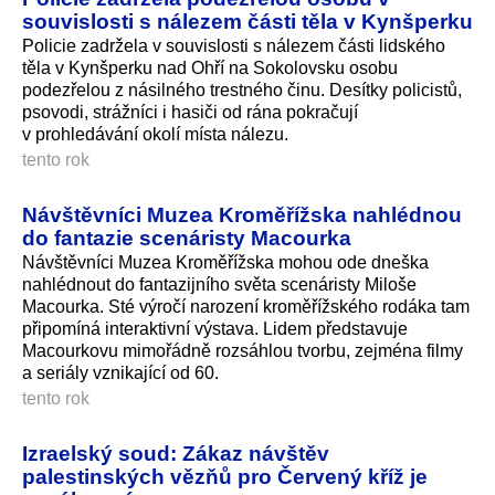
souvislosti s nálezem části těla v Kynšperku
Policie zadržela v souvislosti s nálezem části lidského
těla v Kynšperku nad Ohří na Sokolovsku osobu
podezřelou z násilného trestného činu. Desítky policistů,
psovodi, strážníci i hasiči od rána pokračují
v prohledávání okolí místa nálezu.
tento rok
Návštěvníci Muzea Kroměřížska nahlédnou
do fantazie scenáristy Macourka
Návštěvníci Muzea Kroměřížska mohou ode dneška
nahlédnout do fantazijního světa scenáristy Miloše
Macourka. Sté výročí narození kroměřížského rodáka tam
připomíná interaktivní výstava. Lidem představuje
Macourkovu mimořádně rozsáhlou tvorbu, zejména filmy
a seriály vznikající od 60.
tento rok
Izraelský soud: Zákaz návštěv
palestinských vězňů pro Červený kříž je