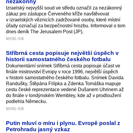
nezákonný
Izraelský nejvyšší soud ve středu označil za nezákonný
zákaz pro zástupce Červeného kříže navštěvovat
v izraelských věznicích zadržované osoby, které místní
úřady označují za bezpečnostní hrozbu. Informoval o tom
dnes deník The Jerusalem Post (JP).
tento rok
Stříbrná cesta popisuje největší úspěch v
historii samostatného českého fotbalu
Dokumentární snímek Stříbrná cesta popisuje účast ve
finále mistrovství Evropy v roce 1996, největší úspěch
v historii samostatného českého fotbalu. Snímek Davida
Randušky, Štěpána Filípka a Zdenka Tomáška mapuje
cestu české reprezentace vedené Dušanem Uhrinem až
do finále v londýnském Wembley, kde až v prodloužení
podlehla Německu.
tento rok
Putin mluví o míru i plynu. Evropě poslal z
Petrohradu jasný vzkaz