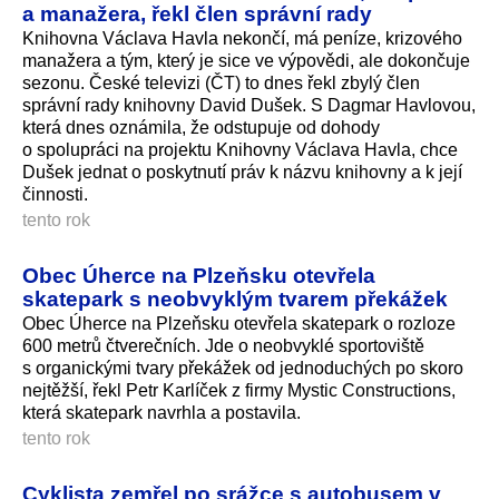
a manažera, řekl člen správní rady
Knihovna Václava Havla nekončí, má peníze, krizového
manažera a tým, který je sice ve výpovědi, ale dokončuje
sezonu. České televizi (ČT) to dnes řekl zbylý člen
správní rady knihovny David Dušek. S Dagmar Havlovou,
která dnes oznámila, že odstupuje od dohody
o spolupráci na projektu Knihovny Václava Havla, chce
Dušek jednat o poskytnutí práv k názvu knihovny a k její
činnosti.
tento rok
Obec Úherce na Plzeňsku otevřela
skatepark s neobvyklým tvarem překážek
Obec Úherce na Plzeňsku otevřela skatepark o rozloze
600 metrů čtverečních. Jde o neobvyklé sportoviště
s organickými tvary překážek od jednoduchých po skoro
nejtěžší, řekl Petr Karlíček z firmy Mystic Constructions,
která skatepark navrhla a postavila.
tento rok
Cyklista zemřel po srážce s autobusem v