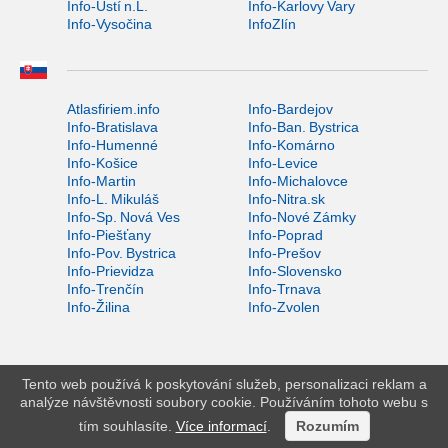
Info-Ústí n.L.
Info-Karlovy Vary
Info-Vysočina
InfoZlín
Atlasfiriem.info
Info-Bardejov
Info-Bratislava
Info-Ban. Bystrica
Info-Humenné
Info-Komárno
Info-Košice
Info-Levice
Info-Martin
Info-Michalovce
Info-L. Mikuláš
Info-Nitra.sk
Info-Sp. Nová Ves
Info-Nové Zámky
Info-Piešťany
Info-Poprad
Info-Pov. Bystrica
Info-Prešov
Info-Prievidza
Info-Slovensko
Info-Trenčín
Info-Trnava
Info-Žilina
Info-Zvolen
Tento web používá k poskytování služeb, personalizaci reklam a
analýze návštěvnosti soubory cookie. Používáním tohoto webu s
tím souhlasíte.
Více informací
.
Rozumím