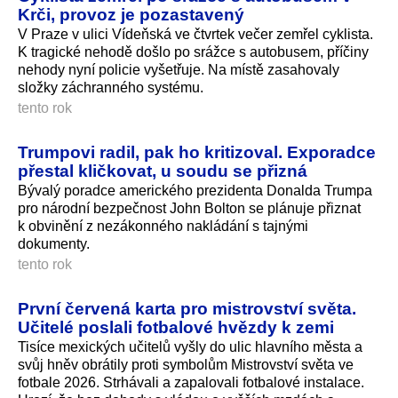
Krči, provoz je pozastavený
V Praze v ulici Vídeňská ve čtvrtek večer zemřel cyklista.
K tragické nehodě došlo po srážce s autobusem, příčiny
nehody nyní policie vyšetřuje. Na místě zasahovaly
složky záchranného systému.
tento rok
Trumpovi radil, pak ho kritizoval. Exporadce
přestal kličkovat, u soudu se přizná
Bývalý poradce amerického prezidenta Donalda Trumpa
pro národní bezpečnost John Bolton se plánuje přiznat
k obvinění z nezákonného nakládání s tajnými
dokumenty.
tento rok
První červená karta pro mistrovství světa.
Učitelé poslali fotbalové hvězdy k zemi
Tisíce mexických učitelů vyšly do ulic hlavního města a
svůj hněv obrátily proti symbolům Mistrovství světa ve
fotbale 2026. Strhávali a zapalovali fotbalové instalace.