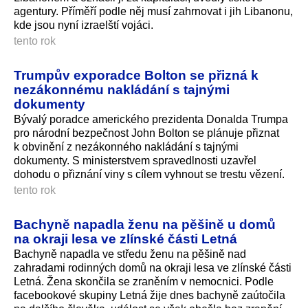
agentury. Příměří podle něj musí zahrnovat i jih Libanonu,
kde jsou nyní izraelští vojáci.
tento rok
Trumpův exporadce Bolton se přizná k
nezákonnému nakládání s tajnými
dokumenty
Bývalý poradce amerického prezidenta Donalda Trumpa
pro národní bezpečnost John Bolton se plánuje přiznat
k obvinění z nezákonného nakládání s tajnými
dokumenty. S ministerstvem spravedlnosti uzavřel
dohodu o přiznání viny s cílem vyhnout se trestu vězení.
tento rok
Bachyně napadla ženu na pěšině u domů
na okraji lesa ve zlínské části Letná
Bachyně napadla ve středu ženu na pěšině nad
zahradami rodinných domů na okraji lesa ve zlínské části
Letná. Žena skončila se zraněním v nemocnici. Podle
facebookové skupiny Letná žije dnes bachyně zaútočila