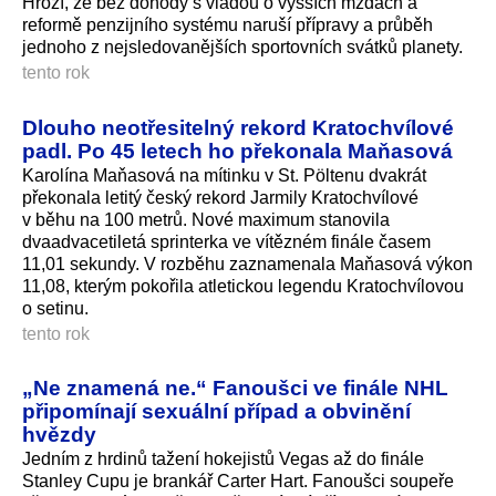
Hrozí, že bez dohody s vládou o vyšších mzdách a
reformě penzijního systému naruší přípravy a průběh
jednoho z nejsledovanějších sportovních svátků planety.
tento rok
Dlouho neotřesitelný rekord Kratochvílové
padl. Po 45 letech ho překonala Maňasová
Karolína Maňasová na mítinku v St. Pöltenu dvakrát
překonala letitý český rekord Jarmily Kratochvílové
v běhu na 100 metrů. Nové maximum stanovila
dvaadvacetiletá sprinterka ve vítězném finále časem
11,01 sekundy. V rozběhu zaznamenala Maňasová výkon
11,08, kterým pokořila atletickou legendu Kratochvílovou
o setinu.
tento rok
„Ne znamená ne.“ Fanoušci ve finále NHL
připomínají sexuální případ a obvinění
hvězdy
Jedním z hrdinů tažení hokejistů Vegas až do finále
Stanley Cupu je brankář Carter Hart. Fanoušci soupeře