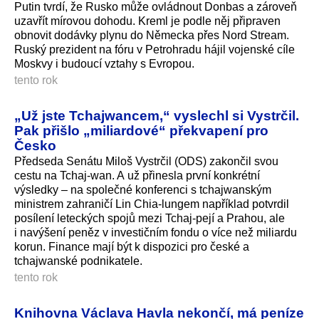
Putin tvrdí, že Rusko může ovládnout Donbas a zároveň
uzavřít mírovou dohodu. Kreml je podle něj připraven
obnovit dodávky plynu do Německa přes Nord Stream.
Ruský prezident na fóru v Petrohradu hájil vojenské cíle
Moskvy i budoucí vztahy s Evropou.
tento rok
„Už jste Tchajwancem,“ vyslechl si Vystrčil.
Pak přišlo „miliardové“ překvapení pro
Česko
Předseda Senátu Miloš Vystrčil (ODS) zakončil svou
cestu na Tchaj-wan. A už přinesla první konkrétní
výsledky – na společné konferenci s tchajwanským
ministrem zahraničí Lin Chia-lungem například potvrdil
posílení leteckých spojů mezi Tchaj-pejí a Prahou, ale
i navýšení peněz v investičním fondu o více než miliardu
korun. Finance mají být k dispozici pro české a
tchajwanské podnikatele.
tento rok
Knihovna Václava Havla nekončí, má peníze