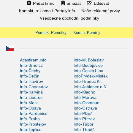
Přidat firmu
Smazat
Editovat
Kontakt, reklama / Portaly.info
Naše reklamní prvky
Všeobecné obchodní podmínky
Pomník, Pomníky
Komín, Komíny
Atlasfirem.info
Info-M. Boleslav
Info-Brno.cz
Info-Budějovice
Info-Čechy
Info-Česká Lípa
Info-Děčín
InfoFrýdek-Místek
Info-Havířov
Info-Hradec Kr.
Info-Chomutov
Info-Jablonec n.N.
Info-Karviná
Info-Kladno
Info-Liberec
Info-Morava
Info-Most
Info-Olomouc
Info-Opava
Info-Ostrava
Info-Pardubice
Info-Plzeň
Info-Praha
Info-Přerov
Info-Prostějov
Info-Tábor
Info-Teplice
Info-Třebíč