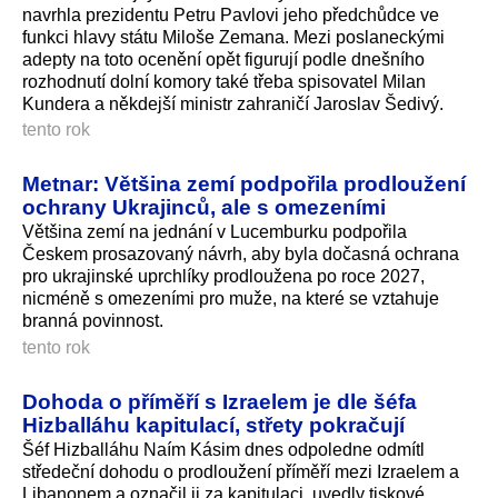
navrhla prezidentu Petru Pavlovi jeho předchůdce ve
funkci hlavy státu Miloše Zemana. Mezi poslaneckými
adepty na toto ocenění opět figurují podle dnešního
rozhodnutí dolní komory také třeba spisovatel Milan
Kundera a někdejší ministr zahraničí Jaroslav Šedivý.
tento rok
Metnar: Většina zemí podpořila prodloužení
ochrany Ukrajinců, ale s omezeními
Většina zemí na jednání v Lucemburku podpořila
Českem prosazovaný návrh, aby byla dočasná ochrana
pro ukrajinské uprchlíky prodloužena po roce 2027,
nicméně s omezeními pro muže, na které se vztahuje
branná povinnost.
tento rok
Dohoda o příměří s Izraelem je dle šéfa
Hizballáhu kapitulací, střety pokračují
Šéf Hizballáhu Naím Kásim dnes odpoledne odmítl
středeční dohodu o prodloužení příměří mezi Izraelem a
Libanonem a označil ji za kapitulaci, uvedly tiskové