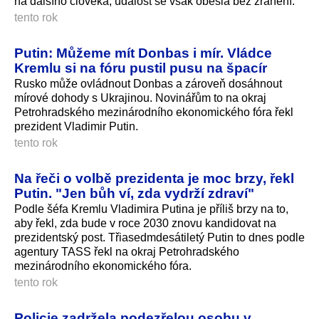
na dalšího člověka, událost se však obešla bez zranění.
tento rok
Putin: Můžeme mít Donbas i mír. Vládce
Kremlu si na fóru pustil pusu na špacír
Rusko může ovládnout Donbas a zároveň dosáhnout
mírové dohody s Ukrajinou. Novinářům to na okraj
Petrohradského mezinárodního ekonomického fóra řekl
prezident Vladimir Putin.
tento rok
Na řeči o volbě prezidenta je moc brzy, řekl
Putin. "Jen bůh ví, zda vydrží zdraví"
Podle šéfa Kremlu Vladimira Putina je příliš brzy na to,
aby řekl, zda bude v roce 2030 znovu kandidovat na
prezidentský post. Třiasedmdesátiletý Putin to dnes podle
agentury TASS řekl na okraj Petrohradského
mezinárodního ekonomického fóra.
tento rok
Policie zadržela podezřelou osobu v